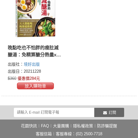
晚點吃也不怕胖的瘦肚減
醣湯：免精算醣分熱量x美
肌纖體食材，瘦身期必備
出版社：
境好出版
的省時美味湯品！
出版日：20211228
$360
優惠價284元
放入購物車
訂閱
花園快訊
︱
FAQ
︱
大量團購
︱
隱私權政策
︱
防詐騙提醒
客服信箱
︱客服專線：(02) 2500-7718