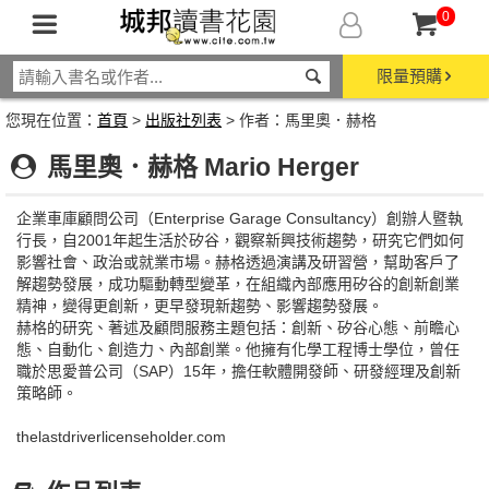
0
限量預購
您現在位置：
首頁
>
出版社列表
> 作者：馬里奧．赫格
馬里奧．赫格 Mario Herger
企業車庫顧問公司（Enterprise Garage Consultancy）創辦人暨執
行長，自2001年起生活於矽谷，觀察新興技術趨勢，研究它們如何
影響社會、政治或就業市場。赫格透過演講及研習營，幫助客戶了
解趨勢發展，成功驅動轉型變革，在組織內部應用矽谷的創新創業
精神，變得更創新，更早發現新趨勢、影響趨勢發展。
赫格的研究、著述及顧問服務主題包括：創新、矽谷心態、前瞻心
態、自動化、創造力、內部創業。他擁有化學工程博士學位，曾任
職於思愛普公司（SAP）15年，擔任軟體開發師、研發經理及創新
策略師。
thelastdriverlicenseholder.com