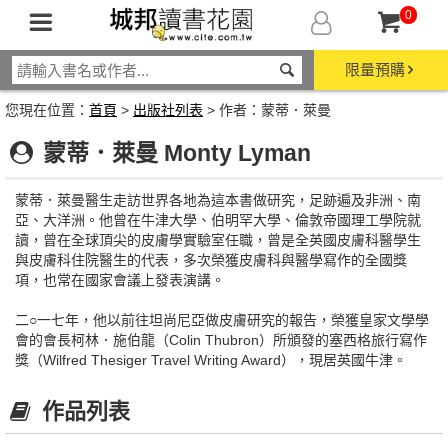
0
限量預購
您現在位置：
首頁
>
出版社列表
> 作者：蒙蒂．萊曼
蒙蒂．萊曼 Monty Lyman
蒙蒂．萊曼醫生走訪世界各地為這本書做研究，足跡遍及非洲、南
亞、大洋洲。他曾在牛津大學、伯明罕大學、倫敦帝國理工學院就
讀，曾在全球頂尖的皮膚學實驗室任職，曾是全英國皮膚科醫學生
與皮膚科住院醫生的代表，多次榮獲皮膚科與醫學寫作的全國獎
項，也常在國家會議上發表演講。
二○一七年，他以前往坦尚尼亞做皮膚研究的報告，榮獲皇家文學學
會的會長柯林．施伯龍（Colin Thubron）所頒發的塞西格旅行寫作
獎（Wilfred Thesiger Travel Writing Award），現居英國牛津。
作品列表