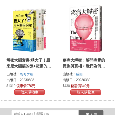
解密大腦套書(糗大了！原
疼痛大解密：解開痛覺的
來是大腦搞的鬼+悲傷的大
假象與真相，我們為何會
腦+疼痛大解密)
痛以及療癒疼痛的新科學
出版社：
馬可孛羅
出版社：
臉譜
出版日：20230808
出版日：20230330
$1319
優惠價976元
$430
優惠價340元
放入購物車
放入購物車
訂閱