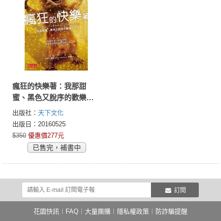
瘋狂的快樂著：我那甜
蜜、黑色又脫序的歡樂人
生
出版社：
天下文化
出版日：20160525
$350
優惠價277元
已售完，補書中
訂閱
花園快訊
︱
FAQ
︱
大量團購
︱
隱私權政策
︱
防詐騙提醒