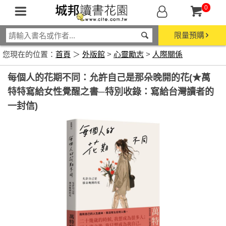
0
限量預購
您現在的位置：
首頁
＞
外版館
>
心靈勵志
>
人際關係
每個人的花期不同：允許自己是那朵晚開的花(★萬
特特寫給女性覺醒之書─特別收錄：寫給台灣讀者的
一封信)