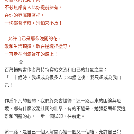
不必焦慮有人比你提前擁有，

在你的專屬時區裡，

一切都會準時，别怕來不及！

   允許自己是那朵晚開的花，

敢和生活頂撞，敢在逆境裡撒野，

一直走在開滿鮮花的路上！
───　🌼　───

百萬暢銷書作者萬特特寫給女孩和自己的打氣之書：

「二十歲時，我想成為很多人；30歲之後，我只想成為我自
己！」

作爲平凡的個體，我們終究會懂得：這一路走來的困途與厄
境，哪有什麽波瀾壯闊的壯舉，有的不過是，勉强忍著想要逃
離和回避的心，一步一個脚印，往前走。

這一路，是自己一個人解開心裡一個又一個結。允許自己犯