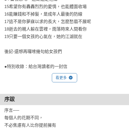
15希望你有轟轟烈烈的愛情，也能體面收場	

☆☆☆我們只有一張這個世界的體驗券，要盡興地活，多為自
16能賺錢和不掉髮，是成年人最後的防線	

己「加值」和製造快樂。面對挑戰，別掉頭就跑，熬過痛苦，
17這不是你夢寐以求的長大，怎麽愁眉不展呢	

學會愛自己而後愛世界，用自己喜歡的方式過一生。☆☆☆

18逝去的親人躲在雲裡，雨落時來人間看你	

19只要一個女孩的心氣在，她的江湖就在	

 【必讀！特特專屬──人間清醒金句】

❤男的，不值得研究！

後記-還想再囉嗦幾句給女孩們	

❤愛時要有情有義，也要能隨時離去。

❤結婚不用催，地上有錢誰不知道撿。

●特別收錄：給台灣讀者的一封信
❤一切都會變，而你隨時可以選，才是最好的狀態。

❤大多數女性一生都在證明兩件事：一件是證明自己漂亮，另一
看更多
件是證明自己被愛。 

❤有時候，真正的雞湯只有四個字：我買得起。

序跋
❤記住，誰有都不如自己有！

❤出色還是出局，你得選一種。

序言──

❤我有自己的人生劇本，我沒有比任何人晚。

每個人的花期不同，

❤能賺錢和不掉髮，是成年人最後的防線。

不必焦慮有人比你提前擁有
