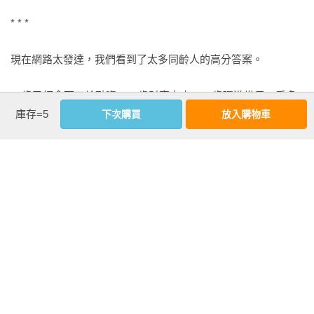
命運為你安排的屬於你的時區裡，一切都會準時到來。別怕來
* * *

不及，但也請一步都不要停。。

現在網路太發達，我們看到了太多同齡人的高分答案。

4【金句頻出、人間清醒，帶你看透女性在愛的關係本質、熱愛
日常的生活】

26歲已經拿下五輪融資，27歲財富自由，28歲環遊世界。看多
為了自己所期待的事情而不斷進步；大膽擁抱愛情，還懂得自
庫存=5
了，我們以為這就是「應該」，這就是「常態」，所以會下意
下次購買
放入購物車
我保護；知道自己喜歡什麼、應該遠離什麼；去做你想做的，
識不自覺地否定自己，但其實你已經做得很好了，不要看別人
哪怕錯了也沒關係，至少你可以去反思、去流淚。你不會比上
發光就覺得自己黯淡。

次更傷心，每一朵小花都有她的盛放和凋謝，沒什麼好怕的。

真的沒有必要去比較，如今的時代，各方面有天賦、優秀的人
「每個人的花期不同；請允許自己是那朵晚開的花」根本為42
太多了，不是說要你不求上進，而是不要通過跟別人比較來讓
看更多
歲情感沒開花結果的我量身定製。也是我常常在社群媒體跟各
自己陷入焦慮。

位姐妹分享的金句，非常期待萬特特老師的新作。」

──Lala蘇心甯｜勵志女星 · 百萬人氣網紅

不要為了還沒發生的事而感到焦慮不安，不要病態地去貶低自
作者資料
己，不要強求別人來關注自己，更不要因為自己的平凡而苛責
Lala蘇心甯｜勵志女星 · 百萬人氣網紅

萬特特
自己。

周品均｜唯品風尚集團 執行長

暢銷書作家。人間觀察家。
