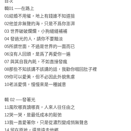
目次

輯01 ──在路上

把自己還給自己，讓花成花，讓樹成樹。

01結婚不用催，地上有錢誰不知道撿

人生沒有一紙藍圖或者標準公式，做你自己，就是最好的答
02他並非無聲的海，只是不爲你澎湃

案！

03 世界破破爛爛，小狗縫縫補補　　

04 發過光的人，請你不要黯淡　　

☆☆☆大多數女性一生都在證明兩件事：一件是證明自己漂
05所謂世面，不過是世界的一面而已

亮，另一件是證明自己被愛。只有少數人早早清醒開悟，不再
06沒有人回頭，是爲了再愛你一遍　　　

尋求他人的認可，明白比起自證，自愛才是女性一生要完成的
07 與其自我內耗，不如直接發瘋　　

課題。☆☆☆

08那些不知該講不該講的話，我勸你咽回肚子裡

09你可以愛美，但不必因此外貌焦慮

◆

10老派愛情，慢慢來是一種誠意

願讀者們──

輯 02 ──發著光 

「把時間分給睡眠，分給書籍，

11風吹哪頁讀哪頁，人來人往任由之

分給運動，分給花鳥樹木和山川湖海，

12哭一哭，是最低成本的鬆弛　　

分給你對這個世界的熱愛，

13我一直愛著你，只是從濃烈變成悄無聲息　

而不是將自己浪費在無聊的人和事上。」──萬特特

14 留在原地，還是遠走他鄉　
