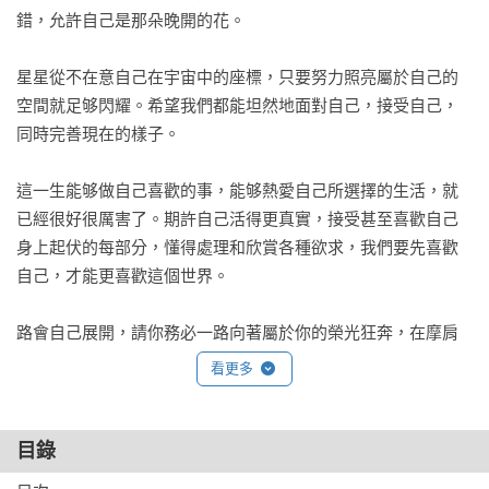
錯，允許自己是那朵晚開的花。

星星從不在意自己在宇宙中的座標，只要努力照亮屬於自己的
空間就足够閃耀。希望我們都能坦然地面對自己，接受自己，
同時完善現在的樣子。

這一生能够做自己喜歡的事，能够熱愛自己所選擇的生活，就
已經很好很厲害了。期許自己活得更真實，接受甚至喜歡自己
身上起伏的每部分，懂得處理和欣賞各種欲求，我們要先喜歡
自己，才能更喜歡這個世界。

路會自己展開，請你務必一路向著屬於你的榮光狂奔，在摩肩
擦踵的人群裡，不會因爲平凡而感到心慌，而是心有底氣，酷
看更多
酷的走下去。

希望你在自己的一方世界裡熠熠生輝，閃閃發光。祝你，祝
目錄
我，祝我們。
