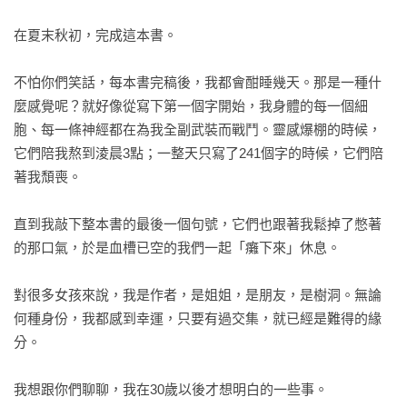
❤真正的精緻是順心而過，而不是被包挾在物欲橫流中迷失自
己。

在夏末秋初，完成這本書。

❤走出痛苦的過程，是你跟你自己的博弈。

❤ 我確實沒有昨日那般年輕，但我比昨日更懂得思考；我無法
不怕你們笑話，每本書完稿後，我都會酣睡幾天。那是一種什
再像從前那般無所畏懼，但我比從前更看得清方向。

麼感覺呢？就好像從寫下第一個字開始，我身體的每一個細
❤少跟自己講「算了吧」，多跟自己說「往前走，別回頭」。每
胞、每一條神經都在為我全副武裝而戰鬥。靈感爆棚的時候，
一個起心動念，都是改變人生的引信。

它們陪我熬到淩晨3點；一整天只寫了241個字的時候，它們陪
著我頹喪。

1.【首次收錄：給台灣讀者的一封信，敬請祕密開啟】

直到我敲下整本書的最後一個句號，它們也跟著我鬆掉了憋著
的那口氣，於是血槽已空的我們一起「癱下來」休息。

2.【毒雞湯小天后全新隨筆，寫給女性醍糊灌頂之書】

暢銷作者萬特特2024年19篇兼具犀利、感性新作，記錄她對生
對很多女孩來說，我是作者，是姐姐，是朋友，是樹洞。無論
活和職場的洞察、對感情幽默的分享，及自我成長的心路歷
何種身份，我都感到幸運，只要有過交集，就已經是難得的緣
程，富養女性的讀者心靈的寧靜和精神的滋養。

分。

3【世界紛紛擾擾，走自己的路就好】

我想跟你們聊聊，我在30歲以後才想明白的一些事。

每個人的人生軌跡不同，怎麼走、往哪走，由你自己決定。在