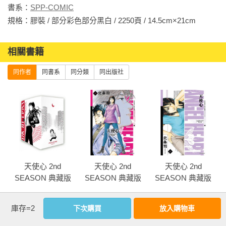
書系：
SPP-COMIC
規格：膠裝 / 部分彩色部分黑白 / 2250頁 / 14.5cm×21cm            
相關書籍
同作者
同書系
同分類
同出版社
天使心 2nd
天使心 2nd
天使心 2nd
版
SEASON 典藏版
SEASON 典藏版
SEASON 典藏版
盒裝套書(9-16冊)
(16)完
(15)
完
庫存=2
下次購買
放入購物車
more