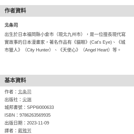
【劇情簡介】

被台灣黑社會組織培養成殺人兵器的少女──玻璃心。

作者資料
她試圖自殺，但因為接受城市獵人的搭檔──槙村香的心臟移植
手術，而保住一命。

北条司 
甦醒的玻璃心逃離組織，在香的記憶指引之下，前往新宿的獠
出生於日本福岡縣小倉市（現北九州市），是一位擅長現代寫
身邊。

實故事的日本漫畫家，著名作品有《貓眼》(Cat's Eye)、《城
因為香的心臟而產生連繫的兩人不久後成功重逢，不過……!?

市獵人》（City Hunter）、《天使心》（Angel Heart）等。
【商品規格】

✦封面選用高階美術紙130g萊卡奇豔象牙紋，以飽滿細緻的圖
色重現北条司老師繪圖。

基本資料
✧全書皆採用比一般漫畫更高磅數的120g雪白畫刊，圖色清晰
作者：
北条司
不透墨，提升閱讀舒適性。

出版社：
尖端
✦內頁印刷使用100％黑墨印刷，並加入特別色印製彩色原稿，
城邦書號：SPP6I000633

精緻展現故事畫面場景。

ISBN：9786263569935

✧豪華收藏書盒由日本監修製作，加厚紙板硬裝加上全新設計，
出版日期：2023-11-09

極具收藏價值
譯者：
戴雅芳