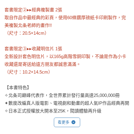
套書限定②▸▸經典複製畫 2張

取自作品中最經典的彩頁，使用60條鑽厚磅紙卡印刷製作，完
美複製北条老師的畫作!!

（尺寸：20.5×14cm）

套書限定③▸▸收藏明信片 1張

全新設計套色明信片，以165g高階雪銅印製，不論是作為小卡
收藏還是寄送給遠方朋友都誠意滿滿。

（尺寸：10.2×14.5cm）
【本書特色】

✧北条司巔峰代表作，全世界累計發行量高達25,000,000冊

✦數度改編真人版電影、電視劇和動畫的超人氣IP作品經典再開

✧日本正式授權放大開本至25K，閱讀體驗再升級

✦收錄作品所有彩色頁，並使用5色印刷，色彩更顯飽滿細緻

看更多