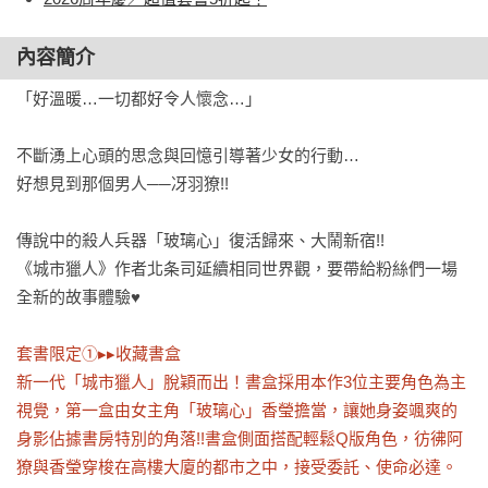
內容簡介
「好溫暖…一切都好令人懷念…」

不斷湧上心頭的思念與回憶引導著少女的行動…

好想見到那個男人──冴羽獠!!

傳說中的殺人兵器「玻璃心」復活歸來、大鬧新宿!!

《城市獵人》作者北条司延續相同世界觀，要帶給粉絲們一場
全新的故事體驗♥

套書限定①▸▸收藏書盒

新一代「城市獵人」脫穎而出！書盒採用本作3位主要角色為主
視覺，第一盒由女主角「玻璃心」香瑩擔當，讓她身姿颯爽的
身影佔據書房特別的角落!!書盒側面搭配輕鬆Q版角色，彷彿阿
獠與香瑩穿梭在高樓大廈的都市之中，接受委託、使命必達。
