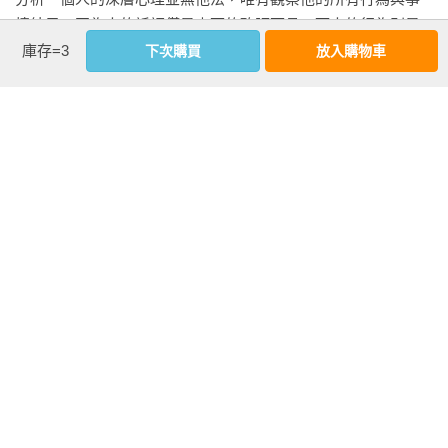
情結果。因為人的話語僅是表面的醜陋面具，而人的行為則是
深層心理的體現。因此，最好藉由觀察歷史（即使是人物）來
庫存=3
下次購買
放入購物車
評判一個人。

●死命維護「玻璃自尊」的日本人

最能代表日本人醜陋一面的話語，諸如「注意言詞」、「小心
言靈（譯註：日本有所謂的言靈信仰，意指言語本身具有靈
看更多
魂）」、「把人當傻瓜的人實際上更蠢」等等。騙子相當重視
話語，畢竟不做好表面工夫的話，就會暴露自己的本性。至於
動輒把責任推給別人或其他國家，以及在網路上誹謗中傷他
作者資料
人，在在證明人只對謊言與八卦感興趣。而那些誹謗中傷他人
內海聰(内海聡 UTSUMI SATORU)
的人，甚至不會在臉書或推特上顯示自己的照片與本名；他們
Tokyo DD Clinic院長。內科醫師。1974年生於日本兵庫縣，筑
絕對不敢表露身分。

波大學醫學專門學院畢業。曾任東京女子醫科大學附屬東洋醫
日本人之所以產生這種行為，是為了維護「玻璃自尊」。對於
學研究所研究員，東京警察醫院消化內科醫師，以及牛久東洋
日本人乃至於人類這個種族來說，即使某篇文章所寫的內容並
醫學診所院長，2013年開設Tokyo DD Clinic。非營利法人藥害
不是針對特定對象，讀了也會覺得是在直接嘲弄自己。因為大
研究中心理事長。

多數人多少做過虧心事，所以死不認帳並且想盡辦法蒙混搪