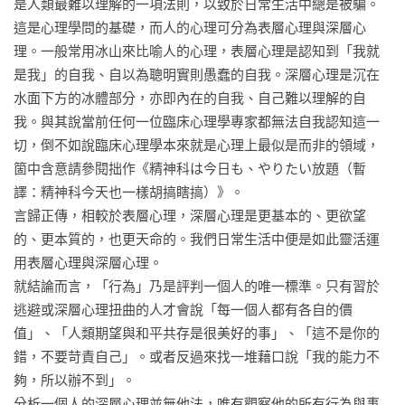
是人類最難以理解的一項法則，以致於日常生活中總是被騙。

這是心理學問的基礎，而人的心理可分為表層心理與深層心
理。一般常用冰山來比喻人的心理，表層心理是認知到「我就
是我」的自我、自以為聰明實則愚蠢的自我。深層心理是沉在
水面下方的冰體部分，亦即內在的自我、自己難以理解的自
我。與其說當前任何一位臨床心理學專家都無法自我認知這一
切，倒不如說臨床心理學本來就是心理上最似是而非的領域，
箇中含意請參閱拙作《精神科は今日も、やりたい放題（暫
譯：精神科今天也一樣胡搞瞎搞）》。

言歸正傳，相較於表層心理，深層心理是更基本的、更欲望
的、更本質的，也更天命的。我們日常生活中便是如此靈活運
用表層心理與深層心理。

就結論而言，「行為」乃是評判一個人的唯一標準。只有習於
逃避或深層心理扭曲的人才會說「每一個人都有各自的價
值」、「人類期望與和平共存是很美好的事」、「這不是你的
錯，不要苛責自己」。或者反過來找一堆藉口說「我的能力不
夠，所以辦不到」。

分析一個人的深層心理並無他法，唯有觀察他的所有行為與事