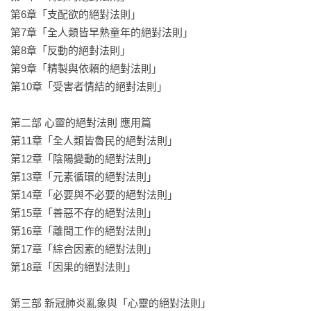
似的一一解密，相當發人深省的一本書。

第6章「支配欲的絕對法則」

第7章「全人類皆早熟童年的絕對法則」

◉我覺得這是一本嚴肅探討人類本質與缺點的書。瀕臨毀滅的
第8章「反動的絕對法則」

人類如果不承認自己的黑暗面與缺點並加以改善，便毫無未來
第9章「精製與依賴的絕對法則」

可言。但這本書的內容讓我感到人類或個人仍是有必要踏出正
第10章「受害者情結的絕對法則」

確的第一步。

第二部 心靈的絕對法則 應用篇

◉我讀過各種自我啟發書籍，覺得這本書寫得很精彩。它不會
第11章「全人類皆魯民的絕對法則」

只談漂亮的場面話，而是一併點出當前日本欠缺的部分與今後
第12章「陰陽變動的絕對法則」

的課題。這本書的內容不能說全然正確，但是不失為面對嶄新
第13章「元素循環的絕對法則」

生活方式的新知。
第14章「必要與不必要的絕對法則」

第15章「善惡不存的絕對法則」

第16章「離間工作的絕對法則」

第17章「綜合因素的絕對法則」

第18章「因果的絕對法則」

第三部 新冠肺炎亂象與「心靈的絕對法則」
