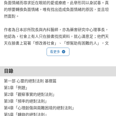
負面情緒而尋求近在眼前的愛或療癒，此舉形同以身試毒。真
的想要轉換負面情緒，唯有找出造成負面情緒的原因，並且坦
然面對。

作者為日本診所院長與內科醫師，亦為藥害研究中心理事長，
他認為，社會上有人只在臉書找找資料，就心滿意足；他們天
天在臉書上寫著「想改善社會」、「想幫助有困難的人」，文
章裡又是「醫療知識」、又是「飲食知識」，一下探討「營
看更多
養」、一下「愛」來「愛」去，偏偏這些人內心都懷抱著無聊
透頂的陰暗面。

目錄
作者深切希望有更多人理解「心靈的絕對法則」，正視人類的
第一部 心靈的絕對法則 基礎篇

現實，進而打破虛無主義，理解問題發生的真正原因並尋求解
第1章「例題」

決。

第2章「觀察事實的絕對法則」

第3章「頻率的絕對法則」

AMAZON讀者五顆星推薦

第4章「心理創傷與兩難困境的絕對法則」

◉作者基於絕對法則所批判的事物，最後都會像小說埋設伏筆
第5章「轉錄的絕對法則」
