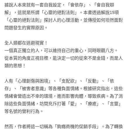
據說人本來就有一套自我設定，「會依存」、「會自我辯
解」，這就是所謂「心靈的絕對法則」。本書透過解說19項
「心靈的絕對法則」探討人的心理活動，並傳授如何坦然面對
問題發生的實際原因。

全人類都在逃避現實！

一個真正獨立的人，可以維持自己的重心，同時眼觀八方。

從本質的角度正視目標，能決定一切的從來不是金錢，而是人
類的思想！

人有「心理創傷與困境」、「支配欲」、「反動」、「依
存」、「被害者意識」等各種負面情緒。根據研究指出，這些
情緒會營造出不幸的環境，進而影響肉體，導致疾病。為了消
除這些負面情緒，坊間充斥打著「愛」、「療癒」、「言靈」
等名號的營利行為。

然而，作者將這一切稱為「鉤癮商機的促銷手段」。為了轉換