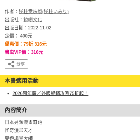
作者：
逆柱意味裂(逆柱いみり)
出版社：
鯨嶼文化
出版日期：2022-11-02
定價： 400元
優惠價：79折 316元
書虫VIP價：316元
本書適用活動
2026周年慶／外版暢銷攻略75折起！
內容簡介
日本另類漫畫奇葩

怪奇漫畫天才

夢遊場景大師
