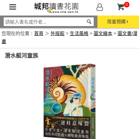
0
限量預購
您現在的位置：
首頁
＞
外版館
>
生活風格
>
圖文繪本
>
圖文書/漫
畫
潛水艇河童族