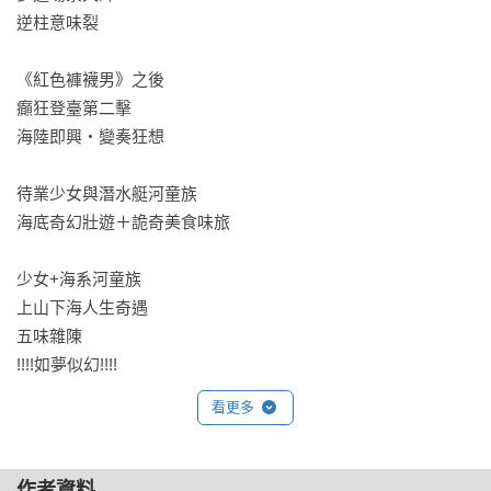
逆柱意味裂

《紅色褲襪男》之後

癲狂登臺第二擊

海陸即興・變奏狂想

待業少女與潛水艇河童族

海底奇幻壯遊＋詭奇美食味旅

少女+海系河童族 

上山下海人生奇遇 

五味雜陳

!!!!如夢似幻!!!! 
看更多
作者資料