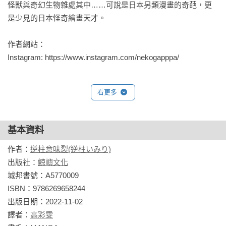
怪獸與奇幻生物雜處其中……可說是日本另類漫畫的奇葩，更
是少見的日本怪奇繪畫天才。

作者網站：

Instagram: https://www.instagram.com/nekogapppa/
看更多
基本資料
作者：
逆柱意味裂(逆柱いみり)
出版社：
鯨嶼文化
城邦書號：A5770009

ISBN：9786269658244

出版日期：2022-11-02

譯者：
高彩雯