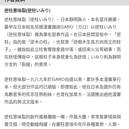
逆柱意味裂(逆柱いみり)
逆柱意味裂（逆柱いみり），日本靜岡縣人，本名望月勝廣，
最早在日本知名另類漫畫雜誌GARO（ガロ）以逆柱いみり
（逆柱意味裂）做為筆名發表作品。在日本民間習俗中，「逆
柱」指的是「逆木の柱」，也就是「逆樹木生長方向而立的柱
子」，據說如此立柱會導致家道中落，或招來火災等禍事，而
在妖怪傳說中，這根柱子本身就會化為妖怪；いみり則為靜岡
方言的「裂縫」的意思。

逆柱意味裂一九八九年於GARO出道以來，累計多本漫畫單行
本，但大部分作品均已絕版，即便如此，他在日本及國外仍有
為數甚多的死忠狂熱粉絲。也曾在加拿大、法國推出過他漫畫
作品的英法文版本。

逆柱意味裂的創作風格獨樹一幟、作風大膽，常常是夢境與現
實交錯，時空動線飛躍，在癲狂意境中充斥各種異想，人類、