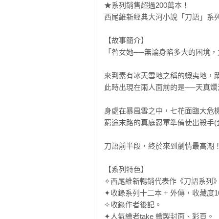
★系列銷售超過200萬本！

西尾維新經典大河小說「刀語」系列
【故事簡介】

「咎女她──無論身陷多大的困境，
來到素有冰天雪地之稱的蝦夷地，踊
此時出現在兩人面前的是──天真爛
身處在暴風雪之中，七花面臨大危機
窮途末路的真庭忍軍準備使出殺手(
刀語前半段，終於來到劇情最高潮！
【系列特色】

✧西尾維新暢銷代表作《刀語系列》
✦收錄系列十二本 + 外傳，收藏度10
✧收錄作者後記。

✦人氣繪者take 繪製封面、彩頁。
