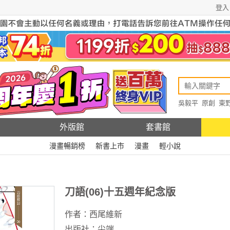
登入
吳毅平
原創
東
原創
Rewire
外版館
套書館
漫畫暢銷榜
新書上市
漫畫
輕小說
刀語(06)十五週年紀念版
作者：
西尾維新
出版社：
尖端