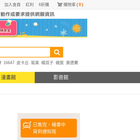
加入會員
紅利
6折購
購物車
(
0
)
野
16647
皮卡丘
寫真
楊双子
親簽
奧德賽
漫畫館
影音館
已售完，補書中
貨到通知我