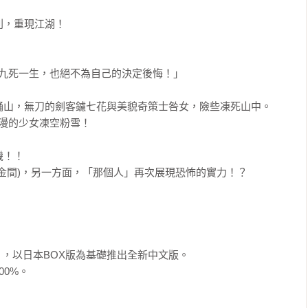
，重現江湖！

九死一生，也絕不為自己的決定後悔！」

山，無刀的劍客鑢七花與美貌奇策士咎女，險些凍死山中。

漫的少女凍空粉雪！

！！

金間)，另一方面，「那個人」再次展現恐怖的實力！？



，以日本BOX版為基礎推出全新中文版。

0%。
