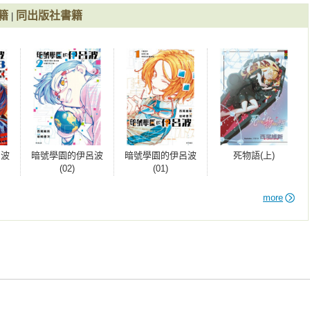
籍
同出版社書籍
|
呂波
暗號學園的伊呂波
暗號學園的伊呂波
死物語(上)
(02)
(01)
more