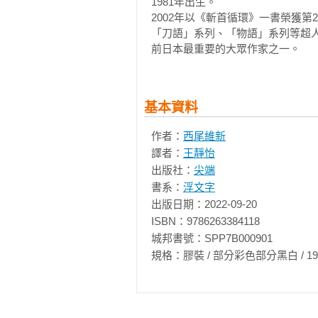
1981年出生。

2002年以《斬首循環》一書榮獲
「刀語」系列、「物語」系列等超
前日本最重要的大眾作家之一。
基本資料
作者：
西尾維新
譯者：
王靜怡
出版社：
尖端
書系：
浮文字
出版日期：2022-09-20

ISBN：9786263384118

城邦書號：SPP7B000901

規格：膠裝 / 部分彩色部分黑白 / 192頁 / 14.