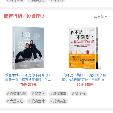
商管行銷╱投資理財
看更多
致富思維——不是你不夠努力，
你不是不夠好，只是站錯了位
而是一直用錯方法在賺錢；生命
置：找到對的定位，不再耗損、
不能重來，但思維可以重新彩
不必硬撐，活出真正自我成就的
79折 277元
79折 340元
排！
人生
# 商管理財館
# 闕又上
# 讀懂匯率
# AI 工作
# 大量買進
# 投資金律
# 持續買進