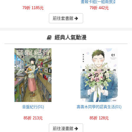
畫報卡組(一組兩張)】
79折 1185元
79折 442元
前往套書館
經典人氣動漫
音盤紀行(01)
壽壽木同學的認真生活(01)
85折 213元
85折 128元
前往漫畫館