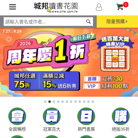
0
限量預購
全館暢榜
冠軍百大
熱門書展
絕版35折