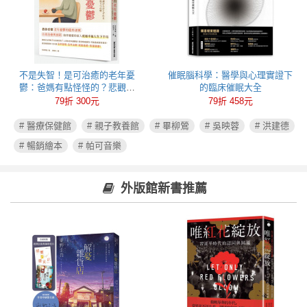
不是失智！是可治癒的老年憂
催眠腦科學：醫學與心理實證下
鬱：爸媽有點怪怪的？悲觀易
的臨床催眠大全
怒、健忘失眠可能都是心病！照
79折 300元
79折 458元
護必讀老年憂鬱症指南
# 醫療保健館
# 親子教養館
# 畢柳鶯
# 吳映蓉
# 洪建德
# 暢銷繪本
# 帕可音樂
外版館新書推薦