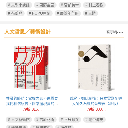
# 文學小說館
# 東野圭吾
# 宮部美幸
# 村上春樹
# 布蘭登
# POPO原創
# 慶餘年全冊
# 三體
人文哲思╱藝術設計
看更多
共識的終結：當權力者不再需要
感動，如此創造：日本電影配樂
我們相信謊言，誰掌握現實的定
大師久石讓的音樂夢（新版）
義權，誰就能操控政治
79折 316元
79折 300元
# 人文藝術館
# 吉原花街
# 不只厭女
# 地中海史
# 流行音樂
# 貓貓歷史
# 神保町