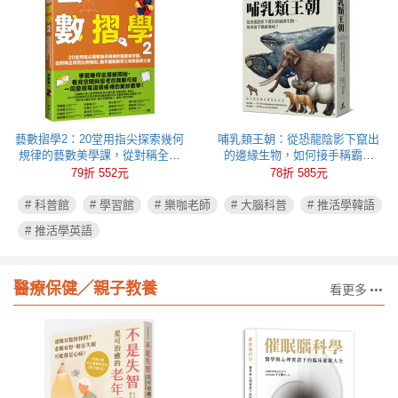
藝數摺學2：20堂用指尖探索幾何
哺乳類王朝：從恐龍陰影下竄出
規律的藝數美學課，從對稱全等
的邊緣生物，如何接手稱霸地
到比例相似，動手體驗數學之用
球？
79折 552元
78折 585元
與藝術之美
# 科普館
# 學習館
# 樂咖老師
# 大腦科普
# 推活學韓語
# 推活學英語
醫療保健╱親子教養
看更多