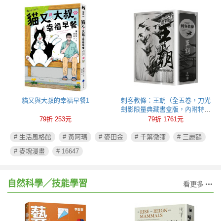
貓又與大叔的幸福早餐1
刺客教條：王朝（全五卷，刀光
劍影限量典藏書盒版，內附特製
刺客水墨古風海報）
79折 253元
79折 1761元
# 生活風格館
# 黃阿瑪
# 麥田金
# 千葉徹彌
# 三麗鷗
# 麥塊漫畫
# 16647
自然科學╱技能學習
看更多