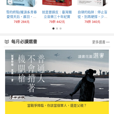
回
雪的終點(暖淚系青春
就是要躁反：臺灣獨
自律的陷阱：停止盲
愛情天后‧晨羽，全
立音樂三十年紀實
從，別再硬撐，少做
新加筆黑暗純愛系列
一點，成就更多
79折 284元
79折 442元
79折 340元
最終曲！)
每月必讀選書
更多選書
當戰爭降臨，你該當個軍人，還是父親？