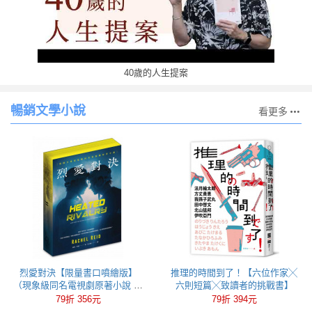
40歲的人生提案
暢銷文學小說
看更多
烈愛對決【限量書口噴繪版】
推理的時間到了！【六位作家╳
（現象級同名電視劇原著小說 全
六則短篇╳致讀者的挑戰書】
球冰球羅曼史狂潮代表作）
79折 356元
79折 394元