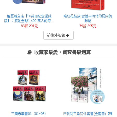
解憂雜貨店【50萬冊紀念愛藏
唯紅花綻放:習近平時代的認同與
版】：感動全球1,400 萬人的奇蹟
歸屬
之書，東野圭吾最令人感動落淚
83折 291元
79折 395元
的作品！
前往外版館
收藏家最愛，買套書最划算
三國志套書01（01~05）
世襲制三角關係套書(全兩冊)【贈