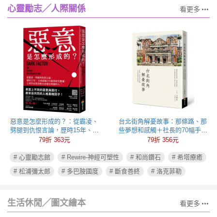
心靈勵志╱人際關係
看更多
惡意是怎麼形成的？：從霸凌、
台北街角解憂故事：那條路、那
劈腿到仇恨言論，歷時15年、全
些夢想和感觸＋社長的70幅手繪
球超過250萬筆研究數據，心理學
插圖
79折 363元
79折 356元
家教你揪出身邊有問題的人！
# 心靈勵志館
# Rewire-神經可塑性
# 和尚鑽石
# 希塔療癒
# 松浦彌太郎
# 多巴胺國度
# 斷食善終
# 洛克菲勒
生活休閒╱圖文繪本
看更多