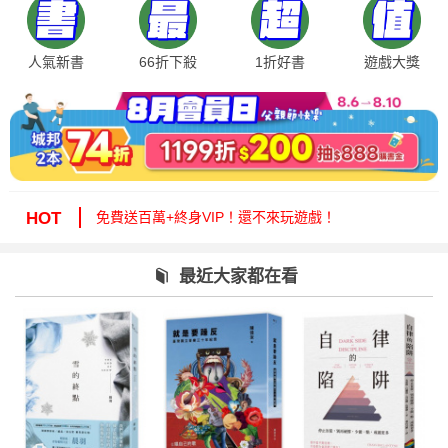
人氣新書
66折下殺
1折好書
遊戲大獎
絕版35折，年度唯一！快來周年慶逛逛！
免費送百萬+終身VIP！還不來玩遊戲！
HOT
周年慶1折起！滿額再減15%送6折券！
城邦讀書花園提醒您：嚴防詐騙，小心求證！
最近大家都在看