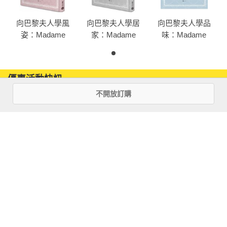
「家事」部分的重點在於整理居家環境，讓你重新愛上你的
向巴黎夫人學風
向巴黎夫人學居
向巴黎夫人學品
家。作者介紹一種與眾不同的清潔整理方法，過程愉快又和
姿：Madame
家：Madame
味：Madame
平。就連房子為什麼會髒亂當中牽涉到的心理障礙、心態和潛
Chic的11堂優雅
Chic的6堂優雅生
Chic的20堂優雅
在原因，也會一併探討。

生活課
活課
生活課
「日常行程」部分可分為三章，分別是早晨之樂、午後之樂和
優惠活動快訊
傍晚之樂。這些時刻組成了我們的日常生活，當中的細節卻鮮
不開放訂購
少有人討論，但其重要性和意義絕對不容忽視。從早上如何起
床，到晚上如何事先安排明天的早餐，都會一一細述。講究這
些細節，是讓生活開啟愉快新篇章的關鍵。

《向巴黎夫人學風姿：Madame Chic的11堂優雅生活課》
巴黎的「時尚夫人」是本書作者珍妮佛．斯科特的心靈導師，
她的優雅風度不僅來自良好的儀態及時尚的穿著，更體現在她
待人接物自然不造作的禮節。「時尚夫人」與家人互動、在家
注意事項
接待賓客，甚或出席公眾場合，無時無刻煥發出一種從容不迫