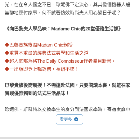
光，在在令人懷念不已。珍妮佛下定決心，與其像個機器人般
無聊地應付家事，何不試著仿效時尚夫人用心過日子呢？

《向巴黎夫人學品味：Madame Chic的20堂優雅生活課》
◆巴黎貴族後裔Madam Chic親授

◆重質不重量的經典法式美學和生活之道

◆超人氣部落格The Daily Connoisseur作者矚目新書，

◆一出版即登上暢銷榜，長銷不墜！
巴黎貴族後裔親授！不需遠赴法國，只要閱讀本書，就能在家
實踐優雅獨到的法式生活品味！
珍妮佛．斯科特以交換學生的身分到法國求學時，寄宿家庭中
被暱稱為「Madame Chic」（時尚夫人）的女主人，日後成了
看更多
珍妮佛的心靈導師。
