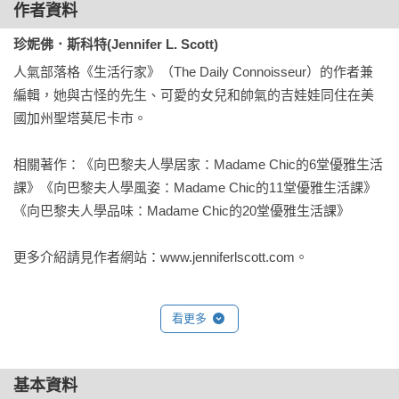
時尚夫人將這位粗枝大葉的加州少女當作家人般照顧，毫不藏
作者資料
私地傳授法國女人將生活瑣事化腐朽為神奇的藝術，啟發了珍
珍妮佛．斯科特(Jennifer L. Scott)
妮佛的生活品味，直到離開法國多年後，仍深受影響。

人氣部落格《生活行家》（The Daily Connoisseur）的作者兼
編輯，她與古怪的先生、可愛的女兒和帥氣的吉娃娃同住在美
這本書處處都是作者旅居巴黎期間，從時尚夫人身上學到的珍
國加州聖塔莫尼卡市。

貴秘訣；跟隨時尚夫人的腳步，接受重質不重量的經典法式美
學薰陶，你也能精通法式美食（毋需放棄享用美食的樂趣）、
相關著作：《向巴黎夫人學居家：Madame Chic的6堂優雅生活
穿著（經得起考驗的10件精品衣櫥）、打扮（似有若無的裸妝
課》《向巴黎夫人學風姿：Madame Chic的11堂優雅生活課》
最美麗）和生活之道。

《向巴黎夫人學品味：Madame Chic的20堂優雅生活課》

想要將那無以名狀的巴黎風雅融入日常生活中？書中教你如何
更多介紹請見作者網站：www.jenniferlscott.com。
輕鬆自如地籌辦社交聚會，一方面培養個人魅力，另一方面積
極營造時髦的生活風格。嚮往巴黎品味的女人，絕對不可錯過
這本寶典。

看更多
亞馬遜讀者★★★★★好評推薦

——前所未見的故事與內容，充滿提升個人生活的絕佳提
基本資料