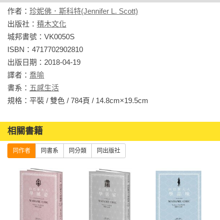
案……

作者：
珍妮佛．斯科特(Jennifer L. Scott)
——所有想要過得更好的女性都應該讀的書！

出版社：
積木文化
——讀了它，你也可以成為奧黛莉．朵杜（Audrey Tautou）！

城邦書號：VK0050S

ISBN：4717702902810

《向巴黎夫人學居家：Madame Chic的6堂優雅生活課》
出版日期：2018-04-19

譯者：
喬喻
時尚是一種感覺、心態，更是一種生活之道。

書系：
五感生活
向巴黎時尚夫人借鏡，讓日常生活從容優雅。從改善居家生活
規格：平裝 / 雙色 / 784頁 / 14.8cm×19.5cm                
開始，進而提昇外在氣質。
本書的目的，就是教大家如何將不可能化為可能。不需花大錢
相關書籍
也不必花太多時間，就能享受充實有趣又有品味的生活。珍妮
同作者
同書系
同分類
同出版社
佛將自己從巴黎生活和時尚夫人身上學到的經驗，整理成簡單
的秘訣、食譜和行程規畫，只要照著做，人人都能成為優雅生
活的大師！

本書分成「家事」和「日常行程」兩大部分。
