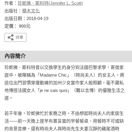
作者：
珍妮佛．斯科特(Jennifer L. Scott)
出版社：
積木文化
出版日期：2018-04-19
定價： 900元
內容簡介
珍妮佛．斯科特曾以交換學生的身分到法國巴黎求學，寄宿家
庭中，被暱稱為「Madame Chic」（時尚夫人）的女主人，將
這位出門習慣穿運動褲的加州少女當作家人般照顧，毫不藏私
地傳授法國女人「je ne sais quoi」（難以言傳）的優雅生活之
道。

若干年後，珍妮佛忙於家務之時，不由想起時尚夫人的家居生
活——前一天晚上提早布置妥當的早餐餐桌、用餐時不可或缺
的背景音樂，還有時尚夫人與時尚先生夫妻沉靜的雞尾酒時