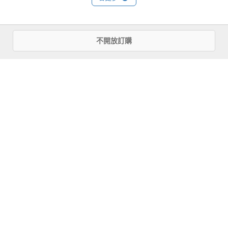
基本資料
不開放訂購
作者：
吳玉霞
出版社：
城邦印書館
城邦書號：3AD1007

ISBN：4717702902858

出版日期：2018-06-07

規格：盒裝 / 部分彩色 / 80頁 / 35cm×22.5cm                
相關書籍
同分類
同出版社