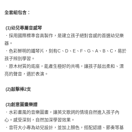
全套組包含：
 (1)幼兒專屬音感琴
．採用國際標準音高製作，是建立孩子絕對音感的首選幼兒樂
器。

．色彩鮮明的鐵琴片，刻有C、D、E、F、G、A、B、C，易於
孩子辨別學習。

．原木材質的底座，能產生極好的共鳴，讓孩子敲出柔和、漂
亮的聲音，適於表演。

 (2)敲擊棒2支
 (3)創意圖畫樂譜
．水彩畫風的音樂圖畫，讓英文歌詞的情境自然進入孩子內
心。感受深刻，自然加深學習效果。

．音符大小專為幼兒設計，並加上顏色，搭配認譜、節奏等基