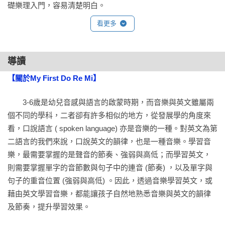
礎樂理入門，容易清楚明白。

看更多
 (4)音樂學習CD 
．特別選用適合3-6歲孩子音域的英語歌謠，奠定幼兒未來學習
樂器或表達自我的基礎。

導讀
．每首歌曲皆有5軌音樂，包括聽旋律、唱唱名、學發音、唱歌
【關於My First Do Re Mi】
詞、玩創意表演。

　　3-6歲是幼兒音感與語言的啟蒙時期，而音樂與英文雖屬兩
 (5)樂理入門遊戲書
個不同的學科，二者卻有許多相似的地方，從發展學的角度來
．抽象的音樂符號需要練習才會印象深刻，以可愛的動物名稱
看，口說語言 ( spoken language) 亦是音樂的一種。對英文為第
幫助孩子將音樂轉成為抽象的符號。

二語言的我們來說，口說英文的韻律，也是一種音樂。學習音
．帶領孩子發現日常生活中的音樂元素，例如：線、間、圓
樂，最需要掌握的是聲音的節奏、強弱與高低；而學習英文，
等，容易聯想，增進學習樂趣。

則需要掌握單字的音節數與句子中的連音 (節奏) ，以及單字與
句子的重音位置 (強弱與高低) 。因此，透過音樂學習英文，或
 (6)A-Z英文學習本
藉由英文學習音樂，都能讓孩子自然地熟悉音樂與英文的韻律
．簡約的黑白圖畫線條，學習A-Z的同時也給幼兒揮灑創意的空
及節奏，提升學習效果。

間。
