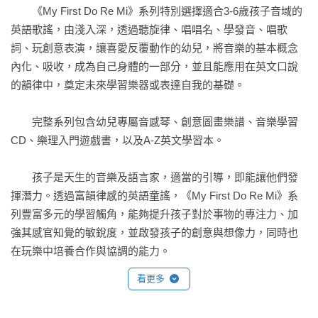
．透過連連看、數字配對、創意圖像、走迷宮、填字遊戲等趣
　　《My First Do Re Mi》系列特別選擇適合3-6歲孩子音域的
味練習，整合該單元的學習。

英語歌謠，由淺入深，透過聽旋律、唱唱名、學發音、唱歌
詞、玩創意表演，讓喜愛反覆動作的幼兒，將音樂的基本概念
 (7)一體成形琴座嵌譜槽
內化、吸收，成為自己身體的一部分，並且能應用在英文口說
．可將譜卡嵌入，形成自然看譜斜角度，讓幼兒看譜敲擊音感
的韻律中，奠定未來學習樂器或表達自我的基礎。

琴恰恰好。

　　完整系列包含幼兒專屬音感琴、創意圖畫樂譜、音樂學習
 (8)外盒小舞台
CD、樂理入門遊戲書，以及A-Z英文學習本。

．將琴座拿出放置於盒上、將譜卡嵌入嵌譜槽即是表演小舞
台。

　　孩子是天生的音樂及語言家，適當的引導，即能讓他們發
．幼兒席地而坐或將舞台放置於桌面，幼兒皆方便敲擊表演。

揮潛力。透過富韻律感的英語童謠，《My First Do Re Mi》系
列豐富多元的學習觸角，能夠提升孩子對於事物的專注力、加
▍示範影片欣賞：https://youtu.be/sAmVIj9Z_J0

強其感官知覺的敏銳度，並啟發孩子的創意與想像力，同時也
▍「爆米花創意音樂」網址：www.popcornmusicfun.com

在玩樂中培養合作與協調的能力。
▍粉絲團：爆米花創意音樂
看更多