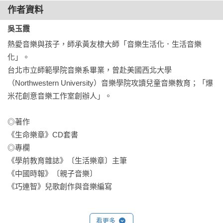
作者資料
吳玉霞
熱愛音樂與孩子，師承黃友棣大師「音樂生活化．生活音樂
化」。

台北市立師範學院音樂系畢業，曾赴美國西北大學
（Northwestern University）音樂學院攻讀兒童音樂教育；「爆
米花創意音樂工作室創辦人」。

◎著作

《生命樂章》CD套書

◎專欄

《學前教育雜誌》〔生活樂章〕主筆

《中國時報》〔親子音樂〕

《巧連智》兒歌創作與音樂編寫
看更多