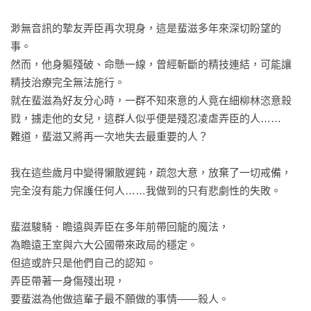
渺無音訊的摯友弄臣再次現身，這是蜚滋多年來深切盼望的
事。

然而，他身軀殘破、命懸一線，曾經斬斷的精技連結，可能讓
精技治療完全無法施行。

就在蜚滋為好友分心時，一群不知來意的人竟在細柳林恣意殺
戮，擄走他的女兒，這群人似乎便是殘忍凌虐弄臣的人……

難道，蜚滋又將再一次地失去最重要的人？

我在這些歲月中變得懶散遲鈍，疏忽大意，放棄了一切戒備，
完全沒有能力保護任何人……我做到的只有悲劇性的失敗。

蜚滋駿騎．瞻遠與弄臣在多年前帶回龍的魔法，

為瞻遠王室與六大公國帶來政局的穩定。

但這或許只是他們自己的認知。

弄臣帶著一身傷殘出現，

要蜚滋為他做這輩子最不願做的事情——殺人。
