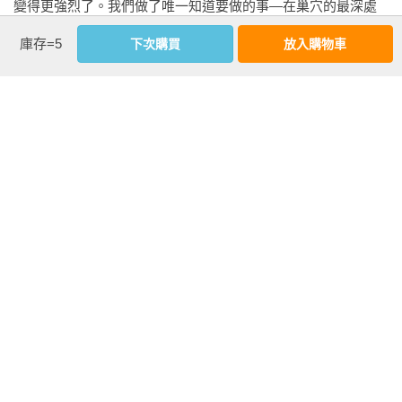
變得更強烈了。我們做了唯一知道要做的事—在巢穴的最深處
緊緊縮成一團。

庫存=5
下次購買
放入購物車
　　我們聽到一些聲音。那聲音不像是爪子在挖掘巢穴口，更
像是某種很大的牙齒在啃咬泥土，插入土中，撕開；再插入，
再撕開。我們將身子縮得更緊，我的哥哥頸後的長毛都豎了起
來。我們聽到嘈雜的聲音，知道巢穴外有不止一個怪物。血腥
看更多
味變得更濃重了，其中還摻雜著我們媽媽的氣味。挖掘的聲音
一直持續不斷。

作者資料
　　然後，出現了另外一股氣味。數年之後，我將會知道那是
羅蘋．荷布(Robin Hobb)
什麼，但在夢裡，我並不知道那是煙，我們都不知道那是什麼
氣味。它一股股衝進了巢穴，刺痛了我們的眼睛，讓我們無法
她是土生土長的華盛頓州人。畢生對奇幻與科幻文學的熱愛，
呼吸。巢穴變得愈來愈熱，又讓我們喘不過氣來。最終，我的
引導她走入這個領域開始創作。在男性主導的奇幻寫作界，羅
哥哥向巢穴口爬去。我們聽到他狂野的叫聲。我嗅到了尿騷
蘋．荷布成功的走出自己的一條道路。

味，那是因為恐懼而排出的尿。我的姐姐躲在我後面，身子越
1995年「刺客正傳」在美國出版，這部作品並非以華麗血腥見
縮越小。很快，她不再呼吸，也不再躲藏。她死了。

長；相反的，是一名身懷絕技，卻仍生澀無知的少年成長的故