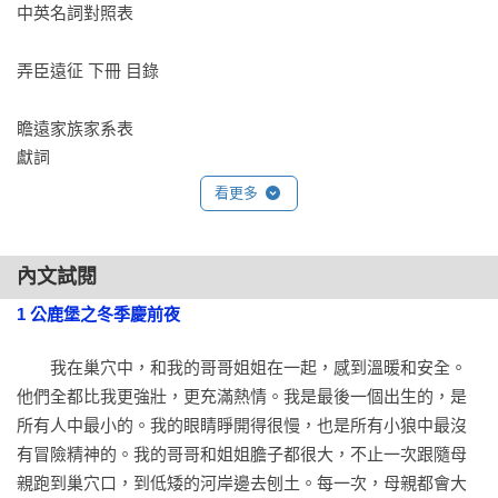
中英名詞對照表

弄臣遠征 下冊 目錄

瞻遠家族家系表

獻詞

六大公國地圖

看更多
20停滯

21文德里亞

內文試閱
22正面迎擊

1 公鹿堡之冬季慶前夜
23牽繫和連結

24分道揚鑣

　　我在巢穴中，和我的哥哥姐姐在一起，感到溫暖和安全。
25紅雪

他們全都比我更強壯，更充滿熱情。我是最後一個出生的，是
26手套

所有人中最小的。我的眼睛睜開得很慢，也是所有小狼中最沒
27餘波

有冒險精神的。我的哥哥和姐姐膽子都很大，不止一次跟隨母
28後果

親跑到巢穴口，到低矮的河岸邊去刨土。每一次，母親都會大