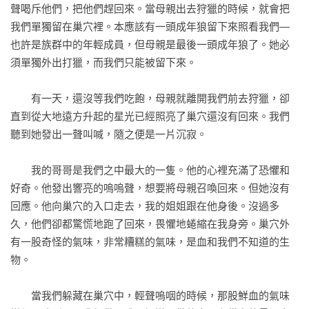
29家人

聲喝斥他們，把他們趕回來。當母親出去狩獵的時候，就會把
30蜚滋駿騎親王

我們單獨留在巢穴裡。本應該有一頭成年狼留下來照看我們—
31有始有終

也許是族群中的年輕成員，但母親是最後一頭成年狼了。她必
32旅人

須單獨外出打獵，而我們只能被留下來。

33啟程

34龍

　　有一天，還沒等我們吃飽，母親就離開我們前去狩獵，卻
35克爾辛拉

直到從大地遠方升起的星光已經照亮了巢穴還沒有回來。我們
36古靈的迎接

聽到她發出一聲叫喊，隨之便是一片沉寂。

37英雄和盜賊

38出現

　　我的哥哥是我們之中最大的一隻。他的心裡充滿了恐懼和
好奇。他發出響亮的嗚嗚聲，想要將母親召喚回來。但她沒有
中英名詞對照表
回應。他向巢穴的入口走去，我的姐姐跟在他身後。沒過多
久，他們卻都驚慌地跑了回來，畏懼地蜷縮在我身旁。巢穴外
有一股奇怪的氣味，非常糟糕的氣味，是血和我們不知道的生
物。

　　當我們躲藏在巢穴中，輕聲嗚咽的時候，那股鮮血的氣味