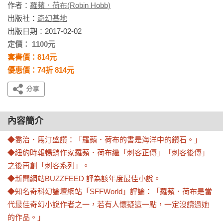
作者：
羅蘋．荷布(Robin Hobb)
出版社：
奇幻基地
出版日期：2017-02-02
定價： 1100元
套書價：814元
優惠價：74折 814元
內容簡介
◆喬治．馬汀盛讚：「羅蘋．荷布的書是海洋中的鑽石。」 

◆紐約時報暢銷作家羅蘋．荷布繼「刺客正傳」「刺客後傳」
之後再創「刺客系列」。

◆新聞網站BUZZFEED 評為該年度最佳小說。

◆知名奇科幻論壇網站「SFFWorld」評論：「羅蘋．荷布是當
代最佳奇幻小說作者之一，若有人懷疑這一點，一定沒讀過她
的作品。」