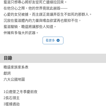
蜚滋只想專心將好友從死亡邊緣拉回來。

在他分心之際，他的世界竟就此崩毀——

心愛的女兒被擄，而主謀正是讓弄臣生不如死的那群人。

沉寂在蜚滋體內的力量與嗜血欲望再也壓抑不住，

蜚滋駿騎．瞻遠將讓那些人知道，

他擁有多強大的武器。
看更多
目錄
瞻遠家族家系表

獻詞

六大公國地圖

1公鹿堡之冬季慶前夜

2長石領主

3蜜蜂遇劫
