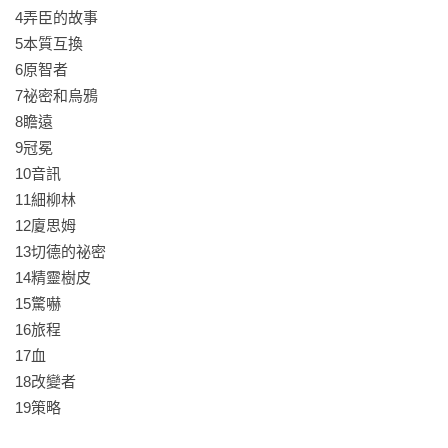
4弄臣的故事

5本質互換

6原智者

7祕密和烏鴉

8瞻遠

9冠冕

10音訊

11細柳林

12廈思姆

13切德的祕密

14精靈樹皮

15驚嚇

16旅程

17血

18改變者

19策略
