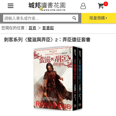
0
限量預購
您現在的位置：
首頁
＞
套書館
刺客系列〈蜚滋與弄臣〉2：弄臣遠征套書