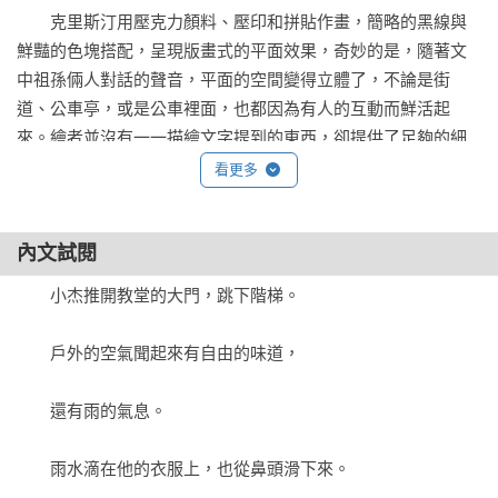
　　克里斯汀用壓克力顏料、壓印和拼貼作畫，簡略的黑線與
鮮豔的色塊搭配，呈現版畫式的平面效果，奇妙的是，隨著文
書中兩代之間的祖孫情誼是如此溫暖，讓小讀者和共讀的成人
中祖孫倆人對話的聲音，平面的空間變得立體了，不論是街
讀完後都會感到非常心滿意足。

道、公車亭，或是公車裡面，也都因為有人的互動而鮮活起
——美國《紐約時報》

來。繪者並沒有一一描繪文字提到的東西，卻提供了足夠的細
節，創造出一種情境，讓讀者感受並且想像。同時，文字也省
這本動人的繪本，透過克里斯汀天真又充滿活力的插畫，優
看更多
略了一些說明，讓讀者從圖畫中尋找答案。

美、易懂的傳達出物質缺乏並不代表心靈或想像力貧乏。

——美國《華爾街日報》

內文試閱
　　由於圖和文都只提供片段，留下不少空白，讀者可以憑想
像勾畫小杰和奶奶的生活景況，體會小杰心裡的不平：星期
這個溫暖人心的故事有著宛如音樂劇的韻律節奏，克里斯汀充
　　小杰推開教堂的大門，跳下階梯。

天，他不能和朋友一樣騎腳踏車玩（他可能沒有腳踏車）、家
滿童趣的明亮插畫是如此充滿能量、活力十足……這本書頌揚
裡沒有車子（可能也沒有能開車來接他的爸爸）、沒有隨身聽
了助人的快樂、奶奶的智慧，以及大城市所能包容的溫柔。

　　戶外的空氣聞起來有自由的味道，

（沒有多餘的錢可以買流行的東西），還要到市場街最後一站
——美國《華盛頓郵報》

的髒亂社區，當愛心廚房的志工，服務比他們更窮的人；而奶
　　還有雨的氣息。

奶有智慧的回應他的每個問題，引導他發揮想像看周遭世界、
鮮明的插畫——大膽、令人雀躍的用色——精準呈現小主角小
感受人與人之間的溫暖、享受感官帶來的樂趣和音樂的魔術，
杰靜不下來的旺盛精力和好奇心。小杰和奶奶的對話不僅互相
　　雨水滴在他的衣服上，也從鼻頭滑下來。

並且在髒亂中領略美，以及貧乏背後的祝福。

為對比，更微妙的推展開故事情節，讓讀者宛如在聆聽一首歌