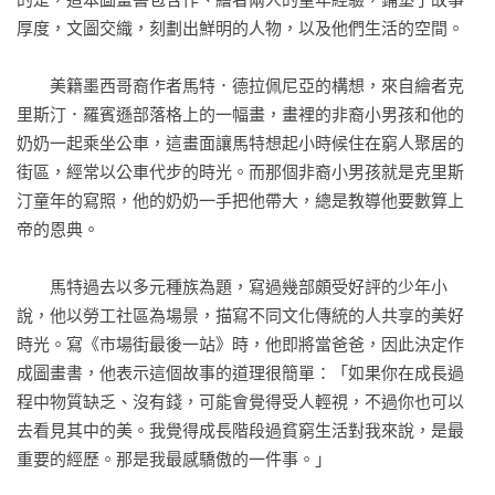
「成長過程中總是缺少些什麼」的孩子，並且祝福大家都能像
厚度，文圖交織，刻劃出鮮明的人物，以及他們生活的空間。

書中的奶奶一樣，總是可以發現生活中美好的事物。

　　美籍墨西哥裔作者馬特．德拉佩尼亞的構想，來自繪者克
善於用圖像說故事的繪者克里斯汀，用壓克力顏料、壓印和拼
里斯汀．羅賓遜部落格上的一幅畫，畫裡的非裔小男孩和他的
貼作畫，充滿童趣的畫風，搭配簡略的黑線與鮮豔明亮的色
奶奶一起乘坐公車，這畫面讓馬特想起小時候住在窮人聚居的
塊，充滿能量、活力十足，讓這個溫暖又動人的故事立體而鮮
街區，經常以公車代步的時光。而那個非裔小男孩就是克里斯
活起來。圖文之間的互補與空間，使讀者可以憑想像勾畫小杰
汀童年的寫照，他的奶奶一手把他帶大，總是教導他要數算上
和奶奶的生活景況，體會小杰心中的不平。

帝的恩典。

【名家推薦】
　　馬特過去以多元種族為題，寫過幾部頗受好評的少年小
說，他以勞工社區為場景，描寫不同文化傳統的人共享的美好
欽羨，總是熱切引領孩子看見他們所沒有的，使他們的眼光放
時光。寫《市場街最後一站》時，他即將當爸爸，因此決定作
大。但是，他們不知道那種眼光叫誘惑，會讓靈動的音樂不再
成圖畫書，他表示這個故事的道理很簡單：「如果你在成長過
拜訪他們耳朵，使天邊的彩虹不願陪他們散步，甚至摘走他們
程中物質缺乏、沒有錢，可能會覺得受人輕視，不過你也可以
眼裡微微閃爍的星子，直到他們真的一無所有為止。這時，什
去看見其中的美。我覺得成長階段過貧窮生活對我來說，是最
麼樣的人可以從貧瘠的荒漠中將他們拯救出來呢？讓這本書告
重要的經歷。那是我最感驕傲的一件事。」

訴我們吧！

——幸佳慧（知名童書作家）
