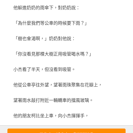
曲。

　　他躲進奶奶的雨傘下，對奶奶說：

　　書的最後一頁，又出現了一個等公車的畫面，小杰手裡拿
——美國《波士頓環球報》

著一本書，這時的他和奶奶一樣，顯得安然自在。
　　「為什麼我們等公車的時候要下雨？」

這本頌揚祖孫跨代情誼和連結的繪本，是一本文圖完美結合的
精心傑作。

　　「樹也會渴啊，」奶奶對他說：

——美國《柯克思書評》

　　「你沒看見那棵大樹正用吸管喝水嗎？」

讀者將在意想不到的地方發現驚喜、探索稍縱即逝和恆久不變
的差異、承認不平等的存在，以及見證這個非裔美國男孩和奶
　　小杰看了半天，但沒看到吸管。

奶之間的愛。

――美國《出版人週刊》

　　他從公車亭往外望，望著雨珠聚集在花瓣上，

這本出色的傑作很可能會鼓舞讀者思索一些問題……成人讀者
　　望著雨水敲打附近一輛轎車的擋風玻璃。

或許會發現自己讀完時熱淚盈眶。

——美國《號角》雜誌

　　他的朋友柯比坐上車，向小杰揮揮手，

故事發生在城市中的背景設定，真切的反映出真實的狀況，自
　　就和爸爸離開了。
