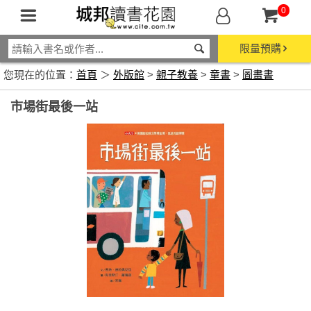
0
限量預購
您現在的位置：
首頁
＞
外版館
>
親子教養
>
童書
>
圖畫書
市場街最後一站