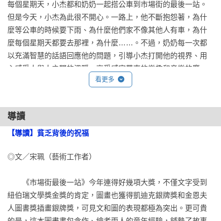
每個星期天，小杰都和奶奶一起搭公車到市場街的最後一站。
但是今天，小杰為此很不開心。一路上，他不斷抱怨著，為什
麼等公車的時候要下雨、為什麼他們家不像其他人有車，為什
麼每個星期天都要去那裡，為什麼……。不過，奶奶每一次都
以充滿智慧的話語回應他的問題，引導小杰打開他的視界、用
心感受人與人之間的溫暖、享受感官帶來的樂趣和音樂的魔
看更多
術，並且體會圍繞在生活周遭的美好。

《市場街最後一站》是第一次同時獲得紐伯瑞文學獎金獎和凱
導讀
迪克銀牌獎的繪本，也是第一本得到紐伯瑞文學獎的繪本，可
見文字和圖畫的表現都極為突出，並且獲得極大的肯定。

【導讀】貧乏背後的祝福
◎文／宋珮（藝術工作者）

美籍墨西哥裔作者馬特．德拉佩尼亞因為繪者克里斯汀．羅賓
遜部落格上的一幅小男孩和奶奶一起坐公車的畫而寫下了這個
　　《市場街最後一站》今年連得好幾項大獎，不僅文字受到
故事。故事裡的主角和奶奶一路上遇見了形形色色的人，有盲
紐伯瑞文學獎金獎的肯定，圖畫也獲得凱迪克銀牌獎和金恩夫
人、需要幫助的人、坐輪椅的人等等，作者並沒有刻意美化或
人圖書獎插畫銀牌獎，可見文和圖的表現都極為突出。更可貴
迴避，而是用故事呈現真實的世界給孩子，他希望能鼓舞那些
的是，這本圖畫書包含作、繪者兩人的童年經驗，鋪墊了故事