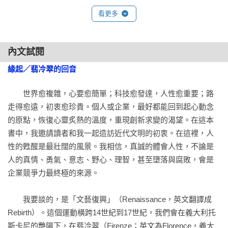
思想體系，徹底融合中西文化之精髓，深入聚焦於人文價值和
看更多
績效實踐並重的管理之道，深刻闡述「惟精惟一」如何能成為
企業基業長青與個人邁向卓越的唯一解方。

內文試閱
【名家推薦】
緣起／翡冷翠的回音
．許士軍〈逢甲大學人言講座教授〉

　　世界愈複雜，心要愈簡單；科技愈發達，人性愈重要；路
．施振榮〈宏碁集團創辦人〉

走得愈遠，初衷愈珍貴。個人或企業，最好都能回到起心動念
．林信義〈前經濟部長．行政院副院長〉

的原點，恢復心靈炙熱的溫度，重現創新求變的渴望。在這本
——專序推薦

書中，我邀請讀者和我一起造訪近代文明的初衷。在這裡，人
性的甦醒是最壯闊的風景。我相信，真誠的體會人性，不論是
「讀罷全書內容，猛然覺悟，劉教授在翡冷翠三個月的實地觀
人的真情、勇氣、意志、野心、理智，甚至墮落與腐敗，會是
訪只能說是提供本書的場景和觸媒而已；真正能讓這本書寫得
企業競爭力最終極的來源。

這麼精彩的，乃透過作者豐富的歷史知識、旁徵博引的能力，
尤其是深刻和銳利的思考能力。否則像一般遊客，即使停留一
　　我要談的，是「文藝復興」（Renaissance，英文翻譯成
年半載，也不可能將達文西、米開朗基羅和拉斐爾這些大師所
Rebirth）。這個運動橫跨14世紀到17世紀，我們會在義大利托
表現的精神應用到管理上，更不會因此提出「王道經營會計
斯卡尼的艷陽下，在翡冷翠（Firenze；英文為Florence，義大