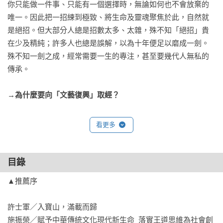
你只能做一件事、只能有一個選擇時，無論如何也不會放棄的
唯一。因此把一招練到極致、將生命及靈魂聚焦於此，自然就
是絕招。但大部分人總是招數太多、太雜，殊不知「絕招」貴
在少及精純；許多人也總是誤解，以為十年便足以磨成一劍。
殊不知一劍之成，經常需要一生的專注，甚至要幾代人無私的
傳承。

→為什麼要向「文藝復興」取經？
文藝復興運動橫跨數個世紀，是由復古而起的大膽創新。無數
看更多
傑出人才的心靈凝聚於此，宣揚人文精神、掙脫教會束縛，正
是影響近代人類文明最重要的「一」，也是「惟精惟一」的最
佳實踐。以此為起點，劉教授在2012年的翡冷翠文化參訪之行
目錄
中，透過對許多偉大藝術品及其時代精神的思辯，而得出現代
▲推薦序

企業的五大精進之道：

許士軍／入寶山，滿載而歸

向喬托學精深：喬托開創西方透視學傳統，把繪畫由2D變成
施振榮／賦予中華傳統文化現代新生命  落實王道思維為社會創