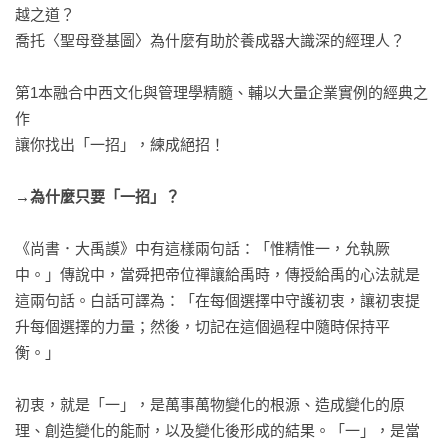
越之道？

喬托〈聖母登基圖〉為什麼有助於養成器大識深的經理人？

第1本融合中西文化與管理學精髓、輔以大量企業實例的經典之
作

讓你找出「一招」，練成絕招！

→為什麼只要「一招」？
《尚書．大禹謨》中有這樣兩句話：「惟精惟一，允執厥
中。」傳說中，當舜把帝位禪讓給禹時，傳授給禹的心法就是
這兩句話。白話可譯為：「在每個選擇中守護初衷，讓初衷提
升每個選擇的力量；然後，切記在這個過程中隨時保持平
衡。」

初衷，就是「一」，是萬事萬物變化的根源、造成變化的原
理、創造變化的能耐，以及變化後形成的結果。「一」，是當