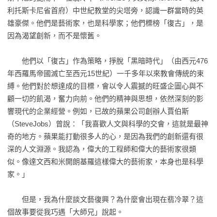
學」此一主張。

利托斯卡尼省首府）中世紀教堂的尖塔旁，認識一群當時的英
正如俗語說，入寶山不能空手而返；劉順仁教授利用他在2012
雄豪傑。他們是藝術家，也是科學家；他們標榜「復古」，是
年春天到歐洲文藝復興聖地的三個月時間，帶回這本《把一招
因為渴望創新，而不是懷舊。

練成絕招》，豐富而精彩的內容，讀罷不能不令人感嘆，真是
不虛此行。」

　　他們以「復古」作為策略，掙脫「黑暗時代」（由西元476
——許士軍〈逢甲大學人言講座教授〉

年西羅馬帝國滅亡至西元15世紀）一千多年以來教會傳統的束
縛。他們對於想達成的目標，會以令人震撼的旺盛企圖心與不
「在本書中，劉教授展現其深厚的文史素養，加上他對於西方
顧一切的飢渴，奮力向前。他們的精神與思想，依然深刻的影
會計學有深入的研究，從歐洲談起，娓娓道來，已有王道經營
響現代的企業經營。例如，已故的蘋果公司創辦人賈伯斯
會計學相關理念的雛型，也提及了問責等重要核心理念，這些
（SteveJobs）曾說：「我喜歡人文與科學的交會，這就是最神
理念相信有助於企業及組織的永續發展，進而對國際社會做出
奇的地方。蘋果能打動很多人的心，是因為我們的創新還有很
更多貢獻，在此將本書推薦給各位讀者。」

深的人文淵源。我認為，偉大的工程師和偉大的藝術家很類
——施振榮〈宏碁集團創辦人〉

似。像達文西和米開朗基羅這樣偉大的藝術家，本身也是科學
家。」

「以人為中心，「把一招練成絕招」，是劉順仁教授這本書的
核心理念，我非常認同。更具體的說，我相信培養人才是經營
　　但是，我為什麼談文藝復興？為什麼會出現在翡冷翠？這
管理最重要的「一招」；能徹底做好，這會是最厲害的「絕
個故事要從我巧遇「大師兄」說起。
