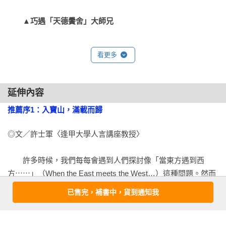
招」。劉教授此書獨特之處，是由人性中最細微的「起心動
念」出發，在西方，追溯文藝復興運動所啟發的管理思想；在
▲巧遇「天德黌舍」大師兄
東方，重新詮釋中華文化中「惟精惟一」的經營智慧。終究，
這融合中西管理思想精華的「一招」，會表現在創造卓越的長
　　2011年7月，美國維吉尼亞大學（UniversityofVirginia）的
看更多
期經營績效。」

陳明哲教授應邀到台大EMBA學程，講授四整天的「動態競爭理
——林信義〈前經濟部長．行政院副院長〉
論」。明哲教授是該理論的創始人，國際著名的策略大師，他
曾擔任全球擁有近20,000名會員的國際管理學會
延伸內容
（AcademyofManagement）主席（2012-2013），堪稱是華人
推薦序1：入寶山，滿載而歸
在西方管理學界最高的成就。我很珍惜這次充電的機會，決定
重新當起學生，四整天全程參與。上課前幾週，我先郵寄我的
◎文／許士軍〈逢甲大學人言講座教授〉

幾本著作到美國給明哲教授，感謝他允許我列席旁聽。

　　許多時候，我們每每會遇到人們探討像「當東方遇到西
　　正式上課那天，我才剛走進教室，明哲教授就笑容滿面的
方⋯⋯」（When the East meets the West…）這種問題。然而
走過來，回贈了一本他的大作《透視中國企業》
在劉順仁教授的新著中，他探討的卻是「當管理遇到藝術大
（InsideChineseBusiness）。打開扉頁，赫然看見明哲教授所
已售完，補書中，貨到通知我
師」的問題。這個問題之所以會引起人們極大的好奇心，是因
提的八個大字：

為你無法從管理的表面技巧、程序，甚至系統中找到達文西、
米開朗基羅或拉斐爾，你必須向管理的最深處去挖掘，一直到