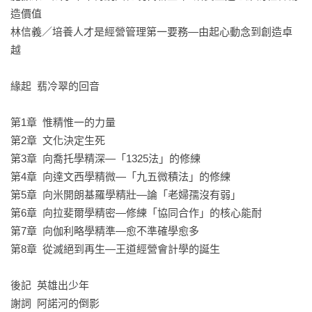
3D；正可補足企業缺乏3D視野與思考深度所導致的諸多問題。

造價值

林信義／培養人才是經營管理第一要務—由起心動念到創造卓
向達文西學精微：以細微油彩的堆疊，傳達極為強烈的人物情
越

感與意志；此一心法，正是發現創業機會與追求卓越管理的關
鍵。

緣起  翡冷翠的回音

向米開朗基羅學精壯：其作品中不論老、婦、孺都滿溢生命力
第1章  惟精惟一的力量

而不「弱」，正可提醒企業重新思考幕僚單位的定位及重要
第2章  文化決定生死

性。

第3章  向喬托學精深—「1325法」的修練

第4章  向達文西學精微—「九五微積法」的修練

向拉斐爾學精密：其作品極端柔美和諧，正是文藝復興時期第
第5章  向米開朗基羅學精壯—論「老婦孺沒有弱」

一個成功領導大型創意團隊的典範，也是組織進行協同合作的
第6章  向拉斐爾學精密—修練「協同合作」的核心能耐

極佳案例。

第7章  向伽利略學精準—愈不準確學愈多

第8章  從滅絕到再生—王道經營會計學的誕生

向伽利略學精準：近代科學之父伽利略追求精準之創舉，正是
實踐破壞性創新的史上第一人。

後記  英雄出少年

謝詞  阿諾河的倒影
此外，本書更結合劉教授多年來將中華文化融入管理學而成的