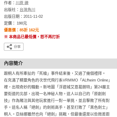
作者：
川原 礫
出版社：
台灣角川
出版日期：2011-11-02
定價： 190元
優惠價：85折 162元
※ 本商品已最低價，恕不再打折
內容簡介
跟桐人有所牽扯的「死槍」事件結束後，又過了幾個禮拜。

在充滿了精靈角色的次世代飛行系VRMMO「ALfheim Online」
裡，出現奇妙的騷動。新地圖「浮遊城艾恩葛朗特」第24層主
要街道的北部，出現一名神秘人物。這人以自己的「原創劍
技」作為賭注與其他玩家進行一對一單挑，並且擊敗了所有對
手。這名人稱「絕劍」的劍術高手，甚至打敗了「黑色劍士」
桐人。亞絲娜雖然也向「絕劍」挑戰，但最後還是以些微差距