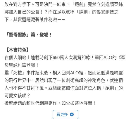
敗在對方手下。可是決鬥一結束，「絕劍」竟然立刻邀請亞絲
娜加入自己的公會！？而在足以號稱「絕劍」的優異劍技之
下，其實還隱藏著某件秘密－－

「聖母聖詠」篇，登場！

【本書特色】
在個人網站上連載時創下650萬人次瀏覽記錄！重回ALO的《聖
母聖詠》篇登場！

震「死槍」事件結束後，桐人回到ALO裡。然而這個滿是精靈
的飛行世界中，居然出現了一位劍術高超的神秘角色，就連桐
人也不得不甘拜下風。亞絲娜該如何面對這位人稱「絕劍」的
可愛女孩呢？

掀起話題的新世代網遊鉅作，如火如荼地展開！
看更多