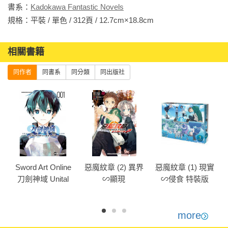
書系：
Kadokawa Fantastic Novels
規格：平裝 / 單色 / 312頁 / 12.7cm×18.8cm                
相關書籍
同作者
同書系
同分類
同出版社
e
Sword Art Online
惡魔紋章 (2) 異界
惡魔紋章 (1) 現實
y
刀劍神域 Unital
∽顯現
∽侵食 特裝版
ring (1)
more