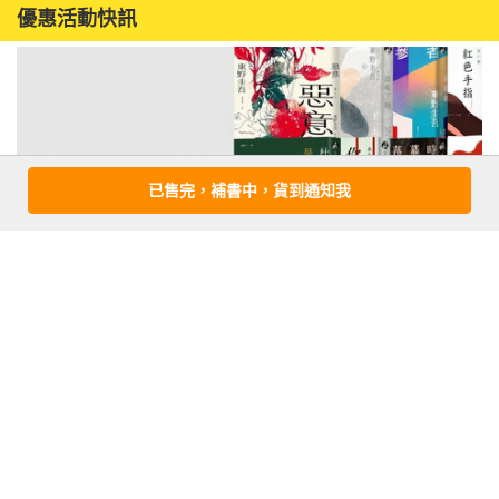
優惠活動快訊
已售完，補書中，貨到通知我
注意事項
若有任何購書問題，請參考
FAQ
花園快訊
︱
FAQ
︱
大量團購
︱
隱私權政策
︱
防詐騙提醒
客服信箱
︱客服專線：(02) 2500-7718
■ 版權所有，禁止轉載 ■