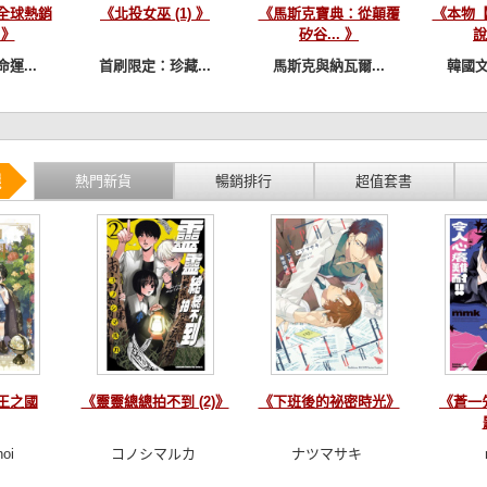
全球熱銷
《北投女巫 (1) 》
《馬斯克寶典：從顛覆
《本物
 》
矽谷... 》
說
運...
首刷限定：珍藏...
馬斯克與納瓦爾...
韓國文
選
熱門新貨
暢銷排行
超值套書
王之國
《靈靈總總拍不到 (2)》
《下班後的祕密時光》
《蒼一
hoi
コノシマルカ
ナツマサキ