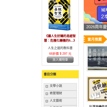
絕版品35
《讓人生好轉的易經智
當月推薦
慧：危機化轉機的6...》
人生之道的教科書
66折價 $ 297 元
放入購物車
書目分類
文學小說
商管理財
人文藝術
比浮世繪作