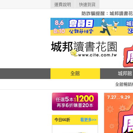
運費說明
快速到貨
全館
城邦館
全館暢銷
今日66折
看更多>>