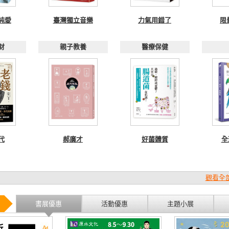
純愛
臺灣獨立音樂
力氣用錯了
限
財
親子教養
醫療保健
代
郝廣才
好菌體質
全
觀看全部
書展優惠
活動優惠
主題小展