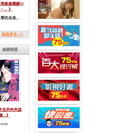
【現象級暢銷小
，... 》
學的未來...
觀看更多 >>
編輯精選
先生的色色話
題...》
mmk