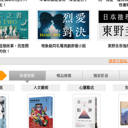
生！
性毒
這個故事，而是閱
現象級同名電視劇原著小說
東野圭吾強
的你！
讀書花園每
新書推薦
暢品推薦
獨家影音
說
人文藝術
心靈勵志