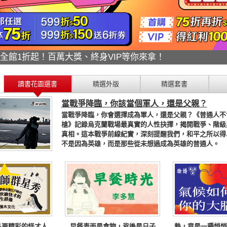
折搶翻天！年度唯一絕不錯過！
讀書花園選書
精選外版
精選套書
當戰爭降臨，你該當個軍人，還是父親？
當戰爭降臨，你會選擇成為軍人，還是父親？《普通人不
槍》記錄烏克蘭戰場最真實的人性抉擇，揭開戰爭、階級
真相。這本戰爭前線紀實，深刻提醒我們，和平之所以得
不是因為英雄，而是那些從未想過成為英雄的普通人。
品更精彩的怪才人
早餐表面是食物，背後是日子
熱，竟是一種悄悄