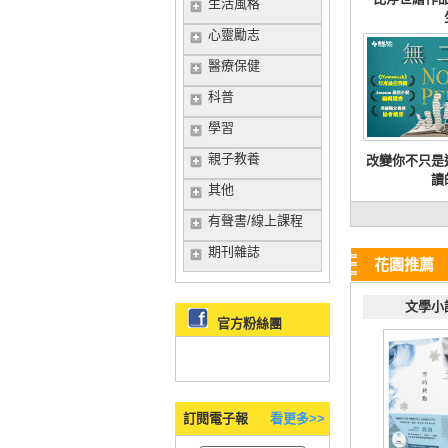
生活風格
心靈勵志
醫療保健
科普
學習
親子教養
改變你不只是
讀
其他
有聲書/線上課程
期刊雜誌
花園推薦
文學小
官方粉絲團
訂閱電子報
看更多>>