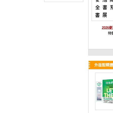
2026
特
外版館精