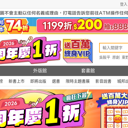
登入
吳毅平
原創
東
原創
Rewire
外版館
套書館
榜
新書上市
即將出版
選書
限時主題書展
影音說書
城邦