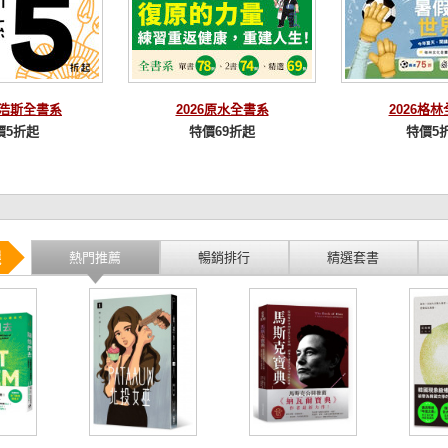
麥浩斯全書系
2026原水全書系
2026格
價5折起
特價69折起
特價5
選
熱門推薦
暢銷排行
精選套書