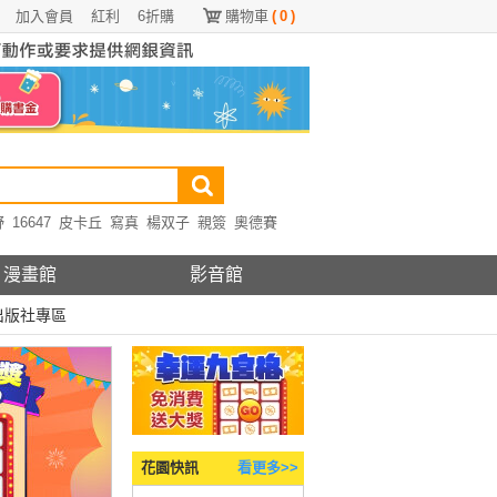
加入會員
紅利
6折購
購物車
(
0
)
野
16647
皮卡丘
寫真
楊双子
親簽
奧德賽
漫畫館
影音館
出版社專區
花園快訊
看更多>>