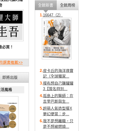
物
全館新書
全館周榜
1.
16647（2）
推必買！
月選書推薦>>
2.
皮卡丘的海洋尋寶
記（全球獨家...
即將出版
3.
摸布想自己賺罐罐
3【簽名特別...
生活風格
4.
孤島上的醫師：在
吉里巴斯與生...
5.
超萌人氣造型餐X
夢幻便當：步...
6.
我不是想離職，只
是不想被燃燒...