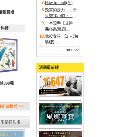
7.
How to melt(全)
8.
致富的定力：一年
量親簽版
只需10小時，...
9.
十字殺手【艾迪．
科普
弗林系列 前...
10.
北投女巫 【1～3特
裝版】...
more>>
活動最前線
球398種
新書推薦 >>
限量特別版