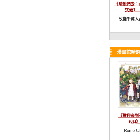
《隨他們去：
突破1...
改變千萬人命
漫畫館精
《歡迎來到
(01)》
Rome C