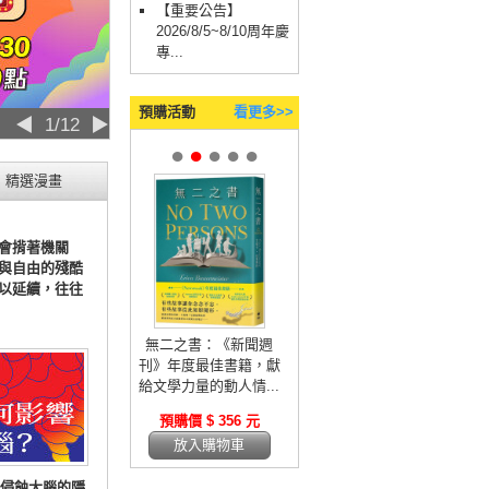
【重要公告】
2026/8/5~8/10周年慶
專...
預購活動
看更多>>
◀
2/12
▶
●
●
●
●
●
精選漫畫
會揹著機關
與自由的殘酷
以延續，往往
無二之書：《新聞週
刊》年度最佳書籍，獻
給文學力量的動人情...
預購價 $ 356 元
放入購物車
侵蝕大腦的隱