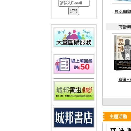
晨羽黑暗
商管理
富過三
主題活動