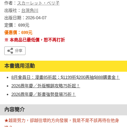
作者：
スカーレット・ベリ子
出版社：
台灣角川
出版日期：2026-04-07
定價： 699元
優惠價：699元
※ 本商品已最低價，恕不再打折
本書適用活動
8月會員日：漫畫85折起；$1199折$200再抽$888購書金！
2026周年慶／外版暢銷攻略75折起！
2026周年慶／新書強勢登場75折！
內容簡介
★越是努力，卻越往壞的方向發展，我是不是不該再待在他身