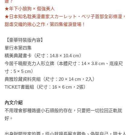
邊？

★年下小狼狗 × 倔強美人

★日本知名耽美漫畫家スカーレット・ベリ子首部全彩條漫，
甜虐交織的揪心之作，第四集催淚登場！
【豪華特裝版內容】

單行本第四集

精美典藏書卡（尺寸：14.8 × 10.4 cm）

今居千曉壓克力人形立牌（本體尺寸：14 × 3.8 cm、底座尺
寸：5 × 5 cm）

典雅珍藏資料夾組（尺寸：20 × 14 cm，2入）

TICKET書籤組（尺寸：16 × 6 cm，2張）

內文介紹
不用理會那種路邊小石頭般的存在，只要把一切拉回正軌就
好。

出身財閥世家的要，從小就擅長察言觀色、偽裝自己，陪大人