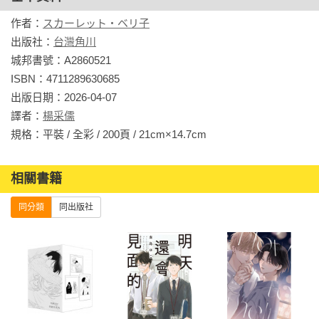
作者：
スカーレット・ベリ子
出版社：
台灣角川
城邦書號：A2860521

ISBN：4711289630685

出版日期：2026-04-07

譯者：
楊采儒
規格：平裝 / 全彩 / 200頁 / 21cm×14.7cm                
相關書籍
同分類
同出版社