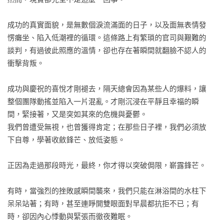
-戰勝失敗最務實的五個對策 

-努力，並非你獨有的武器

成功的真實面貌，是無數個淚流滿面的日子，以及面無表情發
-起初並不起眼，卻在光陰淬鍊後大放異彩的人 

愣癱坐、陷入低潮裡的循環。這條路上有繁瑣的官司與艱難的
-樣樣都嘗試過，並不值得誇耀 

談判，有過彼此照應的溫情，卻也存在著瞬間就翻臉不認人的
-為什麼你的高度執行力，沒能帶你邁向成功？ 

衝擊背叛。

Chapter4：是時候，掌握自己人生的方向盤了

成功與慶祝的喜悅才剛褪去，隔天總會因為某些人的爆料，讓
-薪水，是用人生換來的報酬 

整個團隊動搖並陷入一片混亂。才剛沉浸在平靜且幸福的瞬
-與有錢人混在一起，就能變富有嗎？ 

間，緊接著，又是突如其來的危機與憂鬱。

-學習理財，終究是為了改變人生的進程

我們曾遭受無視，也曾獲得肯定；在那些日子裡，我們必須放
-廉價的物品，最終成了最昂貴的消費 

下自尊，學著收斂鋒芒、放低姿態。

-沒有人是偶然致富的 

-讓熱情持之以恆的方法 

正因為走過那段時光，最終，你才得以突破侷限，嶄露鋒芒。

-執著於最初成功的模式，終將走向失敗 

-積少成多最後可能還是很「少」

有時，當強烈的挫敗感瞬間襲來，我們只能在淋浴間的水柱下
-員工眾多卻毫無成效的企業共同盲點 

呆呆站著；有時，甚至連睜開雙眼面對早晨都抗拒不已；有
-千萬不要張揚自己有多努力 

時，卻因內心悸動與緊張而徹夜難眠。
