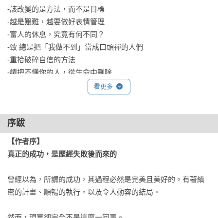
-該改變的是方法，而不是目標 

-越是艱難，越要做好表情管理 

-富人的休息，究竟有何不同？ 

-致 總是把「我做不到」當成口頭禪的人們 

-重拾破碎自信的方法 

-請把不懂你的人，從生命中刪除 

看更多
Chapter3：獻給此刻正在辛苦攀登上坡路的人

-撐下去的力量 

序跋
-如何打造他人無法超越的差距 

-別輕忽那些枯燥乏味的時光 

【作者序】

-當你深感人生只在原地踏步時 

真正的成功，是歷經失敗後而來的
-千萬別輕易向「外人」透露你的目標 

-創業失敗的原因 

曾經以為，所謂的成功，其過程必然是完美且美好的。有著縝
-「後天打造」的金湯匙

密的計畫、順暢的執行，以及令人動容的結局。

-平凡人致富的唯一途徑 

-別再反覆許下虛假的決心 

然而，現實卻完全不是這麼一回事。
