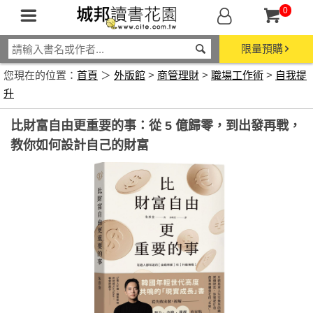
0
限量預購
您現在的位置：
首頁
＞
外版館
>
商管理財
>
職場工作術
>
自我提
升
比財富自由更重要的事：從 5 億歸零，到出發再戰，
教你如何設計自己的財富