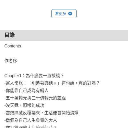
【書中金句】

看更多
「薪水交換的，不只是你的辛勞，更是你『生命』的一部分。
不以為意地花掉薪水，就代表把自己整整一個月的人生輕易揮
目錄
霍掉了。」

──薪水，是用人生換來的報酬

Contents

「倘若無法在競爭中贏過那些卓越之人，那麼，想至少與他們
作者序

並駕齊驅，方法只有一個。那就是：無條件地持續下去。這是
我所選擇的，唯一的策略。」

Chapter1：為什麼要一直談錢？

──沒天賦，照樣能成功

-富人常說：「別追著錢跑。」這句話，真的對嗎？ 

-你能靠自己成為有錢人 

「在現實生活中，那些真正感到幸福、也擁有成就感的人，拿
-五十萬韓元與三十億韓元的差距 

來比較的對象其實完全不同。他們不與他人較勁，而是把目光
-沒天賦，照樣能成功 

放在自己身上。比較的是昨天的自己，和今天的自己。」

-當煩躁感反覆襲來，生活便會開始潰爛 

──你打算跟他人比較到何時

-做個為自己人生負責的大人

-你打算跟他人比較到何時？ 
