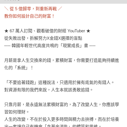
＼ 從 5 億歸零，到重新再戰 ／

教你如何設計自己的財富！
★ 67 萬人訂閱、觀看破億的財經 YouTuber ★

從失敗出發，拆解努力X金錢X選擇的盲點

── 韓國年輕世代高度共鳴的「現實成長」書 ──

月薪是拿人生交換來的錢，累積財富，你需要打造能夠持續進
化的「系統」！

「不要追著錢跑」這種說法，只適用於擁有底氣的有錢人。

對資源有限的我們來說，人生本就該勇敢追錢。

只靠月薪，是永遠無法累積財富的，為了改變人生，你應該學
習如何理財。

人生的改變，不在於投入更多時間與精力去拚搏，而在於培養
出一套讓自己有機會「含著金湯匙」的體質和思維。
