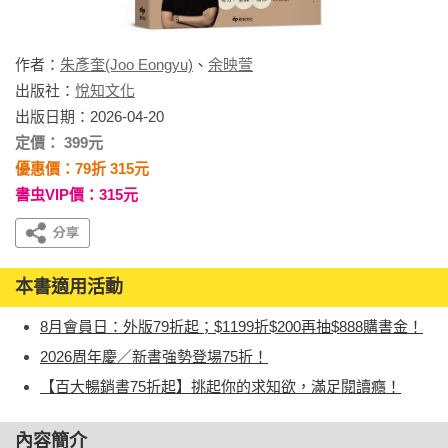
作者：
朱彥奎(Joo Eongyu)
、
余映萱
出版社：
悅知文化
出版日期：2026-04-20
定價： 399元
優惠價：79折 315元
書虫VIP價：315元
本書適用活動
8月會員日：外版79折起；$1199折$200再抽$888購書金！
2026周年慶／新書強勢登場75折！
【百大暢銷書75折起】挑起你的求知欲，滿足閱讀癮！
內容簡介