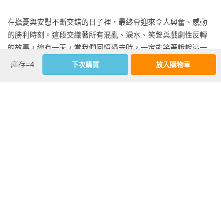
-不要拒絕他人的稱讚 

-明明很努力賺錢，卻還存不了錢？ 

在擔憂與安慰不斷交錯的日子裡，最終會迎來令人興奮、感動
-比財富自由更重要的事 

的勝利時刻。這段交織著所有混亂、淚水、笑聲與戲劇性反轉
-改變人生的關鍵不在方法，而是行動 

的故事，總有一天，當我們回憶過去時，一定能笑著訴說這一
-後記
切。

庫存=4
下次購買
放入購物車
真正的成功，是歷經那樣複雜且狼狽的過程後才能抵達。哪怕
今日我們正處於混亂與艱難之中，也別擔心。有朝一日，這一
切都將成為能向他人娓娓道來的精采故事。

朱彥奎
看更多
延伸內容
【自由推薦】
吳家德‧NU PASTA總經理、職場作家｜郝旭烈‧郝聲音