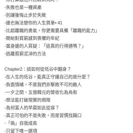
「遭遇失敗時，若將過去一筆勾銷，人生中累積的一切成果都
-失敗也是一種資產 

會歸零。反之，即使失敗了，只要從中篩選出尚可使用的部
-別讓後悔止步於失敗 

分，我們便能站在既有的基礎上重新出發。」

-誰也無法替你的人生買單• 41

──失敗也是一種資產
-比起離職的勇氣，你更需要具備「離職的能力」 

-開始對貧窮感到畏懼的年紀 

-當身邊的人質疑：「這真的行得通嗎？」 

-逃離貧窮泥淖的方法 

Chapter2：該如何從低谷中翻身？

-在人生的低谷，能真正守護自己的是什麼？

-負面情緒，不是我們非擊敗不可的敵人 

-一夕之間，五億韓元的營收化為烏有 

-想法能打破現實的侷限 

-為何富人的早晨如此從容？ 

-真正可怕的不是失敗，而是習慣找藉口 

-「偽」自我成長

-只留下唯一選項
