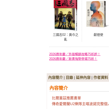
三國志02：黃巾之
獻燈使
亂
2026周年慶／外版暢銷攻略75折起！
2026周年慶／新書強勢登場75折！
內容簡介
|
目錄
|
延伸內容
|
作者資料
內容簡介
比爾蓋茲推薦書單

傳奇愛爾蘭U2樂隊主唱波諾完整個