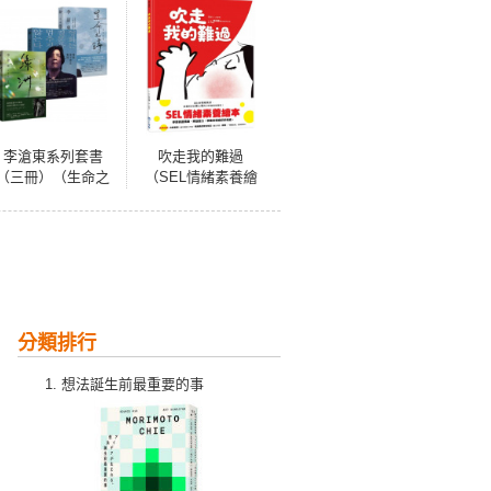
李滄東系列套書
吹走我的難過
（三冊）（生命之
（SEL情緒素養繪
詩：李滄東原創劇
本）
本書+電影從不停止
質問：韓國電影大
師李滄東，25年來
創作歷程+綠洲：李
滄東原創劇本書）
分類排行
想法誕生前最重要的事