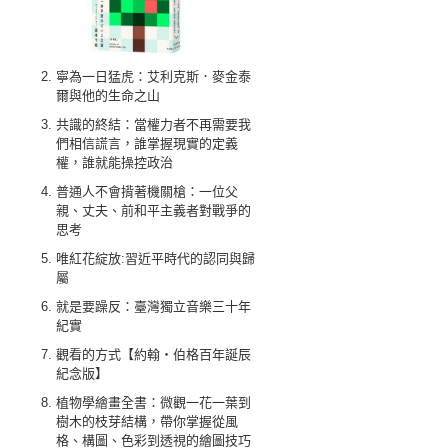
寧為一日猛虎：艾利克斯．麥金泰
爾與他的生命之山
共識的終結：當權力者不再需要我
們相信謊言，誰掌握現實的定義
權，誰就能操控政治
普通人不會揹著機關槍：一位父
親、丈夫、前和平主義者對戰爭的
思考
唯紅花綻放:習近平時代的認同與歸
屬
就是要躁反：臺灣獨立音樂三十年
紀實
觀看的方式【約翰‧伯格百年誕辰
紀念版】
植物學繪畫全書：微觀一花一葉到
樹木的枝芽結構，帶你掌握從風
格、構圖、色彩到透視的繪圖技巧