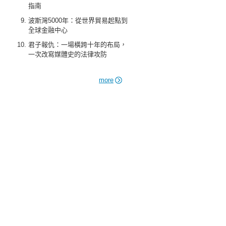
指南
波斯灣5000年：從世界貿易起點到
全球金融中心
君子報仇：一場橫跨十年的布局，
一次改寫媒體史的法律攻防
more