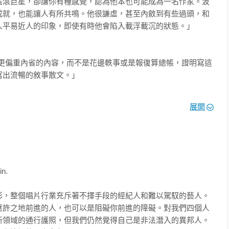
搖滾巨星，卻讓你有種感覺，認為他本也可能成為一名作家。波
成就，也能讓人有所共鳴。他很謙虛，甚至內斂到有些過頭，和
平易近人的印象，即使有時他會陷入載浮載沉的狀態。」

er》更偏重內省的內容，而不是花邊軼事或是報復算總帳，證明寫這
出流暢的敘事散文。」

展開
der》都會飛揚起來。無論是在書頁上還是舞台上，波諾的力量從未
音樂才能帶來的超脫時才是如此……波諾開誠布公、無話不談，
父親之間的競爭關係，還是描寫在愛爾蘭政治暴力下的成長背
n.

過的道路有時方向互相矛盾，這本書的自我評價力求貼切、勇於
彩，整個唱片行業充斥著不擇手段的經紀人和難以駕馭的藝人。
應許之地前進的人，也可以是阻礙你前進的障礙。對我們四個人
新領域的通行護照，但我們仍然覺得自己是非法潛入的異邦人。