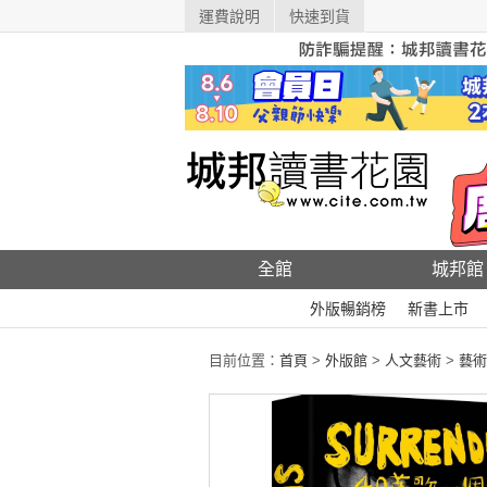
運費說明
快速到貨
全館
城邦館
外版暢銷榜
新書上市
目前位置：
首頁
>
外版館
>
人文藝術
>
藝術