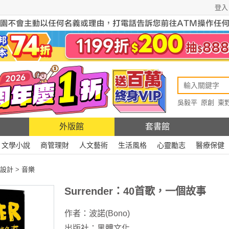
登入
吳毅平
原創
東
原創
Rewire
外版館
套書館
文學小說
商管理財
人文藝術
生活風格
心靈勵志
醫療保健
設計
>
音樂
Surrender：40首歌，一個故事
作者：
波諾(Bono)
出版社：
黑體文化