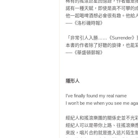
稀有的搖滾巨星回憶錄，作者雖是
24. 困在那一刻

諾有一種天賦，即使是高不可攀的
25. 醒來吧，死去的人

他一起喝啤酒想必會很有趣。他給人
26. 表演家

──《洛杉磯時報》

27. 驕傲（以愛情之名）

「非常引人入勝……《Surrend
第三部分

本書的作者除了好聽的旋律，也能寫
──《華盛頓郵報》

28. 美麗的一天

29. 桌上掉下來的碎渣

「每當聚光燈亮起時，《Surren
30. 奇蹟之藥

如此強大，只有當他努力追求唯有
31. 暈眩

隱形人
語言機智而獨特，無論是談及他與
32. 平凡的愛

景。」

33. 光芒炫目之城

I’ve finally found my real name

──《紐約時報》

34. 走出自己的路

I won’t be me when you see me agai
35. 每一道碎浪

「文筆優美，思想深刻……波諾走
36. 還沒找到我在尋找的東西

經紀人和搖滾樂團的關係史並不光
自嘲、時常令人捧腹大笑。」

37. 愛大過所有路上的阻礙

經紀人可以是帶你上路、往搖滾樂
──《Vulture雜誌》

38. 臣服的那一刻

來說，唱片合約就是進入這片陌生
39. 女主人
