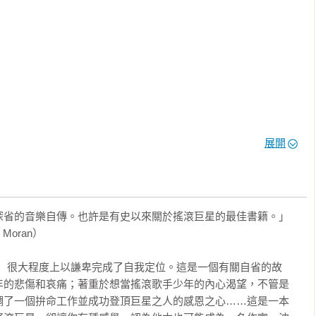
》是一篇愛的故事，對象是他的妻子艾莉，當年樂團第一次團練的那個星
都華為這場戲的每段重要劇情提供了指引，現在他們來到了第三
好好思考為何而戰、何時屈服。
展開
省的音樂自傳。也許是有史以來關於搖滾巨星的最佳書籍。」

Moran）

er》）很大程度上以謙卑完成了自我定位。這是一個有關自省的故
年的悲傷和哀痛；著重於想當搖滾歌手少年的內心渴望，不管是
調了一個拚命工作並成功登頂巨星之人的感恩之心……這是一本