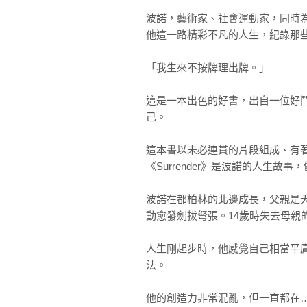
波諾，藝術家、社會運動家，同時
他這一路精彩不凡的人生，紀錄那些
「我生來不按牌理出牌。」

這是一本出色的好書，出自一位好
己。

這本書以未必連貫的片段組成、有
《Surrender》是波諾的人生故
波諾在都柏林的北邊成長，父親是
動愈發劍拔弩張。14歲時失去母親
人生剛起步時，他感覺自己相當平
法。

他的創造力非常混亂，但一直都在