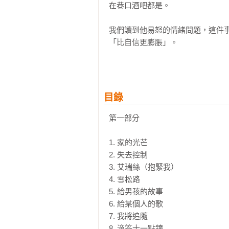
在巷口酒吧都是。

我們讀到他易怒的情緒問題，這件
「比自信更膨脹」。

橫跨40載，U2從一群渴望成名的
化成全心全意戰鬥的一股勢力，目
愛滋病的危急狀況作出回應。我們和
目錄
刻，在當時這可是醫學史上針對單
非政府組織也由他聯手創立，期望以
第一部分

藥。

1. 家的光芒

U2的粉絲將會了解，為何U2在數
2. 失去控制

相信樂團始終都團結一心，還能找
3. 艾瑞絲（抱緊我）

故事。

4. 雪松路

5. 給男孩的故事

想要一探究竟波諾內在的生活，大
6. 給某個人的歌

他的信念也是，他認為信念就像是
7. 我將追隨

在婚姻、自己的音樂創作，還有對抗
8. 滴答十一點鐘
