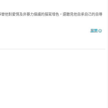
事替他對愛情及非暴力倡議的描寫增色，還聽見他自承自己的自尊
展開
青少年變成世界上最成功的知名樂團，而波諾則從兼差的運動人士進
標是取消貧困國家的債務以及說服各國、特別是美國政府，對全球
他一同來到了總統愛滋病緊急救援計畫（PEPFAR）的誕生時
一疾病規模最大的公衛干預計畫。他還描寫了ONE的參與者，這個
事實為基礎展開行動，至於姊妹組織(RED)則是入門版的行動良
十年間，經歷了各種個人的困境以及火藥味十足的創作分歧後，波諾
到一把把鑰匙，可以解鎖樂團最出名、最有影響力那些歌曲背後的
門都已經打開了。恣意揮霍身而為人的潛能是貫穿全文的主題，而
在雜音中找到一道信號，聽起來就像是「微小卻堅定的聲音」，他
極端貧困中聽到最清晰的呼喊。
