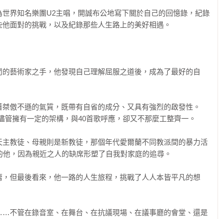
為世界知名樂團U2主唱，開誠布公地寫下關於自己的回憶錄，紀錄
他面對的挑戰，以及紀錄那些人生路上的美好相遇。

鬥的藝術家之手，他發現自己理解屈服之道後，成為了最好的自
著桀傲不遜的氣質，既帶有自省的成分、又具有強烈的啟發性。
事，儘管擁有一定的架構，與40首歌呼應，卻又不那麼工整齊一。

天主教徒、母親則是新教徒，那個年代愛爾蘭不同教派間的暴力活
的他，因為親近之人的缺席形塑了自我對家庭的追尋。

庸，但最後看來，他一路的人生旅程，挑戰了人人本皆平凡的想
……不管在錄音室、在舞台、在抗議現場、在議事廳的會堂、還是