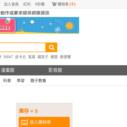
加入會員
紅利
6折購
購物車
(
0
)
野
16647
皮卡丘
寫真
楊双子
親簽
奧德賽
漫畫館
影音館
科普
學習
親子教養
庫存 = 5
放入購物車