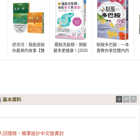
逆流河：我能送給
擺脫洗髮精，頭髮
馴服多巴胺：一本
你最美的故事【雙
變多更健康！[2025
書教你掌控體內的
向閱讀‧經典新譯
暢銷修訂版]：日本
欲望分子，在縱欲
版】
抗老名醫傳授，大
時代抗拒無止境
幅減少掉髮，告別
「想要更多」的誘
頭髮煩惱的養髮祕
惑，用意義感充實
訣！
每一天
|
基本資料
人回憶錄，親筆設計中文版書封