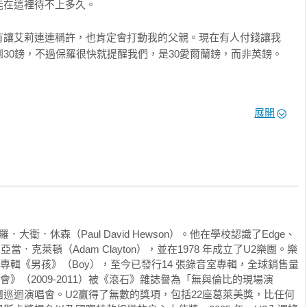
在這裡待不上多久。

我反省、展現出他搖滾巨星人設所掩蓋的智慧……追溯到一切最
誠信。」

有讓艾莉連連稱許，也肯定會打動我的父親。現在有人付錢讓我
30鎊，不過保羅很快就提醒我們，是30愛爾蘭鎊，而非英鎊。

主題眾多，但整體行雲流水……波諾有說故事的激情和自我檢視
對自己過分謙抑……一本慷慨又充滿活力的書。」

展開
擔多少就給多少的。」他回答：「在電影業，我可能一天就得要
鎊就得放棄原本的工作嗎？我不這麼認為，這筆帳就先記著。」

…有任何一位搖滾巨星寫過比這本更有啟發性的傳記嗎？他巧妙
在軼事中加入了從法蘭克．辛納屈到教宗若望保祿二世等富豪和
反駁他，但我知道保羅不可能每週只靠30鎊生活，哪有可能。

戶。你一週30英鎊的收入雖然不多，但意義重大。你們不僅需
或缺的包括一位會計師、一位新律師，如果你們想從錄試聽帶的
，又有雷蒙．錢德勒式的諷刺……塑造他人格的親密經驗以及他
大衛．休森（Paul David Hewson）。他在學校認識了Edge、
位製作人。我提到的所有人，你都必須支付相當的報酬，而且他
。音樂是這一切的點睛之筆，每一章都使用一首 U2 的歌曲，將
.）和亞當．克萊頓（Adam Clayton），並在1978 年成立了U2樂團。樂
多，這就是你需要我的原因

一張專輯《男孩》（Boy），至今已發行14 張錄音室專輯，全球銷售量
迴演唱會》（2009-2011）被《滾石》雜誌譽為「無與倫比的現場演
巡迴演唱會。U2贏得了無數的獎項，包括22座葛萊美獎，比任何
折服……U2主唱的回憶錄非常成功……誠實、機智、資料豐富、