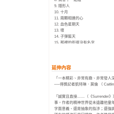
9. 隱形人

綜合以上所述，《Surrender
10. 十月

期，他開口邀她約會。艾莉森．史
11. 兩顆相連的心

幕，這個階段問題比答案更多，得
12. 血色星期天

13. 壞

14. 子彈藍天

15. 那裡的街道沒有名字

16. 無論有沒有你

17. 渴望

第二部分

延伸內容
「一本精彩、非常有趣、非常發人深
18. 誰會騎你的野馬

──得獎記者凱特琳．莫倫 （ Caitlin 
19. 直到世界末日

20. 一

「誠實且直接……（《Surrend
21. 蒼蠅

事，作者的精神世界從未遠離他童
22. 甚至比實實在在更好

字面意義、還是抽象的指涉；還強
23. 神秘的架勢
