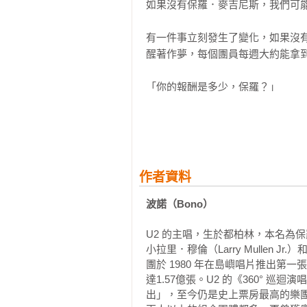
如果沒有保羅．麥吉尼斯，我們可能
「這是波諾最棒的作品：深刻、自
40. 呼吸

根本的源頭，你無須懷疑他的正派或
有一件事立刻發生了變化，如果沒
──英國《泰晤士報》

後記
醒著作夢，每個團員每週大約能拿到
「非常精彩的故事……雖然觸及的
「你的報酬是多少，保羅？」

的真誠渴望，他熱中讚美別人，常常
──英國《衛報》

「你付給醫生的價錢，可不是能負
收100鎊，難道我為了每週30英
「波諾的回憶錄袒露了他的靈魂…
地平衡了文筆間的風趣和深刻，並
「但我以為我們在同一條船上？」我
名人的客串演出。」

作者資料
──英國《每日電訊報》

「我現在是專業人士，你們是我的客
波諾（Bono）
要我，還需要其他專業人才。不可
「娓娓道來，既有喬伊斯式的奔放
U2 的主唱，生於都柏林，本名為保羅．
階段進入到實際錄音室，還需要一
混亂的創作過程是最真情流露的環節
小拉里．穆倫（Larry Mullen Jr
們盤算的收費，都比你現在擁有的還
我們帶到記憶的巷弄之中。」

團於 1980 年在島嶼唱片推出第
──英國《星期日泰晤士報》

達1.57億張。U2 的《360° 巡
製作人
出」，至今仍是史上票房最高的樂團
「波諾的誠實會讓最嚴厲的批評者