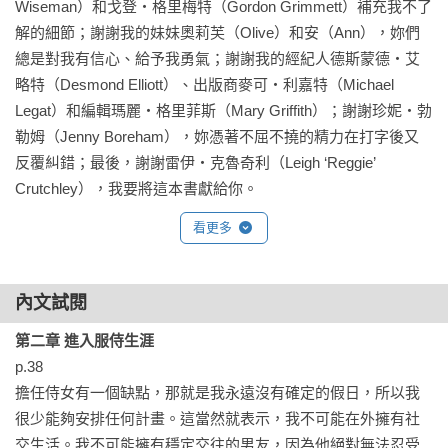
Wiseman）和戈登‧格里梅特（Gordon Grimmett）補充我不了
解的細節；謝謝我的妹妹奧莉芙（Olive）和安（Ann），妳們
總是對我有信心、給予我勇氣；謝謝我的經紀人德斯蒙德‧艾
略特（Desmond Elliott）、出版商麥可‧利嘉特（Michael 
Legat）和編輯瑪麗‧格里菲斯（Mary Griffith）；謝謝珍妮‧勃
勒姆（Jenny Boreham），妳憑著不屈不撓的精力在打字後又
反覆糾錯；最後，謝謝雷伊‧克魯奇利（Leigh ‘Reggie’ 
Crutchley），我要將這本書獻給你。
看更多
內文試閱
第二章 進入服侍生涯
p.38

擔任侍女有一個缺點，那就是我永遠沒有確定的假日，所以我
很少能夠安排任何計畫。這當然就表示，我不可能在外擁有社
交生活。我不可能擁有穩定交往的男友，因為他絕對無法忍受