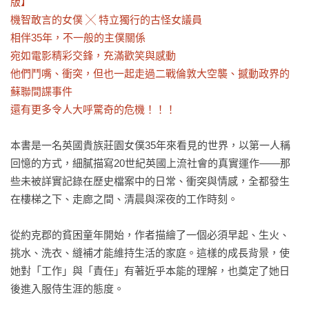
版】

機智敢言的女僕 ╳ 特立獨行的古怪女議員

相伴35年，不一般的主僕關係

宛如電影精彩交鋒，充滿歡笑與感動

他們鬥嘴、衝突，但也一起走過二戰倫敦大空襲、撼動政界的
蘇聯間諜事件

還有更多令人大呼驚奇的危機！！！
本書是一名英國貴族莊園女僕35年來看見的世界，以第一人稱
回憶的方式，細膩描寫20世紀英國上流社會的真實運作——那
些未被詳實記錄在歷史檔案中的日常、衝突與情感，全都發生
在樓梯之下、走廊之間、清晨與深夜的工作時刻。

從約克郡的貧困童年開始，作者描繪了一個必須早起、生火、
挑水、洗衣、縫補才能維持生活的家庭。這樣的成長背景，使
她對「工作」與「責任」有著近乎本能的理解，也奠定了她日
後進入服侍生涯的態度。
