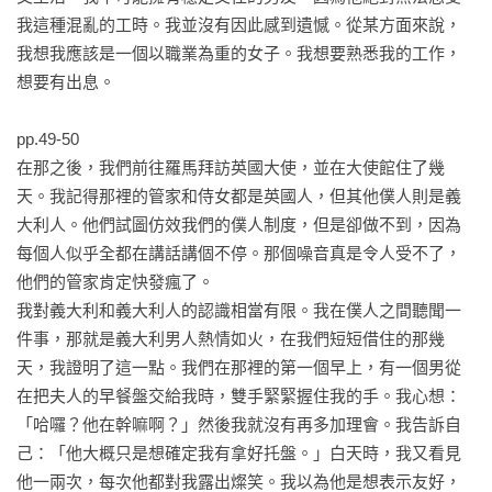
我這種混亂的工時。我並沒有因此感到遺憾。從某方面來說，
我想我應該是一個以職業為重的女子。我想要熟悉我的工作，
想要有出息。

pp.49-50

在那之後，我們前往羅馬拜訪英國大使，並在大使館住了幾
天。我記得那裡的管家和侍女都是英國人，但其他僕人則是義
大利人。他們試圖仿效我們的僕人制度，但是卻做不到，因為
每個人似乎全都在講話講個不停。那個噪音真是令人受不了，
他們的管家肯定快發瘋了。

我對義大利和義大利人的認識相當有限。我在僕人之間聽聞一
件事，那就是義大利男人熱情如火，在我們短短借住的那幾
天，我證明了這一點。我們在那裡的第一個早上，有一個男從
在把夫人的早餐盤交給我時，雙手緊緊握住我的手。我心想：
「哈囉？他在幹嘛啊？」然後我就沒有再多加理會。我告訴自
己：「他大概只是想確定我有拿好托盤。」白天時，我又看見
他一兩次，每次他都對我露出燦笑。我以為他是想表示友好，