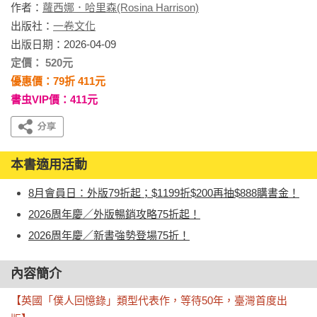
作者：
蘿西娜．哈里森(Rosina Harrison)
出版社：
一卷文化
出版日期：2026-04-09
定價： 520元
優惠價：79折 411元
書虫VIP價：411元
本書適用活動
8月會員日：外版79折起；$1199折$200再抽$888購書金！
2026周年慶／外版暢銷攻略75折起！
2026周年慶／新書強勢登場75折！
內容簡介
【英國「僕人回憶錄」類型代表作，等待50年，臺灣首度出