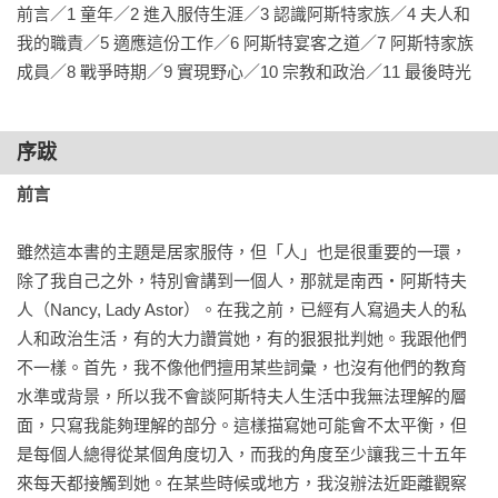
前言／1 童年／2 進入服侍生涯／3 認識阿斯特家族／4 夫人和
我的職責／5 適應這份工作／6 阿斯特宴客之道／7 阿斯特家族
成員／8 戰爭時期／9 實現野心／10 宗教和政治／11 最後時光
序跋
前言
雖然這本書的主題是居家服侍，但「人」也是很重要的一環，
除了我自己之外，特別會講到一個人，那就是南西‧阿斯特夫
人（Nancy, Lady Astor）。在我之前，已經有人寫過夫人的私
人和政治生活，有的大力讚賞她，有的狠狠批判她。我跟他們
不一樣。首先，我不像他們擅用某些詞彙，也沒有他們的教育
水準或背景，所以我不會談阿斯特夫人生活中我無法理解的層
面，只寫我能夠理解的部分。這樣描寫她可能會不太平衡，但
是每個人總得從某個角度切入，而我的角度至少讓我三十五年
來每天都接觸到她。在某些時候或地方，我沒辦法近距離觀察