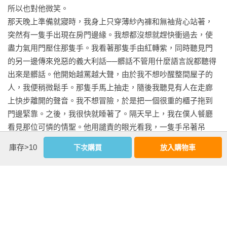
所以也對他微笑。

那天晚上準備就寢時，我身上只穿薄紗內褲和無袖背心站著，
突然有一隻手出現在房門邊緣。我想都沒想就趕快衝過去，使
盡力氣用門壓住那隻手。我看著那隻手由紅轉紫，同時聽見門
的另一邊傳來兇惡的義大利話──髒話不管用什麼語言說都聽得
出來是髒話。他開始越罵越大聲，由於我不想吵醒整間屋子的
人，我便稍微鬆手。那隻手馬上抽走，隨後我聽見有人在走廊
上快步離開的聲音。我不想冒險，於是把一個很重的櫃子拖到
門邊緊靠。之後，我很快就睡著了。隔天早上，我在僕人餐廳
看見那位可憐的情聖。他用譴責的眼光看我，一隻手吊著吊
帶。那天晚上，我就沒有用櫃子靠著門了。

庫存>10
下次購買
放入購物車
第五章 適應這份工作
pp.136-137

她常常有狂野的一面。有人說這跟她的愛爾蘭血統有關，但我
看更多
不認為，因為狂野不是愛爾蘭人的專利。我認為，這是源自她
在美國南方長大的背景，此外也是遺傳自她的父親。這在她生