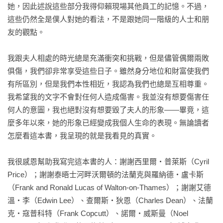
她，因此述說這些部分我得仰賴現場其他員工的記憶。不過，
這些仍然全是僕人對她的看法，不是跟她同一階級的人士和朋
友的觀點。

我跟夫人相處的時光總是充滿衝突和挑戰，但是儘管偶爾兩敗
俱傷，我們卻非常享受這些日子。雖然身分地位和財富使我們
有所區別，但是我們本性相近，我認為我們也總是互相尊重。
我希望我的文字不會對任何人造成傷害。我並沒有想要傷害任
何人的意圖，我也絕對沒有想要毀了夫人的形象——畢竟，這
麼多年以來，她的形象已經變成我個人生命的表現。無論讀者
怎麼看這本書，我呈現的就是我看見的真實。

我很感恩幫助我寫完這本書的人：謝謝西里爾‧普萊斯（Cyril 
Price）；謝謝泰晤士河畔沃爾頓的法蘭克與羅納德‧盧卡斯
（Frank and Ronald Lucas of Walton-on-Thames）；謝謝艾德
溫‧李（Edwin Lee）、查爾斯‧狄恩（Charles Dean）、法蘭
克‧寇普科特（Frank Copcutt）、諾爾‧威斯曼（Noel 