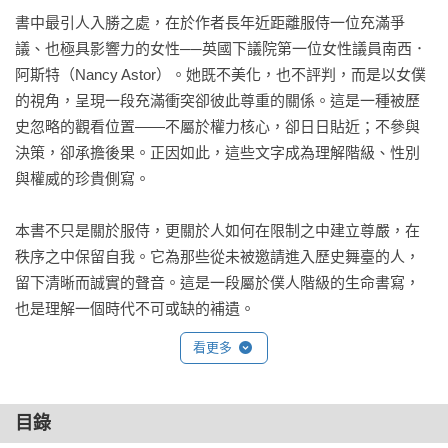
書中最引人入勝之處，在於作者長年近距離服侍一位充滿爭
議、也極具影響力的女性──英國下議院第一位女性議員南西．
阿斯特（Nancy Astor）。她既不美化，也不評判，而是以女僕
的視角，呈現一段充滿衝突卻彼此尊重的關係。這是一種被歷
史忽略的觀看位置——不屬於權力核心，卻日日貼近；不參與
決策，卻承擔後果。正因如此，這些文字成為理解階級、性別
與權威的珍貴側寫。

本書不只是關於服侍，更關於人如何在限制之中建立尊嚴，在
秩序之中保留自我。它為那些從未被邀請進入歷史舞臺的人，
留下清晰而誠實的聲音。這是一段屬於僕人階級的生命書寫，
也是理解一個時代不可或缺的補遺。
看更多
目錄