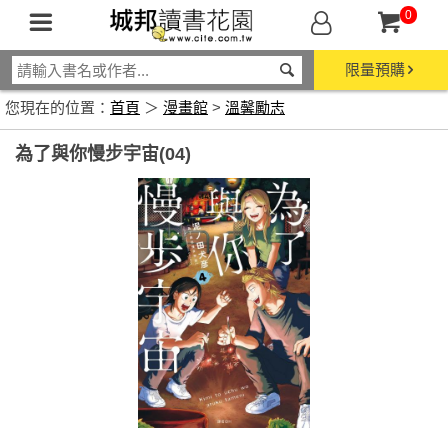
0
限量預購
您現在的位置：
首頁
＞
漫畫館
>
溫馨勵志
為了與你慢步宇宙(04)