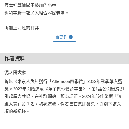
原本打算偷懶不參加的小林

也和宇野一起加入組合體操表演。

再加上同班的村井

三人快馬加鞭投入練習，卻產生了一些摩擦⋯⋯！

看更多
───｜為兩人努力的身影深感共鳴！｜───

「最近開始嘗試新事物，因犯錯而感到羞丟臉時，這部作品中
作者資料
給予我支持，讓我能夠繼續努力。」

泥ノ田犬彦 
「令我願意接納、肯定自己一些。」

「不論是誰，每個人的生命中多少都存在某些事物，是必須比
曾以《東京人魚》獲得「Afternoon四季賞」2022年秋季準入選
他人多下點苦功的。本作不逃避這點，並誠實地描繪出來，讓
獎。2023年開始連載《為了與你慢步宇宙》，第1話公開後旋即
我讀了落下眼淚。」
引起廣大共鳴，在社群網站上蔚為話題。2024年該作榮獲「漫
畫大賞」第１名，初次連載、僅發售首集即獲獎，亦創下該獎
項的新紀錄。