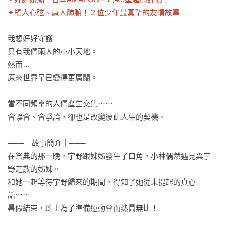
✦觸人心弦、感人肺腑！２位少年最真摯的友情故事──
我想好好守護

只有我們兩人的小小天地。

然而…

原來世界早已變得更廣闊。

當不同頻率的人們產生交集⋯⋯

會誤會、會爭論，卻也是改變彼此人生的契機。

───｜故事簡介｜───

在祭典的那一晚，宇野跟姊姊發生了口角，小林偶然遇見與宇
野走散的姊姊。

和她一起等待宇野歸來的期間，得知了她從未提起的真心
話⋯⋯

暑假結束，班上為了準備運動會而熱鬧無比！
