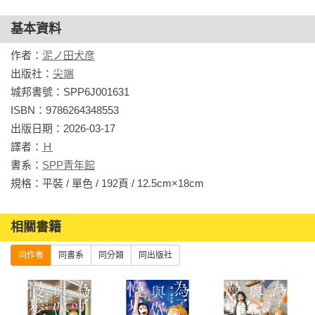
基本資料
作者：
泥ノ田犬彦
出版社：
尖端
城邦書號：SPP6J001631

ISBN：9786264348553

出版日期：2026-03-17

譯者：
Ｈ
書系：
SPP青年館
規格：平裝 / 單色 / 192頁 / 12.5cm×18cm                
相關書籍
同作者
同書系
同分類
同出版社