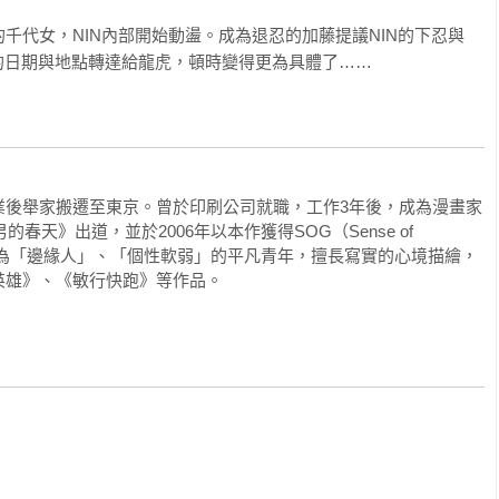
千代女，NIN內部開始動盪。成為退忍的加藤提議NIN的下忍與
的日期與地點轉達給龍虎，頓時變得更為具體了……
業後舉家搬遷至東京。曾於印刷公司就職，工作3年後，成為漫畫家
春天》出道，並於2006年以本作獲得SOG（Sense of 
定多為「邊緣人」、「個性軟弱」的平凡青年，擅長寫實的心境描繪，
英雄》、《敏行快跑》等作品。