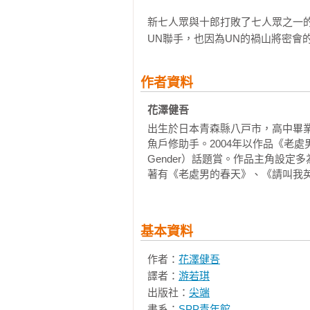
新七人眾與十郎打敗了七人眾之一的
UN聯手，也因為UN的禍山將密會
作者資料
花澤健吾 
出生於日本青森縣八戸市，高中畢
魚戶修助手。2004年以作品《老處男的
Gender）話題賞。作品主角設
著有《老處男的春天》、《請叫我
基本資料
作者：
花澤健吾
譯者：
游若琪
出版社：
尖端
書系：
SPP青年館