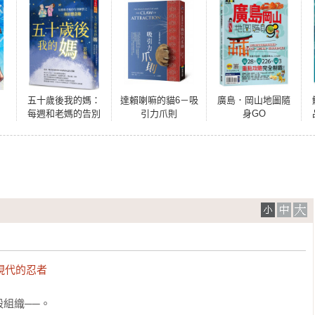
五十歲後我的媽：
達賴喇嘛的貓6－吸
廣島．岡山地圖隨
每週和老媽的告別
引力爪則
身GO
練習之我好想念她
現代的忍者
組織──。
