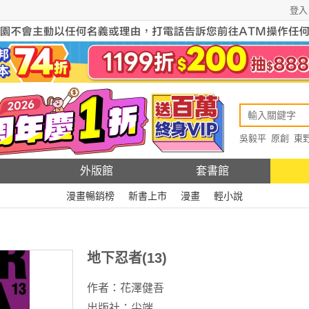
登入
吳毅平
原創
東
原創
Rewire
外版館
套書館
漫畫暢銷榜
新書上市
漫畫
輕小說
地下忍者(13)
作者：
花澤健吾
出版社：
尖端