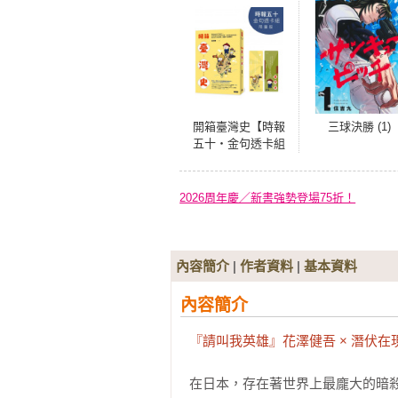
開箱臺灣史【時報
三球決勝 (1)
五十‧金句透卡組
限量版】
2026周年慶／新書強勢登場75折！
內容簡介
|
作者資料
|
基本資料
內容簡介
『請叫我英雄』花澤健吾 × 潛伏在
在日本，存在著世界上最龐大的暗殺