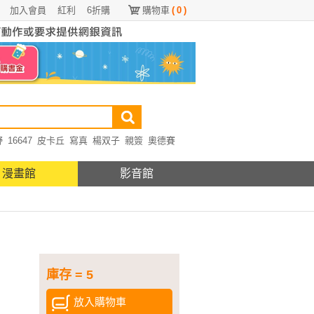
加入會員
紅利
6折購
購物車
(
0
)
野
16647
皮卡丘
寫真
楊双子
親簽
奧德賽
漫畫館
影音館
庫存 = 5
放入購物車