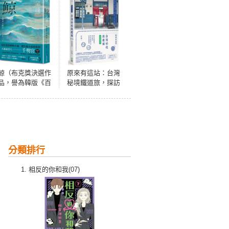
鯨（布克獎決選作
原來有這站：台灣
品，譽為韓版《百
秘境鐵道旅，探訪
年孤寂》）
山城聚落、海岸風
景、特色景點的火
車深度漫遊提案
【經典暢銷版】
分類排行
相反的你和我(07)