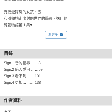
有聽覺障礙的女孩．雪

和引領她走出封閉世界的學長．逸臣的

純愛物語第１集♥
看更多
目錄
Sign.1 雪的世界 ……3

Sign.2 陷入愛河 ……59

Sign.3 看不到 ……101

Sign.4 更加… ……138
作者資料