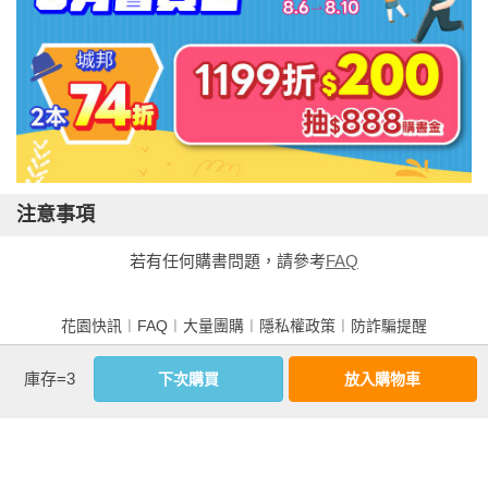
注意事項
若有任何購書問題，請參考
FAQ
花園快訊
︱
FAQ
︱
大量團購
︱
隱私權政策
︱
防詐騙提醒
客服信箱
︱客服專線：(02) 2500-7718
庫存=3
下次購買
放入購物車
■ 版權所有，禁止轉載 ■