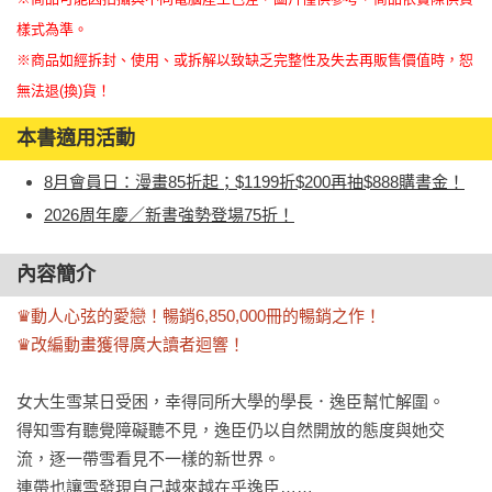
樣式為準。
※商品如經拆封、使用、或拆解以致缺乏完整性及失去再販售價值時，恕
無法退(換)貨！
本書適用活動
8月會員日：漫畫85折起；$1199折$200再抽$888購書金！
2026周年慶／新書強勢登場75折！
內容簡介
♛動人心弦的愛戀！暢銷6,850,000冊的暢銷之作！

♛改編動畫獲得廣大讀者迴響！
女大生雪某日受困，幸得同所大學的學長．逸臣幫忙解圍。

得知雪有聽覺障礙聽不見，逸臣仍以自然開放的態度與她交
流，逐一帶雪看見不一樣的新世界。

連帶也讓雪發現自己越來越在乎逸臣……
