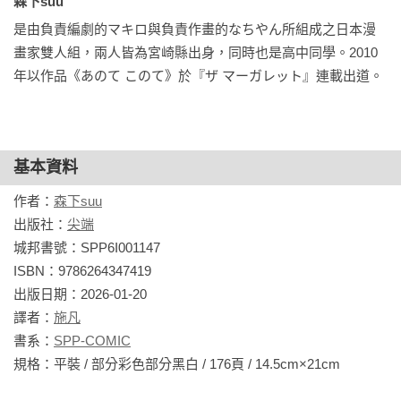
森下suu 
是由負責編劇的マキロ與負責作畫的なちやん所組成之日本漫
畫家雙人組，兩人皆為宮崎縣出身，同時也是高中同學。2010
年以作品《あのて このて》於『ザ マーガレット』連載出道。
基本資料
作者：
森下suu
出版社：
尖端
城邦書號：SPP6I001147

ISBN：9786264347419

出版日期：2026-01-20

譯者：
施凡
書系：
SPP-COMIC
規格：平裝 / 部分彩色部分黑白 / 176頁 / 14.5cm×21cm                