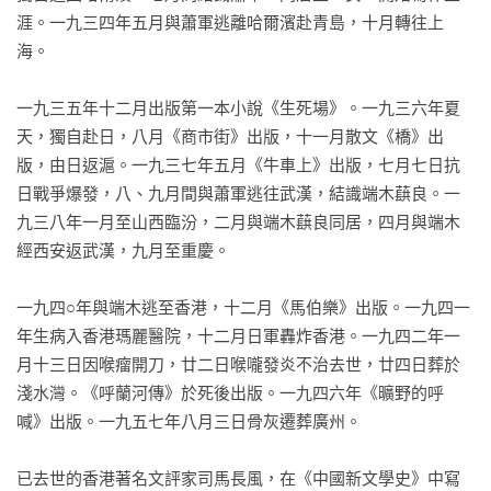
涯。一九三四年五月與蕭軍逃離哈爾濱赴青島，十月轉往上
海。

一九三五年十二月出版第一本小說《生死場》。一九三六年夏
天，獨自赴日，八月《商市街》出版，十一月散文《橋》出
版，由日返滬。一九三七年五月《牛車上》出版，七月七日抗
日戰爭爆發，八、九月間與蕭軍逃往武漢，結識端木蕻良。一
九三八年一月至山西臨汾，二月與端木蕻良同居，四月與端木
經西安返武漢，九月至重慶。

一九四○年與端木逃至香港，十二月《馬伯樂》出版。一九四一
年生病入香港瑪麗醫院，十二月日軍轟炸香港。一九四二年一
月十三日因喉瘤開刀，廿二日喉嚨發炎不治去世，廿四日葬於
淺水灣。《呼蘭河傳》於死後出版。一九四六年《曠野的呼
喊》出版。一九五七年八月三日骨灰遷葬廣州。

已去世的香港著名文評家司馬長風，在《中國新文學史》中寫