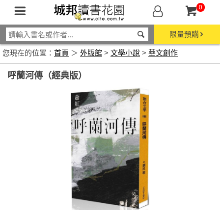
0
限量預購
您現在的位置：
首頁
＞
外版館
>
文學小說
>
華文創作
呼蘭河傳（經典版）