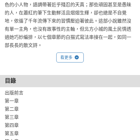
色的小人物，語調帶著近乎殘忍的天真；那些頑固甚至是愚昧
的人，在蕭紅的筆下生動鮮活且熠熠生輝，卻也總是不自覺
地，依循了千年流傳下來的習慣壓迫著彼此。這部小說雖然沒
有單一主角，也沒有故事性的主軸，但北方小城的風土民情透
過她巧妙編排，以七個章節的白描式寫法串接在一起，如同一
部長長的散文詩。
看更多
目錄
出版前言

第一章

第二章

第三章

第四章

第五章
