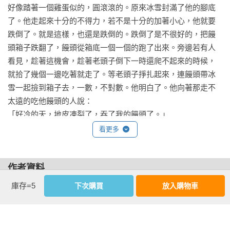
篇。但是連綴在一起，又像生命那樣和諧。

好像踏著一個雞蛋似的，圓滾滾的。原來冰雪封滿了他的腳底
了。他走起來十分的不得力，若不是十分的加著小心，他就要
其實每章都是一篇散文詩。全書是七篇散文詩。在現代作家
跌倒了。就是這樣，也還是跌倒的。跌倒了是不很好的，把饅
中，沈從文的《邊城》、老舍的《月牙兒》，徐訏的《彼岸》
頭箱子跌翻了，饅頭從箱底一個一個的跑了出來。旁邊若有人
都表現了同類的風格。這四部作品，在現代文學中，又都是出
看見，趁著這機會，趁著老頭子倒下一時還爬不起來的時候，
類拔萃的傑作。

就拾了幾個一邊吃著就走了。等老頭子掙扎起來，連饅頭帶冰
雪一起撿到箱子去，一數，不對數。他明白了。他向著那走不
研究蕭紅的專家——美國重要漢學家葛浩文教授，在《蕭紅評
太遠的吃他饅頭的人說：

傳》一書中，肯定蕭紅獨具藝術才華，她的作品超越時間和空
「好冷的天，地皮凍裂了，吞了我的饅頭了。」

間，比同時代作家作品更富人情味，更引人入勝。舊金山州立
看更多
大學鄭繼宗教授在此書的譯者序中，尤其指出：

行路人聽了這話都笑了。他揹起箱子來再往前走，那腳下的冰
在三○年代的女作家中，大家對謝冰瑩、蘇雪林、冰心、丁玲和
溜，似乎是越結越高，使他越走越困難，於是背上出了汗，眼
張愛玲比較熟，但與她們同時代的另一著名女作家蕭紅在台怕
作者資料
睛上了霜，鬍子上的冰溜越掛越多，而且因為呼吸的關係，把
知道的人不多。其中原因主要是政治性的錯覺和聯想所致。蕭
破皮帽子的帽耳朵和帽前遮都而且因為呼吸的關係，把破皮帽
庫存=5
下次購買
放入購物車
蕭紅（1911-1942）
紅和蕭軍雖一度曾為夫婦，與魯迅也情同父女，但她本人既不
子的帽耳朵和帽前遮都掛了霜了。這老頭越走越慢，擔心受
是共產黨，更不是他們的同路人。從蕭紅身上，可以說根本找
怕，顫顫驚驚，好像初次穿上滑冰鞋，被朋友推上了溜冰場似
本名張?瑩，民國元年出生於黑龍江呼蘭縣。從小求學間便展現
不到一根政治性的骨頭。她是一個純以寫作為職志的專業作
的。

其不同一般女子的想法和個性。1932年因故寫信向《國際協
家，是現代所謂一人類靈魂的工程師。
