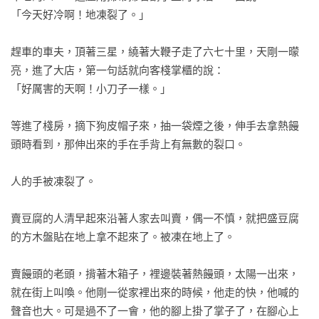
船。認真的把一座小城作為小說主軸，實是蕭紅的獨創。

「今天好冷啊！地凍裂了。」

這部小說分七章，第一章寫小城風貌，第二章寫小城的年中盛
趕車的車夫，頂著三星，繞著大鞭子走了六七十里，天剛一曚
事，第三章寫老祖父，第四章寫鄰居，第五章寫小團圓媳婦
亮，進了大店，第一句話就向客棧掌櫃的說：

（童養媳），第六章寫寄人籬下的老光棍有二伯，第七章寫磨
「好厲害的天啊！小刀子一樣。」

官（看驢拉磨的雇工）馮歪嘴子。

等進了棧房，摘下狗皮帽子來，抽一袋煙之後，伸手去拿熱饅
以小城為主軸，沒有什麼曲折動人的情節，而東北的小城小
頭時看到，那伸出來的手在手背上有無數的裂口。

鎮，又那樣荒涼簡素；所寫寥寥幾個角色，也都是灰色的小人
物，就像腳踏的土、路旁的石、荒野的草，從來不會吸引人注
人的手被凍裂了。

意的；可是蕭紅那隻點鐵成金的筆，竟把他們寫得那麼鮮活可
愛，顯出了非凡的才能。書中的有二伯，比魯迅筆下的阿Q更有
賣豆腐的人清早起來沿著人家去叫賣，偶一不慎，就把盛豆腐
血色有活氣，小團圓媳婦可與沈從文筆下的蕭蕭爭輝；馮歪嘴
的方木盤貼在地上拿不起來了。被凍在地上了。

子可與老舍筆下的駱駝祥子媲美。她使小城裡的小人物獲得了
不朽的文學生命。

賣饅頭的老頭，揹著木箱子，裡邊裝著熱饅頭，太陽一出來，
就在街上叫喚。他剛一從家裡出來的時候，他走的快，他喊的
全書七章，沒有通貫緊密的情節，以獨語式的白描，各自成
聲音也大。可是過不了一會，他的腳上掛了掌子了，在腳心上