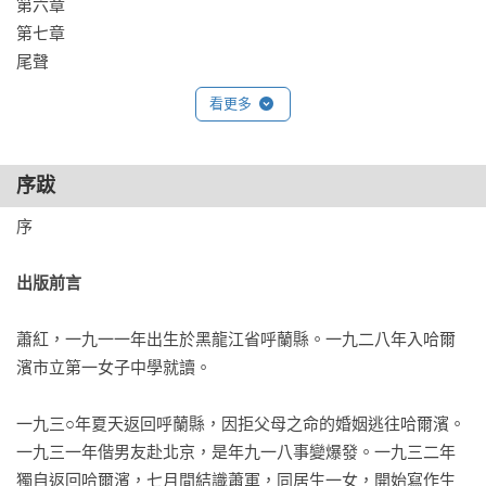
第六章

第七章

尾聲
看更多
序跋
序

出版前言
蕭紅，一九一一年出生於黑龍江省呼蘭縣。一九二八年入哈爾
濱市立第一女子中學就讀。

一九三○年夏天返回呼蘭縣，因拒父母之命的婚姻逃往哈爾濱。
一九三一年偕男友赴北京，是年九一八事變爆發。一九三二年
獨自返回哈爾濱，七月間結識蕭軍，同居生一女，開始寫作生