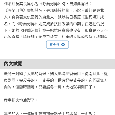
到蕭紅及其長篇小說《呼蘭河傳》時，曾如此寫著：

《呼蘭河傳》書如其名，是部純粹的鄉土小說。蕭紅是東北
人，身負著家仇國難的東北人；她以抗日長篇《生死場》成
名，而《呼蘭河傳》則完成於抗日戰爭的中期；在這種情況
下，她的《呼蘭河傳》竟一點抗日意識也沒有，那真是不大不
小的奇蹟！這說明，她早已放棄一切束縛文學的教條，找到自
己，舒心愜意的寫作，這也說明，她傲睨文壇流風的勇氣。在
看更多
這點上，她比同代大部分男性作家更值得景仰。⋯⋯

內文試閱
正因為創作的心靈自由了，一切類型化，觀念化的要求退隱
了，《呼蘭河傳》才透出了鮮烈的個性，成為戰時長篇小說的
嚴冬一封鎖了大地的時候，則大地滿地裂著口。從南到北，從
重大收獲。

東到西，幾尺長的，一丈長的，還有好幾丈長的，它們毫無方
向的，便隨時隨地，只要嚴冬一到，大地就裂開口了。

小說的要素是人物、情節和環境，一般的小說都以人物或情節
為主軸，《呼蘭河傳》則以環境——一座小城為主軸，在現代
嚴寒把大地凍裂了。

小說中極罕見。魯迅的《故鄉》，雖具有這傾向，但淺嘗輒
止。沈從文的《邊城》，名為邊城，實際上是寫翠翠和老渡
年老的人，一進屋用掃帚掃著鬍子上的冰溜，一面說：
