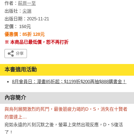
作者：
萩原一至
出版社：
尖端
出版日期：2025-11-21
定價： 150元
優惠價：85折 128元
※ 本商品已最低價，恕不再打折
本書適用活動
8月會員日：漫畫85折起；$1199折$200再抽$888購書金！
內容簡介
與烏列展開激烈的死鬥，最後筋疲力竭的D‧S，消失在十賢者
的雷達上…
宛如永遠的片刻沉默之後，螢幕上突然出現反應，D‧S復活
了！
