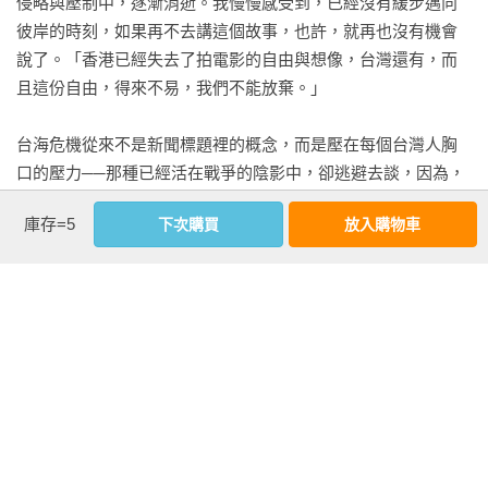
侵略與壓制中，逐漸消逝。我慢慢感受到，已經沒有緩步邁向
彼岸的時刻，如果再不去講這個故事，也許，就再也沒有機會
說了。「香港已經失去了拍電影的自由與想像，台灣還有，而
且這份自由，得來不易，我們不能放棄。」

台海危機從來不是新聞標題裡的概念，而是壓在每個台灣人胸
口的壓力──那種已經活在戰爭的陰影中，卻逃避去談，因為，
面對大國的壓制與侵略，我們是如此無奈與無力。談了又能如
庫存=5
下次購買
放入購物車
何呢？台灣人只想保有現在的生活方式不要被改變，這個願望
看似卑微，卻也無限遠大，在國際局勢如此巨變的狀況下，這
個小小的東亞島嶼，能不能承載對自由的向望，航向未來？

曾經是媒體記者的我，留下了許多記者圈的朋友，有次一位擔
任媒體高層的朋友告訴我，他雖然主掌整個新聞部，卻有個大
看更多
陸新聞中心的單位，他完全碰不得，那個中心產出什麼樣的新
聞，得聽命於中國官方的指令。那個指令，甚至包含了：「六
四是個暴民動亂活動，沒有死人……。」那張站天安門前，阻
延伸內容
檔著坦克車的照片，清晰地在我腦海中浮現出來。這個世界，