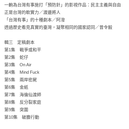
──博明（Matt Pottinger），前美國副國家安全顧問、《沸騰的
一齣為台灣有事施打「預防針」的影視作品：民主主義與自由
護城河：保衛台灣的緊迫行動》編者

正是台灣的軟實力／渡邊將人

「台灣有事」的十種劇本／阿潑

《零日攻擊》原創劇本書
透過歷史看見真實的臺灣，凝聚相同的國家認同／曾令毅

王　師｜牽猴子共同創辦人

王小棣｜導演

輯三　定稿劇本

矢板明夫｜印太戰略智庫執行長

第1集　戰爭或和平

朱福銘｜黑熊學院執行長

第2集　蛇仔

朱詩倩｜金鐘導演

第3集　On Air

汪　浩｜國際政經專家

第4集　Mind Fuck

林穎佑｜淡江大學國際事務與戰略研究所副教授

第5集　兩岸密屍

張茵惠｜SAVOIR影樂書年代誌總編輯

第6集　金紙

黃兆年｜國立政治大學國家發展研究所副教授兼所長

第7集　海倫仙渡師

劉玉皙｜世新大學傳播管理學系專任副教授

第8集　反分裂家庭

劉　文｜中央研究院民族學研究所副研究員

第9集　突圍

盧建彰｜詩人、導演

第10集　破膽行動
