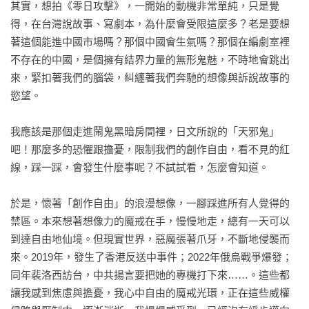
其實，想拍《零日攻擊》，一開始的動機非常單純，只是覺
得，在台灣說故事、寫劇本，為什麼會受限這麼多？老是要想
著這個能進中國市場嗎？那個中國會生氣嗎？那個在編劇室裡
不存在的中國，是個擁有結界力量的無形鬼魅，不時地會跳出
來，緊扣著我們的腦袋，糾纏著我們奔馳的想像與訴說故事的
慾望。

我應該是那個走進鬧鬼黑暗房間裡，日文所說的「天邪鬼」
吧！那麼多的恐懼跟擔憂，限制我們的創作自由，看不見的紅
線，踩一踩，會發生什麼事呢？不試試看，怎麼會知道。

於是，懷著「創作自由」的浪漫想像，一腳踩進所有人覺得的
禁區。本來想著想像力的魔戒在手，慢慢地走，總有一天可以
到達自由地仙境。但現實世界，惡魔張著爪牙，不斷地侵襲而
來。2019年，發生了香港反送中事件；2022年俄烏戰爭爆發；
同年裴洛西訪台，中共揚言要把她的專機打下來……。這些都
讓我感到焦慮與擔憂，我心中自由的魔戒光環，正在這些威權