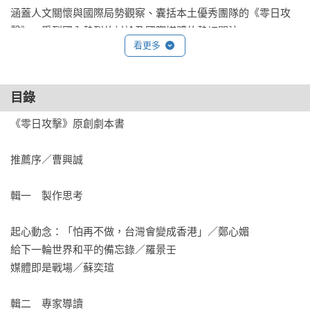
涵蓋人文關懷與國際局勢觀察、囊括本土優秀團隊的《零日攻
擊》，受到國內熱烈的討論及國際媒體的熱切關注。

看更多
「戰爭早已經開始了」，既是《零日攻擊》的台詞，也是創作
核心。《零日攻擊》原創劇本書收錄製作思考、專家導讀和十
目錄
集定稿劇本，在台海局勢緊張、全球高度關注台灣的狀況下，
極具參考價值。

《零日攻擊》原創劇本書

《零日攻擊》改編小說收錄四篇中篇小說，由四位新生代作家
推薦序／曹興誠

各自改編《零日攻擊》的故事重新創作，展現非凡的創作力。

輯一　製作思考

「《零日攻擊》是一段引人入勝的旅程，帶你探索中國共產黨
如何利用人們的恐懼和欲望來發動認知戰。中共在認知戰上越
起心動念：「怕再不做，台灣會變成香港」／鄭心媚

成功，台灣保持民主與自由的可能性就越低。陽光是最好的消
給下一輪世界和平的備忘錄／羅景壬

毒劑，《零日攻擊》的製作團隊和演員們將一道強烈的光束投
媒體即是戰場／蘇奕瑄

射到北京在台灣及其他地方所進行的隱密、犯罪與腐化的活動
上。」

輯二　專家導讀
