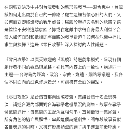
在兩強對決及中共對台灣發動的新形態戰爭──混合戰中，台灣
該如何走出屬於自己的一條路？處在這裡各懷心計的人們，又
如何面對即將爆發的戰爭威脅；屈服於壓迫與名利的誘惑？還
是惶惶不安地逃離家園？抑或在危難中求得自身最大利益？台
灣人如何面對和抵擋即將面臨的戰爭脅迫？如何在危機中掙扎
求生與抉擇？這是《零日攻擊》深入探討的人性議題。

《零日攻擊》以廣受歡迎的《黑鏡》詩選劇集模式，呈現各個
創作者不同的觀點與風格，卻具有內容上的一致性，講述同一
主題──台灣島內經濟、政治、宗教、媒體、網路等議題，及各
個不同面向的紅色滲透景況，可謂擁有全面的觀點。

《零日攻擊》是台灣首部向國際發聲，集結台灣十名金獎導
演，講述台灣內部面對台海戰爭危機景況的劇集。故事在戰爭
倒數間進行，每集間的主配角互相勾串，直到最後一集尾聲，
所有角色的逃亡與醒悟，串起這個詩選劇集，讓每段故事看似
各自表述的同時，又擁有影集類型的鉤子與串連並前後呼應。