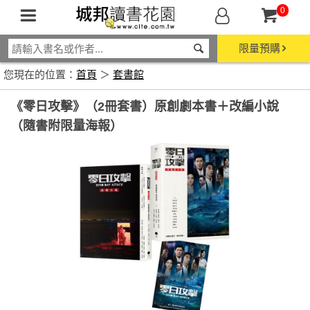
0
限量預購
您現在的位置：
首頁
＞
套書館
《零日攻擊》（2冊套書）原創劇本書＋改編小說
（隨書附限量海報）