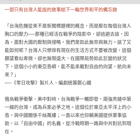
一部只有台灣人能說的故事給下一輪世界和平的備忘錄
「台海危機從來不是新聞標題裡的概念，而是壓在每個台灣人
胸口的壓力──那種已經活在戰爭的陰影中，卻逃避去談，因
為，面對大國的壓制與侵略，我們是如此無奈與無力。談了又
能如何呢？台灣人只想保有現在的生活方式不要被改變，這個
願望看似卑微，卻也無限遠大，在國際局勢如此巨變的狀況
下，這個小小的東亞島嶼，能不能承載對自由的向望，航向未
來？」

──《零日攻擊》製片人、編劇統籌鄭心媚

俄烏戰爭衝擊、美中對峙，台海戰爭一觸即發，兩強夾縫中第
一線的台灣，成為兵家必爭之地。這個位於東亞太平洋上的小
島，與中國關係千絲萬縷；一直以來也仰賴美國提供軍事協
助，以「自由中國」的名義，從冷戰時期一路與中共對抗到現
在。
