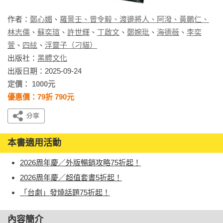
作者：
鄭心媚
、
羅景壬、曾令毅、渡邊將人、阿潑、黃鵬仁、
林志儒
、
蘇奕瑄
、
許世輝
、
丁啟文
、
鄭婉玭
、
海德薇
、
李奕
萱
、
四絃
、
浮靈子（刁貓）
出版社：
黑體文化
出版日期：2025-09-24
定價： 1000元
優惠價：79折 790元
本書適用活動
2026周年慶／外版暢銷攻略75折起！
2026周年慶／超值套書5折起！
「台劇」發燒話題75折起！
內容簡介