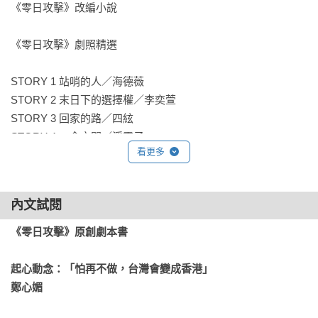
《零日攻擊》改編小說
《零日攻擊》改編小說

朱宥勳｜作家

伊格言｜作家

《零日攻擊》劇照精選

陳翠蓮｜臺灣大學歷史學系教授

尉遲秀｜台灣法語譯者協會理事長

STORY 1 站哨的人／海德薇

劉梓潔｜作家、編劇
STORY 2 末日下的選擇權／李奕萱

STORY 3 回家的路／四絃

STORY 4 一念之間／浮靈子
看更多
內文試閱
《零日攻擊》原創劇本書
起心動念：「怕再不做，台灣會變成香港」

鄭心媚