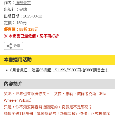
作者：
服部未定
出版社：
尖端
出版日期：2025-09-12
定價： 150元
優惠價：85折 128元
※ 本商品已最低價，恕不再打折
本書適用活動
8月會員日：漫畫85折起；$1199折$200再抽$888購書金！
內容簡介
笑吧，世界也會跟著你笑。—艾拉．惠勒．威爾考克斯（Ella 
Wheeler Wilcox）

只是，你不知道笑容背後隱藏的，究竟是不是邪惡？

銷售突破115萬冊！驚悚懸疑的「新興宗教」傑作，正式揭開序