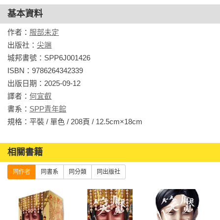
基本資料
作者：
服部未定
出版社：
尖端
城邦書號：SPP6J001426

ISBN：9786264342339

出版日期：2025-09-12

譯者：
何宜叡
書系：
SPP青年館
規格：平裝 / 單色 / 208頁 / 12.5cm×18cm                
相關書籍
同作者
同書系
同分類
同出版社