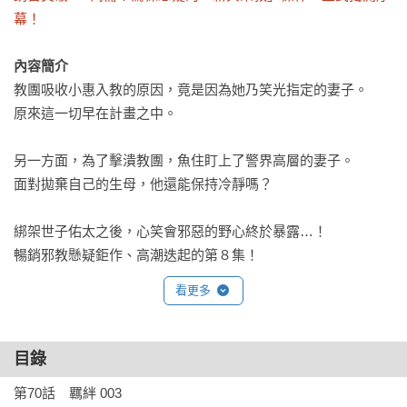
幕！　
內容簡介
教團吸收小惠入教的原因，竟是因為她乃笑光指定的妻子。

原來這一切早在計畫之中。

另一方面，為了擊潰教團，魚住盯上了警界高層的妻子。

面對拋棄自己的生母，他還能保持冷靜嗎？

綁架世子佑太之後，心笑會邪惡的野心終於暴露…！

暢銷邪教懸疑鉅作、高潮迭起的第８集！
看更多
目錄
第70話　羈絆 003
