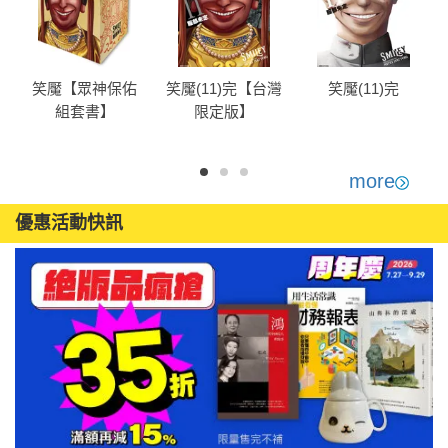
笑魘【眾神保佑
笑魘(11)完【台灣
笑魘(11)完
組套書】
限定版】
more
優惠活動快訊