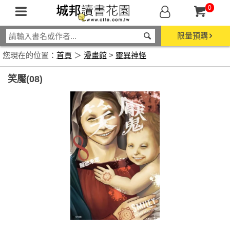
0
限量預購
您現在的位置：
首頁
＞
漫畫館
>
靈異神怪
笑魘(08)