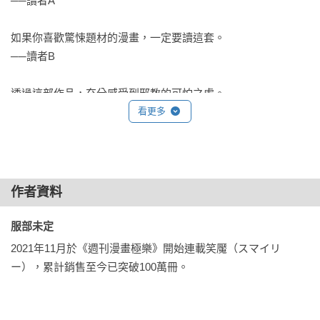
──讀者A

如果你喜歡驚悚題材的漫畫，一定要讀這套。

──讀者B

透過這部作品，充分感受到邪教的可怕之處。

──讀者C

看更多
漫畫中充滿解謎的要素，讀起來很過癮，也很可怕。

──讀者D

作者資料
「毛骨悚然」就是對這部作品最大的讚美。

──讀者E
服部未定 
2021年11月於《週刊漫畫極樂》開始連載笑魘（スマイリ
ー），累計銷售至今已突破100萬冊。