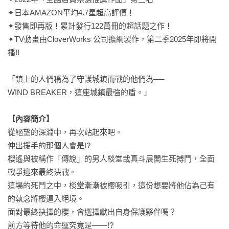
✦日本AMAZON平均4.7星超高評價！

✦發售即再版！累計發行122萬冊的超話題之作！

✦TV動畫由CloverWorks 公司擔綱製作，第二季2025年即將開
播!!

「鎮上的人們稱為了守護城鎮而戰的他們為──

WIND BREAKER，這座城鎮最強的盾。」

【內容簡介】
從絕望的深淵中，再次站起來吧。

伸出援手的那個人會是!?

櫻遙與被稱作「傳說」的男人棪堂哉真斗展開生死搏鬥，全面
戰爭迎來最終決戰。

這場的死鬥之中，棪堂漸漸被櫻吸引，這份想要將他佔為己有
的執念將櫻逼入絕境。

面對最終抉擇的櫻，會選擇獻出自身保護夥伴嗎？

前方等待他的命運究竟是——!?