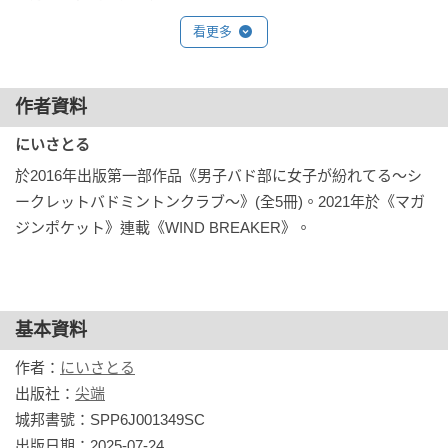
看更多
作者資料
にいさとる
於2016年出版第一部作品《男子バド部に女子が紛れてる〜シ
ークレットバドミントンクラブ〜》(全5冊)。2021年於《マガ
ジンポケット》連載《WIND BREAKER》。
基本資料
作者：
にいさとる
出版社：
尖端
城邦書號：SPP6J001349SC

出版日期：2025-07-24
