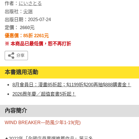
作者：
にいさとる
出版社：
尖端
出版日期：2025-07-24
定價： 2660元
優惠價：85折 2261元
※ 本商品已最低價，恕不再打折
本書適用活動
8月會員日：漫畫85折起；$1199折$200再抽$888購書金！
2026周年慶／超值套書5折起！
內容簡介
WIND BREAKER—防風少年1-19(完)
✦2022年「全國店員票選推薦作品」第三名
