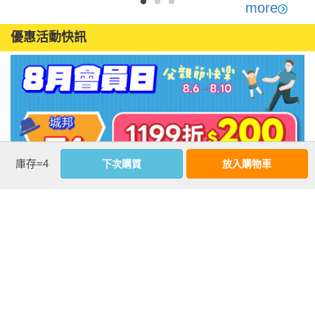
more
優惠活動快訊
庫存=4
下次購買
放入購物車
注意事項
若有任何購書問題，請參考
FAQ
花園快訊
︱
FAQ
︱
大量團購
︱
隱私權政策
︱
防詐騙提醒
客服信箱
︱客服專線：(02) 2500-7718