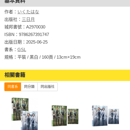
基本資料
作者：
いくたはな
出版社：
三日月
城邦書號：A2970030

ISBN：9786267391747

出版日期：2025-06-25

書系：
GSL
規格：平裝 / 黑白 / 160頁 / 13cm×19cm                
相關書籍
同書系
同分類
同出版社