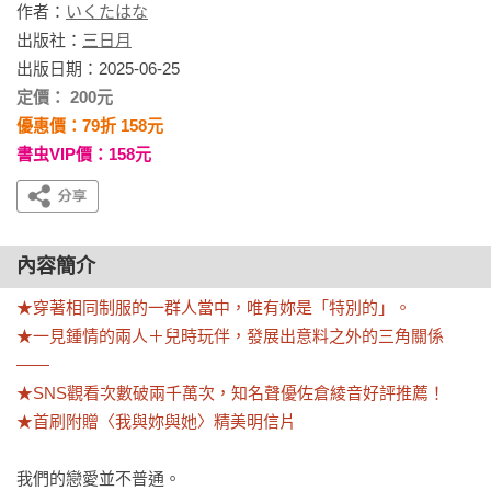
作者：
いくたはな
出版社：
三日月
出版日期：2025-06-25
定價： 200元
優惠價：79折 158元
書虫VIP價：158元
內容簡介
★穿著相同制服的一群人當中，唯有妳是「特別的」。

★一見鍾情的兩人＋兒時玩伴，發展出意料之外的三角關係
——

★SNS觀看次數破兩千萬次，知名聲優佐倉綾音好評推薦！

★首刷附贈〈我與妳與她〉精美明信片
我們的戀愛並不普通。
