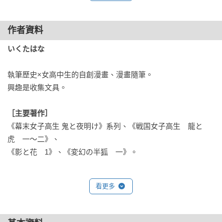
作者資料
いくたはな
執筆歷史×女高中生的自創漫畫、漫畫隨筆。

興趣是收集文具。

［主要著作］
《幕末女子高生 鬼と夜明け》系列、《戦国女子高生　龍と
虎　一～二》、

《影と花　1》、《変幻の半狐　一》。
看更多