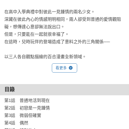
在高中入學典禮中對彼此一見鍾情的兩名少女。

深藏在彼此內心的情感明明相同，兩人卻受到普通的愛情觀阻
礙，想傳達心意卻無法說出口。

但是，只要能在一起就很幸福了。

在這時，兒時玩伴的登場造成了意料之外的三角關係──

以三人各自觀點描繪的百合漫畫全新領域。
看更多
目錄
第1話　普通地活到現在　

第2話　初戀是一見鍾情　

第3話　微弱但確實　

第4話　偶然　
