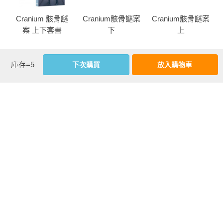
定
Cranium 骸骨謎
Cranium骸骨謎案
Cranium骸骨謎案
案 上下套書
下
上
庫存=5
more
下次購買
放入購物車
優惠活動快訊
注意事項