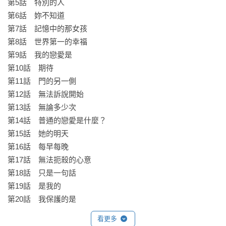
第5話　特別的人　

第6話　妳不知道　

第7話　記憶中的那女孩　

第8話　世界第一的幸福　

第9話　我的戀愛是　

第10話　期待　

第11話　門的另一側　

第12話　無法訴說開始　

第13話　無論多少次　

第14話　普通的戀愛是什麼？　

第15話　她的明天　

第16話　每早每晚　

第17話　無法扼殺的心意　

第18話　只是一句話　

第19話　是我的　

第20話　我保護的是　
看更多