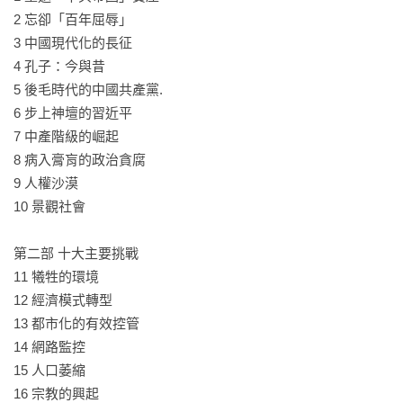
2 忘卻「百年屈辱」

3 中國現代化的長征 

4 孔子：今與昔 

5 後毛時代的中國共產黨. 

6 步上神壇的習近平 

7 中產階級的崛起 

8 病入膏肓的政治貪腐 

9 人權沙漠 

10 景觀社會 

第二部 十大主要挑戰 

11 犧牲的環境 

12 經濟模式轉型 

13 都市化的有效控管 

14 網路監控 

15 人口萎縮 

16 宗教的興起 
