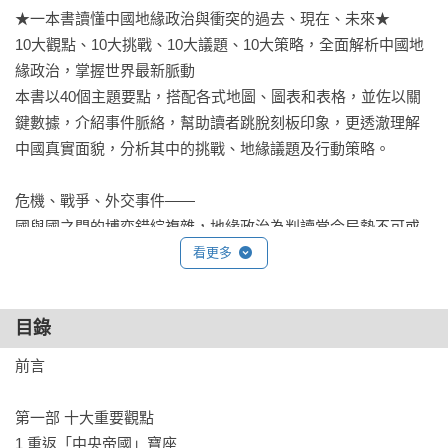
★一本書讀懂中國地緣政治與衝突的過去、現在、未來★

10大觀點、10大挑戰、10大議題、10大策略，全面解析中國地
緣政治，掌握世界最新脈動

本書以40個主題要點，搭配各式地圖、圖表和表格，並佐以關
鍵數據，介紹事件脈絡，幫助讀者跳脫刻板印象，更透澈理解
中國真實面貌，分析其中的挑戰、地緣議題及行動策略。

危機、戰爭、外交事件——

國與國之間的博弈錯綜複雜，地緣政治為判讀當今局勢不可或
缺的關鍵學科，是每一位世界公民不可不讀的求生手冊！

看更多
★專業推薦★

目錄
美國聖湯瑪斯大學國際研究講座教授兼系主任   葉耀元

閱讀人社群主編   鄭俊德

前言 

（依姓名筆劃排列）
第一部 十大重要觀點 

1 重返「中央帝國」寶座 
