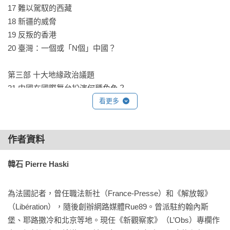
17 難以駕馭的西藏 

18 新疆的威脅 

19 反叛的香港 

20 臺灣：一個或「N個」中國？ 

第三部 十大地緣政治議題 

21 中國在國際舞台扮演何種角色？

22 中美關係：二十一世紀的核心議題

看更多
23 南海對峙衝突

24 印度—「另一個」亞洲強權

作者資料
25 中國在非洲的政經布局

26 中俄撲朔迷離的「愛恨情仇」

韓石 Pierre Haski
27 中亞腹地

28 中國與歐洲的關係為何？

為法國記者，曾任職法新社（France-Presse）和《解放報》
29 對原物料的狂熱

（Libération），隨後創辦網路媒體Rue89。曾派駐約翰內斯
30 征服極地的目標

堡、耶路撒冷和北京等地。現任《新觀察家》（L’Obs）專欄作