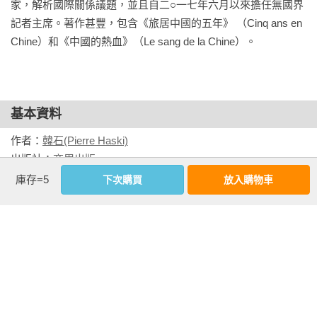
家，解析國際關係議題，並且自二○一七年六月以來擔任無國界
第四部 十大行動策略 

記者主席。著作甚豐，包含《旅居中國的五年》 （Cinq ans en 
31 「北京共識」

Chine）和《中國的熱血》（Le sang de la Chine）。
32 一帶一路 

33 中國軍事實力為何？ 

34 中國蓄勢待發迎接網路攻防戰

35 太空：中國的嶄新邊疆 

基本資料
36 中國跨國公司的風雲時代 

37 從軟實力至銳實力

作者：
韓石(Pierre Haski)
38 媒體資訊戰 

出版社：
商周出版
39 廣大華僑華人優勢 

城邦書號：BH2051

庫存=5
下次購買
放入購物車
40 振興民族的企圖

ISBN：9786263905344

出版日期：2025-06-10

註釋 

譯者：
姜盈謙
參考書目 

書系：
生活視野系列
資訊圖表來源
規格：膠裝 / 雙色 / 192頁 / 21cm×14.8cm                
相關書籍