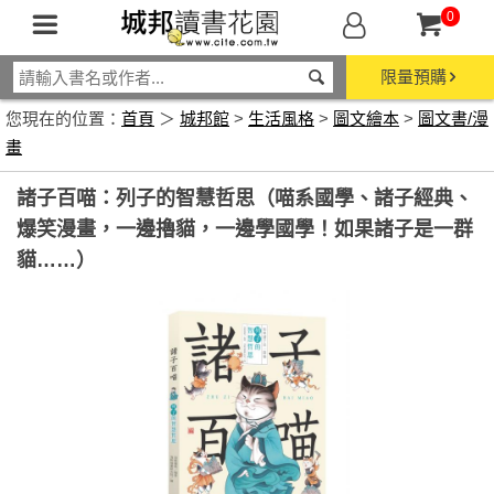
0
限量預購
您現在的位置：
首頁
＞
城邦館
>
生活風格
>
圖文繪本
>
圖文書/漫
畫
諸子百喵：列子的智慧哲思（喵系國學、諸子經典、
爆笑漫畫，一邊擼貓，一邊學國學！如果諸子是一群
貓……）