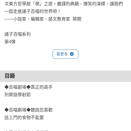
次東方哲學啟「萌」之旅。嚴謹的典籍、爆笑的演繹，讓我們
一起走進諸子百喵的世界吧！

——小說家、編輯家、語文教育家  葉開

諸子百喵系列

第4彈

列子的智慧哲思

看更多
本書以經典典籍《列子》中的相關記載為藍本，

以亦莊亦諧的風格演繹大家耳熟能詳

目錄
《愚公移山》、《夸父追日》、《杞人憂天》等等的故事，

◆百喵劇場◆真正的高手

更凸顯《列子》充滿寓意 、鮮明的敘事風格，

列禦寇學射箭    

一則則看似荒誕的故事情節，對應現實，都是生活的寫照啊。

◆百喵劇場◆聽說您喜歡

【本系列書特色】

送上門的食物不能要    

1.圍繞社會熱點和重點展開選題。中國傳統文化和古典典籍的學
習，一直是整個社會關注的重點和熱點。不論是教育、思維傳