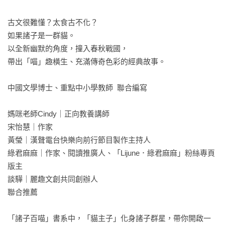
古文很難懂？太食古不化？

如果諸子是一群貓。

以全新幽默的角度，撞入春秋戰國，

帶出「喵」趣橫生、充滿傳奇色彩的經典故事。

中國文學博士、重點中小學教師  聯合編寫

媽咪老師Cindy｜正向教養講師

宋怡慧｜作家

黃瑩｜漢聲電台快樂向前行節目製作主持人

綠君麻麻｜作家、閱讀推廣人、「Lijune．綠君麻麻」粉絲專頁
版主

談驊｜麗趣文創共同創辦人

聯合推薦

「諸子百喵」書系中，「貓主子」化身諸子群星，帶你開啟一