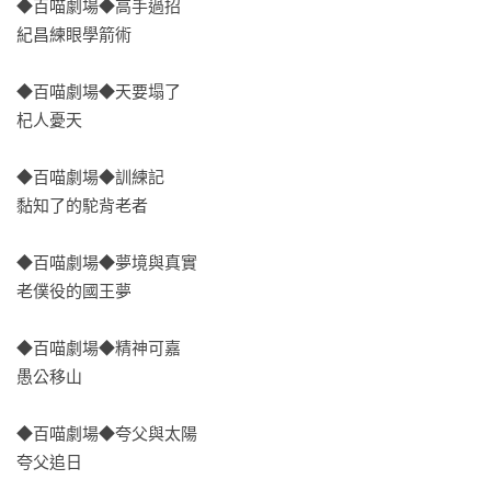
◆百喵劇場◆高手過招

承，都足以顯示出這一類選題的重要性與必要性。而且以現代
紀昌練眼學箭術

觀點重新檢梘古人的哲學觀念，更激發我們更多思考面向。

◆百喵劇場◆天要塌了

2.降低入門的門檻，激發閱讀的興趣。學習經典典籍首先遇到的
杞人憂天

第一個難題就是文言文。現代漢語和文言文之間的隔閡，讓大
多數人對產生畏難和抗拒的情緒。無痛學習就是這套書的目
◆百喵劇場◆訓練記

的。

黏知了的駝背老者

3.採用讀者喜聞樂見的形式來滿足讀者需求。以輕鬆詼諧的方式
◆百喵劇場◆夢境與真實

解讀傳統，幫助零基礎或低學齡段讀者快速了解傳統，對傳統
老僕役的國王夢

產生興趣，進而願意走進中國哲學家的知識裡，並用詼諧有趣
的漫畫解讀文化或歷史，更生活化的解讀經典。

◆百喵劇場◆精神可嘉

愚公移山

4.貓咪形象激發孩子的閱讀熱情。「諸子百喵」採用萌系貓咪的
形象來塑造年代久遠的諸子百家，用輕鬆詼諧的情節帶領我們
◆百喵劇場◆夸父與太陽

重新認識經典故事。笑中滿滿都是知識點，歡樂中處處都有人
夸父追日

生哲學。用笑聲拉近我們和歷史、和典籍的距離，帶領我們盡