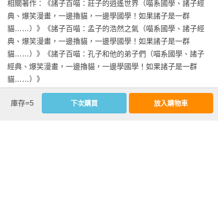
相關著作：《諸子百喵：莊子的逍遙世界（喵系國學、諸子經
典、爆笑漫畫，一邊擼貓，一邊學國學！如果諸子是一群
◆百喵劇場◆消失的斧子

《列子》又名《沖虛經》，是中國先秦思想文化史上的重要典
貓……）》《諸子百喵：孟子的浩然之氣（喵系國學、諸子經
疑鄰盜斧

籍。書中內容涉及哲學、神話、音樂、軍事、文化、世態人情
典、爆笑漫畫，一邊擼貓，一邊學國學！如果諸子是一群
等多個方面，既有史料價值，也是先秦散文的代表作之一。它
貓……）》《諸子百喵：孔子和他的弟子們（喵系國學、諸子
◆百喵劇場◆「金」迷心竅    

是列子、列子弟子以及其後學所著。

經典、爆笑漫畫，一邊擼貓，一邊學國學！如果諸子是一群
我的眼裡只有金子
貓……）》
從思想內容和語言使用上看，我們現在看到的《列子》可能是
後人根據古代資料編著的。全書共載民間故事寓言、神話傳說
庫存=5
下次購買
放入購物車
等 134 則，是東晉人張湛所輯錄增補的，題材廣泛，有些頗富
看更多
教育意義。

基本資料
《列子》的種種名言及寓言故事裡，都體現了道家對精神自由
的神往，即任何事物都不一定是完美的，包括天地及聖人。
作者：
海豚傳媒
《列子》的視野宏闊、議論精當、文筆雋秀、凝練。
出版社：
布克文化
城邦書號：1BV947

ISBN：9786267672310
