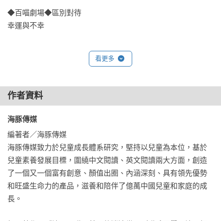
覽名家丰采。

◆百喵劇場◆區別對待

幸運與不幸

5.多版塊設計，將趣味與經典融為一體。爆笑的手繪漫畫「百喵
劇場」和正文插圖，一邊展示諸子百家的花式賣萌和吐槽，讓
◆百喵劇場◆神醫遇到了難題

諸子形像生動立體、親切可愛。「喵夫子說」補充大語文知
看更多
扁鵲的換心手術

識，拓展視野，激發興趣。「諸子喵什麼」展現相關古文原
文、注音、註釋和譯文，讓古文不再可怕。

◆百喵劇場◆最後一招

作者資料
唱歌的皮毛和精髓

【關於列子】

列子，姓列，名禦寇，戰國前期鄭國人。錢穆在《先秦諸子年
海豚傳媒 
◆百喵劇場◆大師餘音

譜》中認為，列子的生卒年應當是西元前 450 年至西元前 375 
編著者／海豚傳媒

繞梁三日的歌聲

年。他是介於老子與莊子之間道家學派承前啟後的重要人物。

海豚傳媒致力於兒童成長體系研究，堅持以兒童為本位，基於
兒童素養發展目標，圍繞中文閱讀、英文閱讀兩大方面，創造
◆百喵劇場◆「學渣」「學霸」

列子一生安貧樂道，不求名利，隱居鄭國四十年清靜修道，所
了一個又一個富有創意、顏值出圈、內涵深刻、具有領先優勢
伯樂和千里馬

以現存史料中沒有任何關於他的專門記載和介紹。列子潛心著
和旺盛生命力的產品，滋養和陪伴了億萬中國兒童和家庭的成
述 20 篇，主張清靜無為，創立了先秦哲學貴虛學派（列子
長。

◆百喵劇場◆萬萬沒想到    

學），對後世哲學、美學、文學、科技、養生、樂曲、宗教影
歧路亡羊

響非常深遠，後被尊奉為「沖虛真人」。
