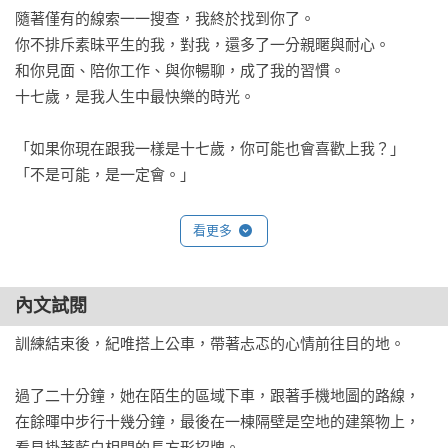
隨著僅有的線索一一搜查，我終於找到你了。

你不排斥素昧平生的我，對我，還多了一分親暱與耐心。

和你見面、陪你工作、與你暢聊，成了我的習慣。

十七歲，是我人生中最快樂的時光。

「如果你現在跟我一樣是十七歲，你可能也會喜歡上我？」

「不是可能，是一定會。」

我發現，我再也離不開你，我好想知道更多關於你的事。

看更多
看到你不經意展露的孤寂黯淡，我才知道，那些被你藏得好深
的過去，我很在乎。

內文試閱
我想，我大概是喜歡上你了，能不能讓我陪在你身邊……

大哥，可以嗎？
訓練結束後，紀唯搭上公車，帶著忐忑的心情前往目的地。

過了二十分鐘，她在陌生的區域下車，跟著手機地圖的路線，
在餘暉中步行十幾分鐘，最後在一棟隔壁是空地的建築物上，
看見掛著藍白相間的長方形招牌。
