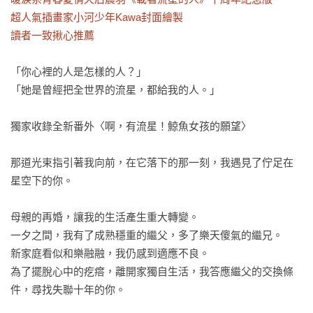
超人氣插畫家小河少年Kawa封面繪製

讀者一致揪心推薦
「你心裡的人是怎樣的人？」

「她是曾經把全世界的流星，都給我的人。」

獨家收錄全新番外〈啊，有流星！鯨魚女孩的願望〉

那道光束指引著我向前，在它落下的那一刻，我遇見了佇足在
星空下的你。

母親的再婚，讓我的生活產生重大轉變。

一夕之間，我有了成熟穩重的繼父，多了樂天傻氣的繼兄。

新家庭看似和樂融融，我仍感到適應不良。

為了擺脫心中的疙瘩，離開家獨自生活，我答應繼父的交換條
件，尋找失聯十年的你。
