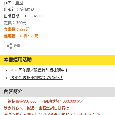
作者：
晨羽
出版社：
城邦原創
出版日期：2025-02-11
定價： 700元
套書價：525元
優惠價：75折 525元
本書適用活動
2026周年慶／限量特別版搶購中！
POPO 城邦原創暢銷 75 折起！
內容簡介
＼總銷量達350,000冊，網站點閱4,000,000次／

制霸博客來‧誠品‧金石堂銷售排行榜

暖淚系青春愛情天后晨羽《載著流星的人》十周年紀念版
