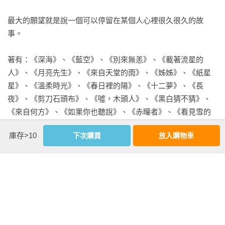
聞言，紀唯嚇得臉色發白，她萬萬沒想到那個鬍子男會跑去叫
人！

最大的願望就是說一個可以停留在某個人心裡很久很久的故
事。

鬍子男一喊完，店裡的員工全停下動作，同時望向門口的紀
唯，接著其中三人又將視線轉向另一邊，停在銀色汽車下的某
著有：《深海》、《藍空》、《別來無恙》、《載著流星的
一人身上。

人》、《月亮先生》、《來自天堂的雨》、《姊姊》、《紙星
星》、《溫柔時光》、《春日裡的陽》、《十二夢》、《長
紀唯還不曉得怎麼辦，那個人就已離開車底，困惑地看過來，
夜》、《剪刀石頭布》、《噓，木頭人》、《黑白猜不猜》、
然後脫下手上的工作手套，朝她走近。

《來自何方》、《如果你也聽說》、《赤瞳者》、《看見雪的
日子》、《流沙》、《兄妹》等暢銷小說。

庫存>10
下次購買
放入購物車
紀唯背脊發涼，焦急地闔眼，思考著要怎麼跟對方解釋才不會
奇怪。還沒想出半個方案，她就感覺到那個人已經走到身邊。

個人專頁：www.popo.tw/users/peddys/books　

FB粉絲團：晨羽小小窩 www.facebook.com/peddymj

直接老實說認錯人就好，就這麼辦！鼓起勇氣睜開眼睛，紀唯
IG：chenyu253

直迎站在面前的人，目光卻就此定住，再也沒移開。

相關著作：《載著流星的人【紀念版】（上）》《載著流星的
「請問，妳找我嗎？」男子有禮的低沉嗓音，明顯神似某個
人【紀念版】（下）》《月亮先生【十年紀念版】》《月亮先