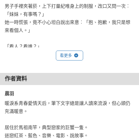
男子手裡夾著菸，上下打量紀唯身上的制服，改口又問一次︰
「妹妹，有事嗎？」

她一時慌張，竟不小心坦白說出來意︰「抱、抱歉，我只是想
來看個人。」

「看人？看誰？」

「呃，就是，一個叫方佑霆的人。」腦袋混亂的她，再次脫口
看更多
而出。

男人眉頭一挑，「妳是他什麼人？」

作者資料
「我是……」她支支吾吾，心中閃過千萬個思緒。

晨羽 
拜託，根本就還不確定這裡的方佑霆是不是她要找的人，萬一
搞錯了，豈不是超尷尬？

暖淚系青春愛情天后，筆下文字總是讓人讀來流淚，但心頭仍
充滿暖意。

見紀唯一臉失措，欲言又止，男人嘴角翹起，走進店裡高喊︰
「阿霆，出來一下，有女高中生說要找你！」

居住於馬祖南竿，典型戀家的巨蟹一隻。

迷戀紅茶、藍色、音樂、電影、說故事。
