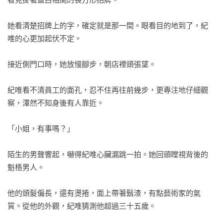
她看清楚招牌上的字，確定就是那一間。眼看目的地到了，紀
唯的心更加起伏不定。

接近側門口時，她放慢腳步，朝店裡頭張望。

紀唯看不清員工的面孔，忍不住再往前幾步，更專注地仔細觀
察，渾然不知身後有人靠近。

「小姐，有事嗎？」

陌生的男聲響起，嚇得紀唯心臟漏跳一拍。她回頭瞠視背後的
魁梧男人。

他的頭髮偏長，還有燙捲，面上帶著鬍渣，有點藝術家的氣
質。從他的外觀，紀唯猜測他超過三十五歲。
