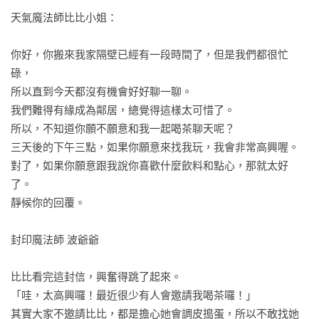
【樂讀456】系列介紹

天氣魔法師比比小姐：

【樂讀456系列】是第一套帶領孩子衝破「閱讀之壁」的最佳讀
物，提供美好的閱讀經驗，陪伴孩子在閱讀的路上一步步穩扎
你好，你搬來我家隔壁已經有一段時間了，但是我們都很忙
穩打，打通閱讀關節。

碌，

所以直到今天都沒有機會好好聊一聊。

系列以好看的故事、多元的題材為國小中高年級、國中讀者設
我們難得有緣成為鄰居，總覺得這樣太可惜了。

計的延伸讀本，二到六萬字中篇的長度，能提供孩子豐富、愉
所以，不知道你願不願意和我一起喝茶聊天呢？

快的閱讀經驗，同時顧及中年級孩子對故事的需求，鼓勵孩子
三天後的下午三點，如果你願意來找我玩，我會非常高興喔。

進階閱讀，從「拉近自己與文字的距離」，進階到「自書中探
對了，如果你願意跟我說你喜歡什麼飲料和點心，那就太好
求對自己內心及外界世界的瞭解」，並期待在書裡找到認同
了。

感。

靜候你的回覆。

故事選材從幽默趣味童話、偵探冒險故事，或是小大人的成長
封印魔法師 波爺爺

心事等等，藉由這些具有正向價值觀的故事打造一個無痛閱讀
的世界，讓孩子的閱讀興趣持續在高點，同時深耕閱讀實力。

比比看完這封信，興奮得跳了起來。

「哇，太高興囉！最近很少有人會邀請我喝茶囉！」

V【樂讀456系列】初階：兩萬到四萬字中篇故事，可按章節分
其實大家不邀請比比，都是擔心她會調皮搗蛋，所以不敢找她