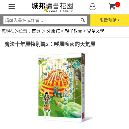
0
限量預購
您現在的位置：
首頁
＞
外版館
>
親子教養
>
兒童文學
魔法十年屋特別篇3：呼風喚雨的天氣屋