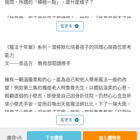
可以看到夜空中的星星。比比希望無論在什麼時候，只要抬頭
我問，所謂的「積極一點」，是什麼樣子？

——曾品方   教育部閱讀推手

就可以看到天空，能夠充分感受到開放的感覺實在太適合她
了。

「就是像一般正常的孩子那樣呀！」她說：「我真是受不了他
黃昏小路二丁目是魔法師的聚集地，魔法師運用各自擅長的魔
的消極懶散，而且還特別固執。」這位母親用盡各種教養策
看更多
法，開設了十年屋、改造屋、變色屋、天氣屋、封印屋、銀行
總之，比比看到藍天後，終於決定了今天要穿的衣服。

略，時常去聽教養方面的演講，也大量閱讀相關書籍，就是找
屋。或許你正因陰晴不定的天氣而苦惱；或許你也因不知如何
不到方法來改變自己的孩子。

拒絕不喜歡的蔬菜而傷神；或許你也如珂樂般因父母的偏心而
《魔法十年屋》系列，潛移默化培養孩子的同理心與換位思考
「好！今天就穿橘色和黑色的洋裝，搭配藍色和黃色圓點褲
痛苦……走一趟魔法街，「魔」力無邊的魔法師必能為你排難
能力

襪，再穿一雙閃亮亮的靴子，然後戴上平時常戴的狐耳朵髮
「看來，你已經盡力了！」我說：「如果是這樣，你可以試著
解憂。

文——曾品方    教育部閱讀推手

箍。右手戴橘色和黑色的戒指，左手戴藍色和黃色玻璃珠戒
接受，你的孩子就是這樣，就是和其他孩子不一樣嗎？」愛孩
——廖淑霞   私立再興小學研究教師

指，再披上變色魔法師為我染上哈蜜瓜汽水色的大衣。嗯，簡
子，不是拚命的把孩子塑造成自己心中理想的樣貌，而是接納
擁有一顆溫暖柔和的心，能為自己和他人帶來魔法一般的改
直完美極囉！」

他如其所是的樣子。

為了達成欲望，你願意拿什麼交換呢？廣嶋玲子以輕快的筆法
變！例如第三集的獨居老人柯魯魯先生，以體貼溫柔的心意，
書寫這個嚴肅的命題，諭示讀者：萬事萬物都有價，魔法不可
照顧虛弱的小壁虎，即使是自己因骨折住院，仍然心心念念祈
比比換好衣服後，戴上一串用很多大珠子串起的長項鍊，珠子
「好，我可以接納他，可是，別人不能……」她說：「如果親
能無中生有，若想驅除、封印、賣掉討厭之物，就會錯失生命
求小壁虎平安，從而召喚出天氣魔法師比比，下了一場大雨，
裡分別有雲、閃電、雨和燦爛的太陽，全都是比比蒐集來的天
戚朋友老是對我指指點點，又該怎麼辦？」

最珍貴的東西。所以，親愛的讀者，許願之前，可得好好想清
拯救了小壁虎，卻也毀了花園。然而，當柯魯魯看到「虹龍吐
氣。

楚：人生最重要的東西究竟是什麼啊！

氣而成的絶美彩虹」之時，所有的煩惱一掃而空，因為損壞的
看更多
我問她，聽到別人的批評，有什麼感覺或想法？

——劉美瑤   臺東大學兒文所博士
庭院重修就好，而好朋友的平安和約定，才是世上最珍貴的禮
「看起來怎麼樣囉？」

「我覺得我是個失敗的母親！」她說。我進一步問：「你是
物，有了這份期待，讓柯魯魯充滿活力！

庫存=5
下次購買
放入購物車