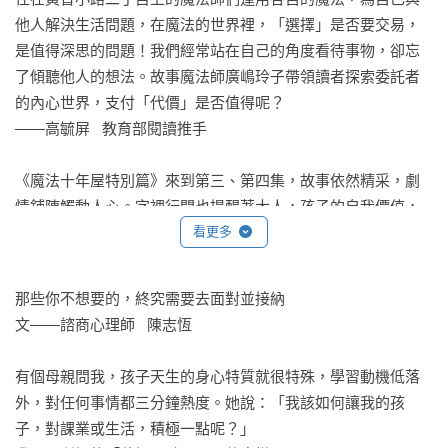
他人解決生活問題，在魔法的世界裡，「選擇」是否要交易，
當天早上，比比一起床就大叫著說：

是值得深思的問題！我們經常站在自己的角度看待事物，卻忘
「要去參加茶會囉！我要好好打扮一下！」

了傾聽他人的想法。故事魔法師廣嶋玲子帶領讀者探索委託者
的內心世界，支付「代價」是否值得呢？

比比最喜歡把自己打扮得漂漂亮亮，她有很多裝衣服的箱子。

——高毓屏   教育部閱讀推手

她打開所有箱子，把裡面的衣服、飾品全都拿了出來。

《魔法十年屋特別篇》來到第三、第四集，故事依然精采，劇
要穿這件嗎？還是試試那件？穿這件衣服搭配那個飾品不知道
情鋪陳觸動人心。字裡行間也提醒著大人，孩子的自我價值，
好不好看？她試了一套又一套衣服，遲遲無法做出決定。

來自於大人的接納；同時，也讓孩子知道，那些你曾逃避閃躲
看更多
的事物，終究得去面對，那會是你一生的課題。

這種時候，最好就是看天氣穿衣服。比比抬頭看向天花板。

——陳志恆   諮商心理師

那些你不想要的，終究需要去面對並接納

雖然她身處帳篷內，頭頂上卻是一片湛藍的天空，上頭連一朵
文——諮商心理師   陳志恆

雲也沒有。這種秋高氣爽的天氣風有點大，感覺會有點冷。比
這些表面讀起來充滿奇幻魔力的故事，真正的本質都是由主角
比可以清楚看到秋風中的狼群，開心的到處跑來跑去。

有個母親問我，孩子天生的身心特質就很特殊，學習動機低落
們的善心良意為出發點，秉持願意為對方著想的態度，進而傾
外，對任何事情都三分鐘熱度。她說：「我該如何讓我的孩
聽彼此的心聲，支持對方的夢想，相互信任、相互扶持之下，
這是比比帳篷內的魔法。她可以在帳篷裡看到下雨、下雪，也
子，對課業或生活，積極一點呢？」

最終讓大家都找到屬於自己的幸福。
