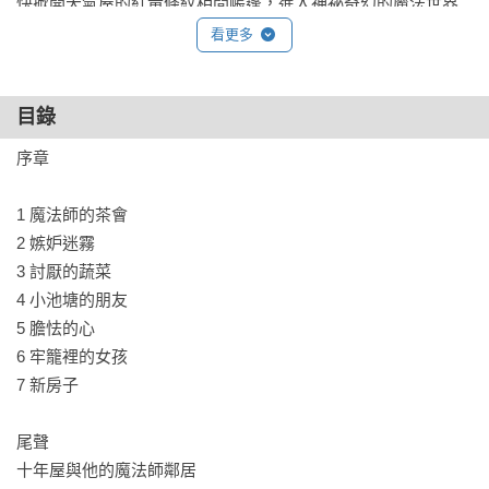
快掀開天氣屋的紅黃條紋相間帳篷，進入神祕奇幻的魔法世界
吧！

看更多
◎系列特色

目錄
特色1.神祕而奇幻的魔法商店：風靡日、韓、臺暢銷作者廣嶋玲
子筆下最神祕的魔法商店：走進這條不可思議的魔法街，看魔
序章

法師們大展身手，帶給孩子最豐富的想像世界。

1 魔法師的茶會

特色2.在短篇故事中培養同理心：透過六到七篇不同年段主角的
2 嫉妒迷霧

短篇故事，集結愛情、家人、感謝、接納與魔法師的日常，讓
3 討厭的蔬菜

孩子在培養閱讀樂趣的同時，也能建構同理心與換位思考能
4 小池塘的朋友

力。

5 膽怯的心

6 牢籠裡的女孩

特色3. 新鮮刺激的角色設定：每集都圍繞著一位魔法師主角，
7 新房子

設定豐富多變，透過不同魔法師的特色、能力和成長故事，滿
足孩子對魔法世界的好奇心。

尾聲

十年屋與他的魔法師鄰居   
◎本系列共10冊
