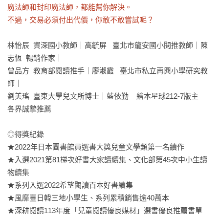
魔法師和封印魔法師，都能幫你解決。

不過，交易必須付出代價，你敢不敢嘗試呢？
林怡辰  資深國小教師｜高毓屏   臺北市龍安國小閱推教師｜陳
志恆  暢銷作家｜

曾品方  教育部閱讀推手｜廖淑霞   臺北市私立再興小學研究教
師｜

劉美瑤  臺東大學兒文所博士｜藍依勤    繪本星球212-7版主

各界誠摯推薦

◎得獎紀錄

★2022年日本圖書館員選書大獎兒童文學類第一名續作

★入選2021第81梯次好書大家讀續集、文化部第45次中小生讀
物續集

★系列入選2022希望閱讀百本好書續集

★風靡臺日韓三地小學生、系列累積銷售逾40萬本

★深耕閱讀113年度「兒童閱讀優良媒材」選書優良推薦書單
