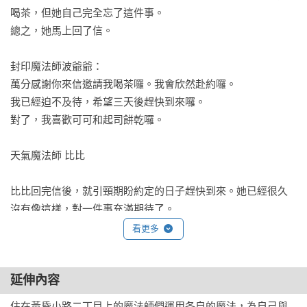
斷閱讀，培養孩子的閱讀續航力

喝茶，但她自己完全忘了這件事。

【樂讀456系列】進階：四萬到六萬字長篇故事，更細膩深刻的
總之，她馬上回了信。

情節，幫助孩子發展思辨力
封印魔法師波爺爺：

萬分感謝你來信邀請我喝茶囉。我會欣然赴約囉。

我已經迫不及待，希望三天後趕快到來囉。

對了，我喜歡可可和起司餅乾囉。

天氣魔法師 比比

比比回完信後，就引頸期盼約定的日子趕快到來。她已經很久
沒有像這樣，對一件事充滿期待了。

看更多
「好期待啊。喔，對了，既然是受邀去喝茶，如果不帶伴手禮
上門就太失禮囉。嗯，要帶什麼伴手禮呢？」

延伸內容
比比興奮的等了三天，終於等到舉辦茶會的日子。

住在黃昏小路二丁目上的魔法師們運用各自的魔法，為自己與