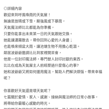
◎詳細內容

歡迎來到呼風喚雨的天氣屋！

無論是放晴或下雪，颳強風或下暴雨，

天氣魔法師比比都能為你準備，

只要你能拿出未來某一日的天氣跟她交換。

她能讓濃霧散去，帶你回到心愛的人身邊；

也能喚來傾盆大雨，讓池塘生物不用擔心乾涸。

鄰居波爺爺邀請比比到家裡開茶會，

他是一位封印魔法師，專門替人封印討厭的東西。

比比在成為天氣屋主人前經歷過什麼傷心的事?

她和波爺爺又將如何運用魔法，幫助人們解決煩惱，帶來幸福
呢？

你喜歡好天氣還是壞天氣呢？

七篇關於愛情、家人、感謝、接納與魔法師的日常小故事，

將帶給你最暖心感動的時光。
