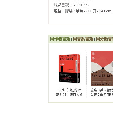
本書靈感源自一次與幼子同行的德
城邦書號：RE7015S

湧現，四年後寫成關懷人性的巨作
在《乘客》問世一個多月後，同樣
規格：膠裝 / 單色 / 800頁 / 14.8cm×21cm 
嘆，《長路》是新世紀美國第一部偉
《乘客》留下的餘白與詰問，也一
研究語言、科學，與人類意識的十
麥卡錫關注世界的動向與人類心智
回溯歷史也遠眺未來，堪稱記錄人
克納，又多了一絲海明威昂揚的陽
強大的作品之一，成就更勝《血色子
曾與湯瑪斯‧品瓊、唐‧德里羅、
同作者書籍
同書系書籍
同分類書
|
|
大小說家」。索爾‧貝婁曾讚美他的
▍精華摘句──從麥卡錫視角看生命
「哀慟是生命的要素。沒有哀慟的
二○一四年起麥卡錫於全球最大科
默一起打造原子彈的洛斯阿拉莫斯
永遠被尖樁釘在一個你再也無法找到
們共事研究，主力研究人類意識與
庫勒問題》。二○二二年秋季，《
「讓愛因斯坦困擾的不只量子骰子
心震驚文壇，至今已翻譯為十餘種
讀叔本華可是覺得自己的成長已經
八十九歲。

是這麼說的吧。」

長路（《紐約時
險路（美國當
相關著作：《乘客（乘客二部曲I）
「寬容只是個人職責。世間有集體
報》21世紀百大好
重要文學家叩
問人性顛峰之作‧10週年典藏版）
書‧動盪世代的必
性顛峰之作‧1
集體原諒。」

典藏版）》"
讀經典）
年典藏版）
「有任何遺言留給活著的人嗎？

有。別活。」
