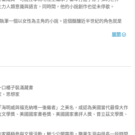
力人類意識與語言，同時間，他的小說創作也從未停歇。

一個落腳處，卻不斷有人追在他的身後。

直逃、一直逃，

在執筆一個以女性為主角的小說。這個醞釀近半世紀的角色就是
恩的起源。二部曲分為上冊《乘客》、下冊《海星聖母》，描述
展開
奧本海默「曼哈頓計畫」的父親鬼魂、

的一九七二年時空為先，《乘客》的一九八○年在後，閱讀順序
先《乘客》，再《海星聖母》，即能體感作者先以哥哥鮑比迷霧
子身影之後，過了十六年，麥卡錫交出人生最後創作，也是醞釀長
再看妹妹艾莉西亞遁逃至療養院，解答哥哥未說清楚的謎團，並
」。《乘客》與《海星聖母》二作互為表裡，集結麥卡錫畢生針對
娓娓道出對世界的清明理解與決絕的厭棄，彷彿觀賞著一座全景
潛在瘋狂的「神視角」洞察，鳥瞰文明一路至此人類壯闊的集體心
口櫃子裝滿藏書 

哲學與科學的睿智話語，將帶來創傷的原子彈看成文明的重要進
、思想家

直是麥卡錫本人躍然紙上。



「海明威與福克納唯一後繼者」之美名，咸認為美國當代最偉大作
念文學獎、美國國家書卷獎、美國國家書評人獎、普立茲文學獎、
繼者，一生傳奇，前半生流連於荒漠，隨身攜帶一只燈泡用來夜
而放棄人生。

哲人已遠去，其怪物級天才可說溢出了我們能度量的時間。作為
給世界的最後厚禮。
物理課程都令她乏味，

作家積極參與文壇活動，鮮少公開露面，職業生涯中很長一段時間