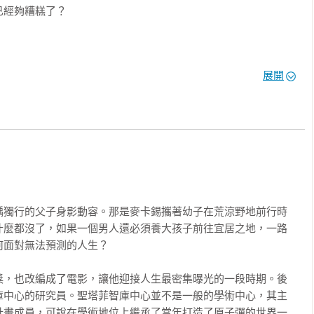
經夠糟糕了？



至此刻的重要解答

展開
正典》作者哈洛‧卜倫、《斷背山》作者安妮．普露盛讚，畢生致力
。歐普拉曾讚美他是美國當代最重要的一位作家，作家在小說中灌
起落」的全景式小說

心智無法自拔的墮落現象，交織科學與哲學思索，像二十一世紀的福
氣息，更遙遙呼應韋勒貝克對人類文明徹底失去信心的通透觀察

《出版者週刊》《書單》《洛杉磯時報》《科克斯書評》《君子》
踽獨行的父子身影動容。那是麥卡錫攜著幼子在荒涼野地前行時
什麼都沒了，如果一個男人還必須養大孩子前往宜居之地，一路
面對無法預測的人生？

此扭轉世界走向，

獎，也改編成了電影，讓他迎接人生最密集曝光的一段時期。後
生像逃犯一般自我放逐？

庫中心的研究員。聖塔菲智庫中心並不是一般的學術中心，其主
命尋找空難後遺失的黑盒子。

計畫成員，可說在學術地位上繼承了當年打造了原子彈的世界一
機密的嫌疑人。
