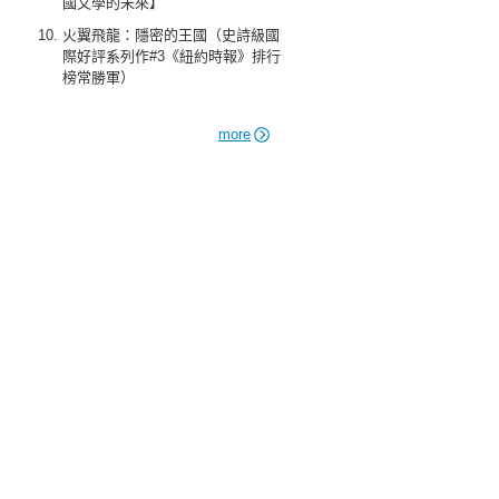
國文學的未來】
火翼飛龍：隱密的王國（史詩級國
際好評系列作#3《紐約時報》排行
榜常勝軍）
more