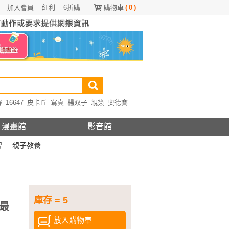
加入會員
紅利
6折購
購物車
(
0
)
野
16647
皮卡丘
寫真
楊双子
親簽
奧德賽
漫畫館
影音館
習
親子教養
庫存 = 5
最
放入購物車