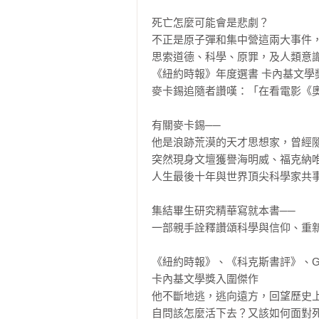
死亡怎麼可能會是悲劇？

不正是原子彈和集中營這兩大事件，
思索道德、科學、原罪，及人類意識
《紐約時報》年度選書 卡內基文學獎
麥卡錫追隨者讚嘆：「在看電影《奧
有關麥卡錫──

他是浪跡荒漠的天才思想家，曾經隨
突然現身文壇獲譽海明威、福克納唯
人生最後十年與世界頂尖科學家共事
集結畢生研究精華寫就本書──

一部親手詮釋讚頌科學與信仰、重新
《紐約時報》、《科克斯書評》、Goo
卡內基文學獎入圍傑作

他不斷地逃，逃向遠方，回望歷史上
自問該怎麼活下去？又該如何面對死