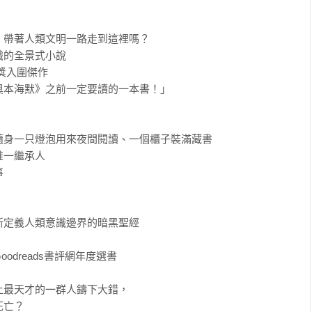
帶著人類文明一路走到這裡嗎？

的全景式小說

入圍傑作

本海默》之前一定要讀的一本書！」

身一只燈泡用來夜間閱讀、一個櫃子裝滿藏書

一繼承人



定義人類意識邊界的暗黑聖經

dreads書評網年度選書

最天才的一群人鑄下大錯，

亡？
