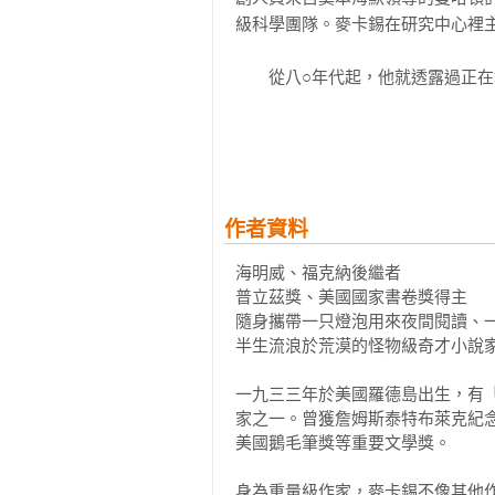
級科學團隊。麥卡錫在研究中心裡主
他開始收拾家當，告別一切，尋找下
現實追殺他、國家放逐他，他只好一
　　從八○年代起，他就透露過正
直到瀕臨死亡深淵的邊界……

「乘客二部曲」艾莉西亞‧威斯特
威斯特恩兄妹離奇的人生。

在逃亡的過程中，他發現多年前參與
歷史上最難解的暗殺謎團，

　　事件順序上則是《海星聖母》
都與他和妹妹的命運難以分割……

上，如能按照小說出版順序閱讀，
繼《長路》在新世界踽踽獨行的父
作者資料
般的行動和語言創造的小說迷宮，
達半世紀的畢生鉅獻「乘客二部曲
在艾莉西亞的諮商對話中看她如何
道德、科學、哲學，以及人類意識
海明威、福克納後繼者

式人類文明錦繡。

靈風景。

普立茲獎、美國國家書卷獎得主

隨身攜帶一只燈泡用來夜間閱讀、一
　　許多讀者認為，艾莉西亞通透
有關《海星聖母》──

半生流浪於荒漠的怪物級奇才小說家
展，聲稱人類的極限還沒有到來。簡
一個握有一切關鍵解答的天才少女，
一九三三年於美國羅德島出生，有
為什麼選擇遁隱於世？

家之一。曾獲詹姆斯泰特布萊克紀
　　他是人稱海明威、福克納的後
他們說我瘋狂，我卻是因為太過清醒
美國鵝毛筆獎等重要文學獎。

間閱讀、一口活動鐵櫃裝滿藏書。
活著，就是一場漫長的思辨。

最後的小說著作，這是麥卡錫贈送
她從小天資優異，博士等級的數學與
身為重量級作家，麥卡錫不像其他