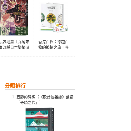
瓶裝地獄【丸尾末
香港百貨：穿越百
廣改編日本變格派
物的追憶之旅，尋
推理大師夢野久作
訪當下的香港製造
幻想奇作】
【回眸時光小書籤
兩款，隨機附贈】
分類排行
寂靜的緯線（《歐普拉雜誌》盛讚
「奇蹟之作」）