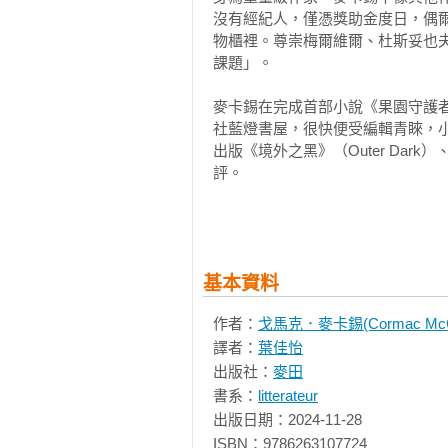
她的精神狀態無法被現有的任何測驗
沒有經紀人，僅憑獎助金度日，偶
她預見自己的命運，和全人類的命運
物櫃裡。尊崇梅爾維爾、杜斯妥也
課題」。

她是我們這個時代最天才的科學家，
也是一口斷定人生毫無意義的瘋狂之
麥卡錫在完成首部小說《果園守護者》（
她最清醒的選擇，就是在青春正盛之
社藍燈書屋，很快便受編輯青睞，
出版《境外之黑》（Outer Dark）、
拎著一只裝滿紙鈔的塑膠袋走進療養
評。

打算在此度過餘生。

一九八五年的《血色子午線》（Bloo
摯愛的哥哥已瀕臨腦死，心頭無所牽
開啟了麥卡錫往後以美國西部為創
院方為了接納這位自主入院療養的「
百大英文好書、一九九二年出版的「邊境三
只好派出諮商師與她晤談，試圖拼湊
基本資料
廣受大眾注意，將麥卡錫推向暢銷作
沒想到繼承了父親天才資質的女孩卻
作者：
戈馬克．麥卡錫(Cormac McCa
二○○五年發表的《險路》書名借
她說引爆戰爭的原子彈，就像火和語
譯者：
葉佳怡
安妮‧普露、劇作家山姆‧謝普皆
是人類文明史上最重要的三大發明之
像獎等全球重要影展，一共奪得七十
出版社：
麥田
又說現今的科學進展最大的障礙是人
書系：
litterateur
二○○六年，《長路》大受矚目，
在她決定放棄生命之際，回顧自己的
出版日期：2024-11-28

姆斯泰特布萊克紀念文學獎、普立
她最終的思考是自我迴圈的語言迷宮
ISBN：9786263107724
