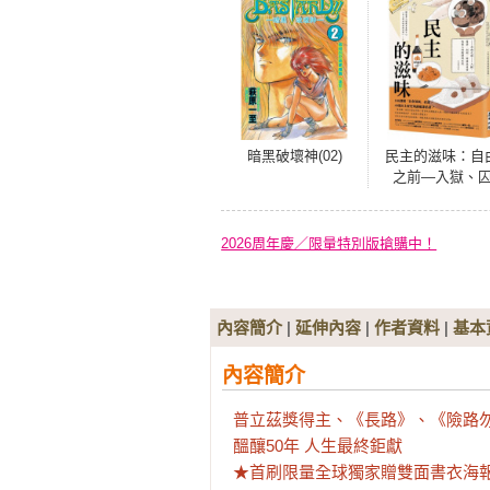
暗黑破壞神(02)
民主的滋味：自
之前—入獄、
禁、判刑，附著
日常味蕾上的衝
與反抗（全新增
2026周年慶／限量特別版搶購中！
版）
內容簡介
|
延伸內容
|
作者資料
|
基本
內容簡介
普立茲獎得主、《長路》、《險路勿
醞釀50年 人生最終鉅獻

★首刷限量全球獨家贈雙面書衣海報