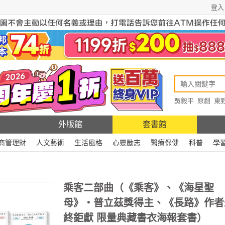
登入
吳毅平
原創
東
原創
Rewire
外版館
套書館
商管理財
人文藝術
生活風格
心靈勵志
醫療保健
科普
學
乘客二部曲（《乘客》、《海星聖
母》‧普立茲獎得主、《長路》作者
終鉅獻 限量典藏書衣海報套書）