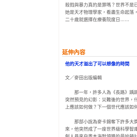
殺戮與暴力真的是罪嗎？世界不是已
她是天才物理學家，看盡生命起落，
二十歲就選擇在療養院度日……

一個謎樣的女孩 卻可能是文明進展
▍本書特色

1‧麥卡錫是曾獲歐普拉、《西方
延伸內容
科學與哲學研究的當代奇才小說家
注畢生思辨過程，可謂是「記錄人間
他的天才溢出了可以想像的時間
2‧麥卡錫關注世界的動向，人類
文／麥田出版編輯

克納，又多了一絲海明威昂揚的陽剛
3‧《紐約時報》《華盛頓郵報》
　　那一年，許多人為《長路》踽
《歐普拉日報》一致推薦

突然預見的幻影：災難後的世界，
上應該如何做？下一個世代應該如何
有關《乘客》──

他們的父親當年參與打造原子彈，從
　　那部小說為麥卡錫奪下許多大
繼承了天才資質的兄妹倆，為什麼一
來，他突然成了一座世界級科學智
男人在黑暗裡跳入海中墜機殘骸，奉
創人員來自奧本海默領導的曼哈頓
沒想到任務尚未達成，反而成了竊奪