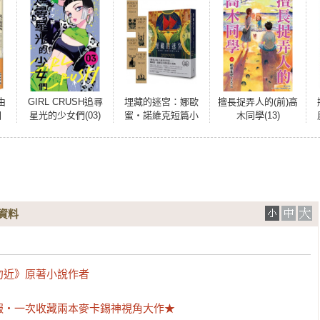
由
GIRL CRUSH追尋
埋藏的迷宮：娜歐
擅長捉弄人的(前)高
囚
星光的少女們(03)
蜜‧諾維克短篇小
木同學(13)
在
說集（《盤根之
撞
森》當代奇幻名家
訂
首部短篇精選，首
批限量隨書加贈精
華篇章插畫書籤）
資料
近》原著小說作者

‧一次收藏兩本麥卡錫神視角大作★ 