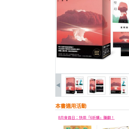
本書適用活動
8月會員日：快用「6折購」賺翻！