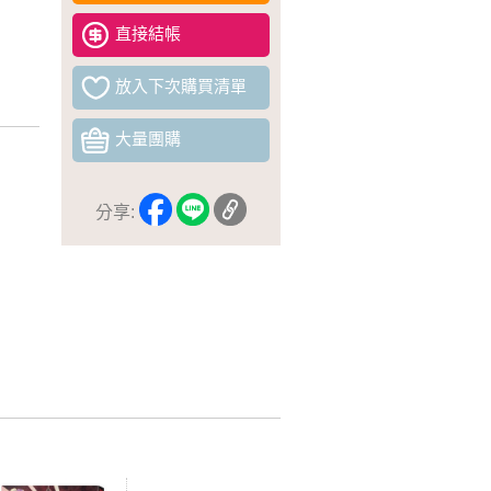
直接結帳
放入下次購買清單
大量團購
分享: