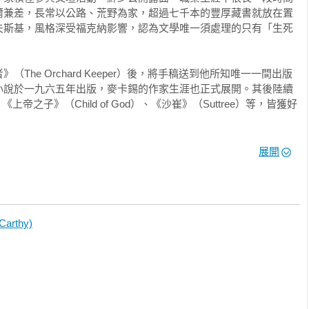
定義，

爾兼差，長常以公路、荒野為家，超過七千本的豐厚藏書就放在置
……

夫斯基，風格深受福克納影響，認為文學唯一須處理的只有「生死


人。

The Orchard Keeper）後，將手稿送到他所知唯一一間出版
際，

小說於一九六五年出版，麥卡錫的作家生涯也正式展開。其後陸續
《上帝之子》（Child of God）、《沙崔》（Suttree）等，皆獲好
院，

d Meridian）為麥卡錫創作生涯的轉捩點。此書受到高度評價，也
展開
掛，她在這個世上可說一無所有。

作背景的一系列作品，名列《時代》雜誌一九二五年至二○○五年間
病患」，

部曲」首卷《所有漂亮的馬》（All the Pretty Horses），
出一張病歷表，

家之林。生性低調的他也在此時首度接受媒體專訪。

有如一座無法辨識的黑洞。

rthy)
自愛爾蘭詩人葉慈的詩句，獲媒體與文壇普遍好評。《斷背山》作者
言一樣，

盛讚。二○○七年柯恩兄弟改編為電影《險路勿近》，席捲奧斯卡金
一；

六座獎項、一百零九項提名，被視為千禧年後最偉大電影之一。

類過度的「同理心」。

不僅獲數十家國際媒體及歐普拉讀書俱樂部選為年度好書，更囊括詹
一生也恍若反思整座燦爛的人類文明，

茲小說獎、美國鵝毛筆獎等獎項。在歐普拉的專訪中，麥卡錫自述
？還是揭開真相的救贖箴言？
