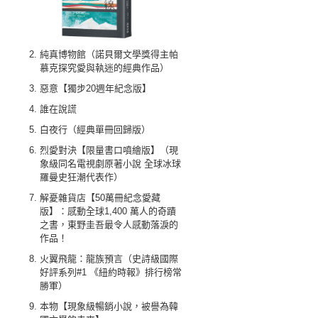
純真博物館（諾貝爾文學獎得主帕
慕克探究愛與執迷的經典作品）
惡意【獨步20週年紀念版】
誰在說謊
白夜行（經典單冊回歸版）
烈愛對決【限量書口噴繪版】（現
象級同名電視劇原著小說 全球冰球
羅曼史狂潮代表作）
解憂雜貨店【50萬冊紀念愛藏
版】：感動全球1,400 萬人的奇蹟
之書，東野圭吾最令人感動落淚的
作品！
火翼飛龍：龍族預言（史詩級國際
好評系列#1 《紐約時報》排行榜常
勝軍）
本物【現象級暢銷小說，被譽為韓