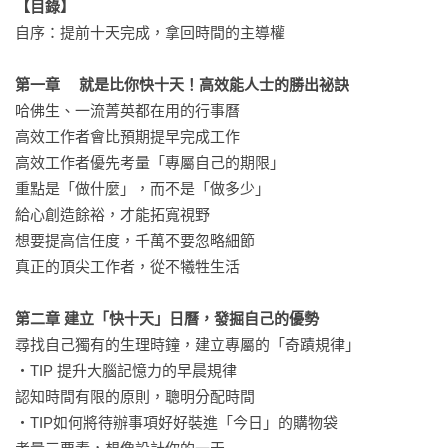
【目錄】
・就算是插隊的行程也該按照順序

自序：提前十天完成，拿回時間的主導權

・想要提高信任度，千萬不要忽略細節

・認真想做的計劃，請設定自己專屬的截止時間

第一章	就是比你快十天！高效能人士的勝出祕訣
……

哈佛生、一流菁英都在用的行事曆

高效工作者會比預期提早完成工作 

▌「提前十天完成」，讓生活、工作都變得輕鬆且從容，

高效工作者優先考量「專屬自己的期限」 

   不需要為了工作而犧牲生活品質！

重點是「做什麼」，而不是「做多少」 

「提前十天完成」的習慣會會你開啟一個全新的生活維度。如
給心創造餘裕，才能拓寬視野

果能將這些秘訣應用到自己的工作和日常生活中，就可以告別
想要提高信任度，千萬不要忽略細節 

總是被工作截止日期和時間追趕的匆忙狀態。僅僅應用「提前
真正的頂尖工作者，從不犧牲生活 

十天完成」的方式，就足以將你的工作習慣提升到一個新的層
次。

第二章 建立「快十天」日曆，發掘自己的優勢
尋找自己獨有的生理時鐘，建立專屬的「奇蹟規律」

如果你總是覺得被工作追趕，始終感到時間不足；如果你真心
・TIP 提升大腦記憶力的早晨規律 

製訂計畫，但實際上並沒有取得應有的成果；如果你有很多想
認知時間有限的原則，聰明分配時間 

做的事，但不知道從何處開始或如何開始；如果你想改掉總是
・TIP如何將待辦事項好好裝進「今日」的購物袋

拖延的習慣；如果你希望輕鬆地保持工作與生活的平衡，不妨