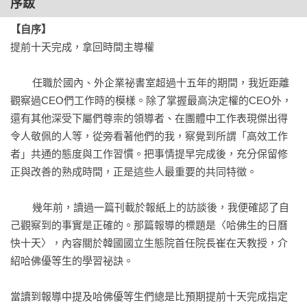
序跋
壓力有多大，身體都知道

生活。即使是像我一樣的自由工作者，也從中學到不少提升效
【自序】
讓生活變得從容的習慣：「寫日記」 

率的工作方法。」

提前十天完成，拿回時間主導權

與空間建立連結的寶貴獨處時光 

「透過這本書，我建立了一套自己獨有的習慣，藉以激發大腦
	任職於國內、外企業祕書室超過十五年的期間，我近距離
・TIP 照著做就對的「整理標準」 

活動度過更有效率的每一天。我在閱讀的過程中，重新省思什
觀察過CEO們工作時的模樣。除了掌握最高決定權的CEO外，
數位遊牧民族，只要有一部手機就足夠 

麼樣的生活模式才能有效，改善工作效率。」

還有其他深受下屬們尊崇的領導者、在團體中工作表現傑出得
無論是自己或他人的時間都必須嚴守承諾 

令人敬佩的人等，從旁看著他們的我，察覺到所謂「高效工作
成功人士都在follow的三大溝通策略 

「如果能在剛踏入社會的時期就能閱讀到本書，並且按部就班
者」共通的態度與工作習慣。把事情提早完成後，充分保留修
就算是插隊的行程也該按照順序 

實踐書中內容，也許就能改掉一些錯誤的習慣，減少虛耗光陰
正與改善的熟成時間，正是這些人最重要的共同特徵。

・TIP 列出能善用瑣碎時間的「瑣事清單」 

的頻率。」
「期間檢討」的重要程度等同於開始與結束

	幾年前，讀過一篇刊載於報紙上的訪談後，我便確認了自
天天更新的自我時間 

己觀察到的事實是正確的。那篇報導的標題是〈哈佛生的日曆
・TIP 持續達成目標的秘訣 
快十天〉，內容關於韓國國立生態院首任院長崔在天教授，介
紹哈佛優等生的學習祕訣。

當讀到報導中提及哈佛優等生們總是比預期提前十天完成指定