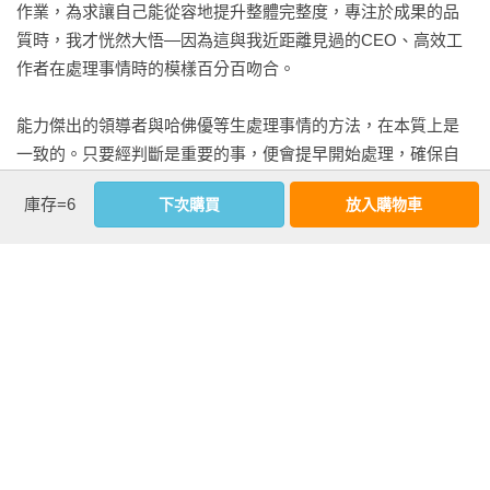
作業，為求讓自己能從容地提升整體完整度，專注於成果的品
質時，我才恍然大悟—因為這與我近距離見過的CEO、高效工
作者在處理事情時的模樣百分百吻合。

能力傑出的領導者與哈佛優等生處理事情的方法，在本質上是
一致的。只要經判斷是重要的事，便會提早開始處理，確保自
己能在時間充裕的狀態下，準確完成手頭上的工作。設定自己
庫存=6
下次購買
放入購物車
獨有的截止時間後，按照目標從容地掌控工作狀況與時間。

不只是工作，他們往往也不會錯失面對人生的從容。

現在是格外重視Work-Life Balance，也就是工作與生活平衡的
時代。許多人都期望自己，能在工作上繳出亮眼成績單的同
時，保留個人生活的從容。只是，這似乎不是一件有辦法輕易
在生活中實踐的事。十之八九的人都為了追求工作成果飽受折
磨，也被高強度的日程追得喘不過氣，偶爾甚至還會出現過勞
看更多
（burnout）的情況。話雖如此，我們也不可能一味顧著追求安