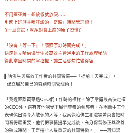
不用壓死線、想放假就放假……

引起上班族共鳴狂讚的「奇蹟」時間管理術！

((一旦嘗試，就絕對會上癮的原子習慣))

「沒有『等一下』！請照原訂時間完成！」

快速建立哈佛優等生及高效主管通用的工作處理秘訣

從此拿回時間的掌控權，讓生活從匆忙變從容
▌哈佛生與高效工作者的共同習慣──「提前十天完成」，

  建立屬於自己的奇蹟時間管理術！

「我近距離觀察過CEO們工作時的模樣。除了掌握最高決定權
的CEO外，還有其他深受下屬們尊崇的領導者、在團體中工作
表現傑出得令人敬佩的人等，我察覺哈佛生和職場菁英會把時
間看得最重要，他們把事情提早完成後，充分保留修正與改善
的熟成時間，正是這些人最重要的共同特徵。」  ──河知銀                                                                       
