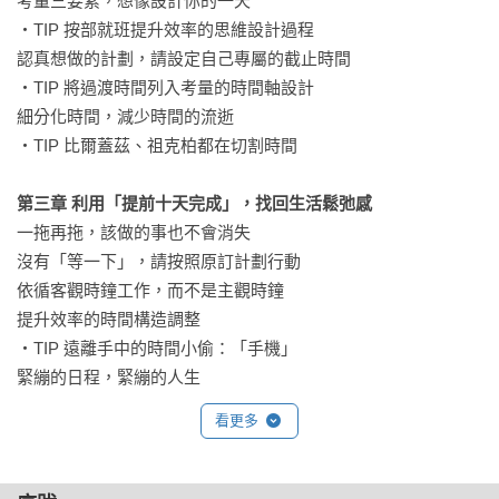
考量三要素，想像設計你的一天 

現在就建立「提前十天完成」的習慣，將思考轉化為現實，並
・TIP 按部就班提升效率的思維設計過程 

主動拿回自己生活的掌控權。

認真想做的計劃，請設定自己專屬的截止時間 

・TIP 將過渡時間列入考量的時間軸設計 

▌一步步建立「提前十天完成」的策略，一旦嘗試絕對會上癮！

細分化時間，減少時間的流逝 

尋找自己獨有的生理時鐘，建立專屬於自己「奇蹟規律
・TIP 比爾蓋茲、祖克柏都在切割時間

（miracle routine）」

・TIP：提升大腦記憶力的早晨規律 

第三章 利用「提前十天完成」，找回生活鬆弛感
認知時間有限的原則，聰明分配時間 

一拖再拖，該做的事也不會消失 

・TIP：如何將待辦事項好好裝進「今天」的購物袋

沒有「等一下」，請按照原訂計劃行動 

比任何時候都重要的「如何」！想像設計你的一天 

依循客觀時鐘工作，而不是主觀時鐘 

・TIP： 按部就班提升效率的思維設計過程 

提升效率的時間構造調整 

如果是認真想做的計劃，請設定自己專屬的截止時間 

・TIP 遠離手中的時間小偷：「手機」 

・TIP：將過渡時間列入考量的時間軸設計 

緊繃的日程，緊繃的人生 

細分化時間，減少時間的流逝 

「選擇性投入」，思考就不會陷入僵化

・TIP：高效工作者都在切割時間

看更多
第四章	實踐「快十天日曆」，成就更好的自己
●讀者好評推薦★★★★★──建立自己的奇蹟時間管理法

越休息越累！問題出在哪裡？

 「書中提及有關時間管理的部分，十分適合應用在實際的職場