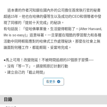
    這本書的作者河知銀在國內外的公司擔任首席執行官的秘書
超過15年，他也在哈佛的優等生以及成功的CEO和領導者中發
現了同樣的「提前十天完成」的秘訣。

有句話說：「從哈佛畢業後，生活變得輕鬆了。(After Harvard, 
life is so easy)」這意味著，一旦掌握在殘酷的學習壓力和各種
活動中同時輕鬆應對的哈佛式工作處理秘訣，那麼在社會上無
論面對何種工作，都能輕鬆、妥當地完成。

●馬上可用！改變拖延！不被時間追趕的37個原子習慣──

・沒有「等一下」，請按照原訂計劃行動

・建立自己的「截止時間」

・認知時間有限的原則，聰明分配時間

看更多
・細分化時間，減少時間的流逝

・放下手機這個時間小偷

・重點是「做什麼」，而不是「做多少」

目錄
・以最少的輸入達成理想輸出的溝通策略 
