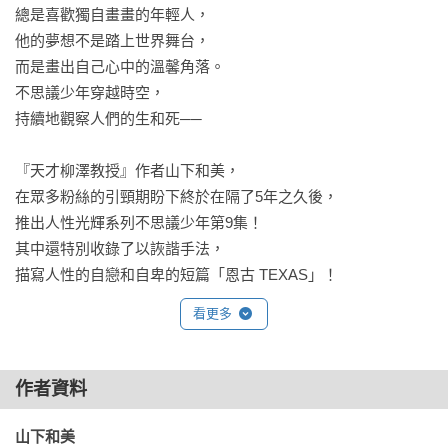
總是喜歡獨自畫畫的年輕人，

他的夢想不是踏上世界舞台，

而是畫出自己心中的溫馨角落。

不思議少年穿越時空，

持續地觀察人們的生和死──

『天才柳澤教授』作者山下和美，

在眾多粉絲的引頸期盼下終於在隔了5年之久後，

推出人性光輝系列不思議少年第9集！

其中還特別收錄了以詼諧手法，

描寫人性的自戀和自卑的短篇「恩古 TEXAS」！
看更多
作者資料
山下和美 