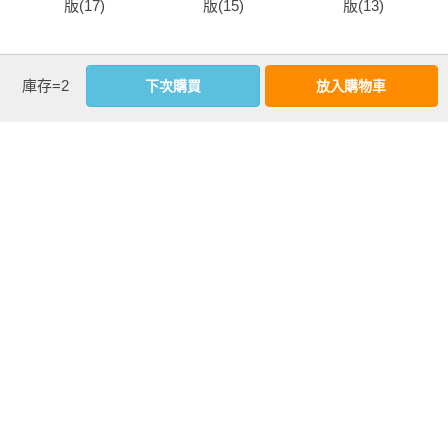
版(17)
版(15)
版(13)
more
庫存=2
下次購買
放入購物車
優惠活動快訊
注意事項
若有任何購書問題，請參考
FAQ