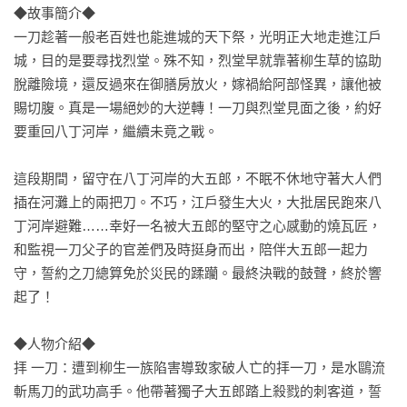
◆故事簡介◆

一刀趁著一般老百姓也能進城的天下祭，光明正大地走進江戶
城，目的是要尋找烈堂。殊不知，烈堂早就靠著柳生草的協助
脫離險境，還反過來在御膳房放火，嫁禍給阿部怪異，讓他被
賜切腹。真是一場絕妙的大逆轉！一刀與烈堂見面之後，約好
要重回八丁河岸，繼續未竟之戰。

這段期間，留守在八丁河岸的大五郎，不眠不休地守著大人們
插在河灘上的兩把刀。不巧，江戶發生大火，大批居民跑來八
丁河岸避難……幸好一名被大五郎的堅守之心感動的燒瓦匠，
和監視一刀父子的官差們及時挺身而出，陪伴大五郎一起力
守，誓約之刀總算免於災民的蹂躪。最終決戰的鼓聲，終於響
起了！

◆人物介紹◆

拝 一刀：遭到柳生一族陷害導致家破人亡的拝一刀，是水鷗流
斬馬刀的武功高手。他帶著獨子大五郎踏上殺戮的刺客道，誓