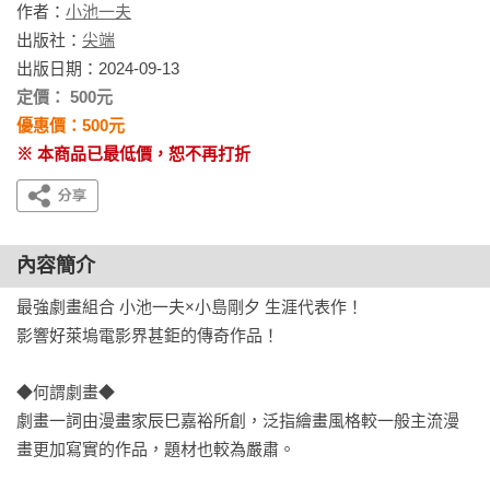
作者：
小池一夫
出版社：
尖端
出版日期：2024-09-13
定價： 500元
優惠價：500元
※ 本商品已最低價，恕不再打折
內容簡介
最強劇畫組合 小池一夫×小島剛夕 生涯代表作！

影響好萊塢電影界甚鉅的傳奇作品！

◆何謂劇畫◆

劇畫一詞由漫畫家辰巳嘉裕所創，泛指繪畫風格較一般主流漫
畫更加寫實的作品，題材也較為嚴肅。
