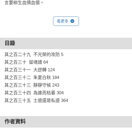
言要柳生血債血償。

拝 大五郎：一刀的獨子。出生時就在慘死的母親阿薊的屍體旁
看更多
大哭。從小看盡血腥殺戮的大五郎，擁有一對代表著無我境界
的生死眼。

目錄
◆關聯紀事◆

其之百二十九  不光榮的攻防 5

◎本作於2001年榮獲有美國漫畫界奧斯卡獎之稱的「艾斯納
其之百三十  留魂譜 64

獎」（Eisner Award），是迄今最具代表性的漫畫獎；2004
其之百三十一  大逆轉 124

年，原作小池一夫與漫畫家小島剛夕也同時進入漫畫名人堂。

其之百三十二  朱夏白秋 184

其之百三十三  靜靜守候 243

◎自1970年開始連載至1976年，歷時6年，多次改編電影與戲
其之百三十四  為誰而枯萎 304

劇；1987年以英文版打入北美洲市場，奠定日本漫畫在西方世
其之百三十五  士道還是私道 364
界的地位，就連美國知名漫畫家法蘭克．米勒（Frank Miller）
也是《帶子狼》的漫畫迷，全世界銷售突破1,180萬冊。

作者資料
◎電影《追殺比爾》、《非法正義》等作品也深受《帶子狼》