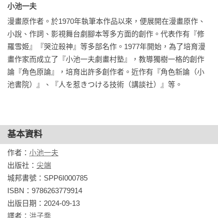
啟發，影響好萊塢甚鉅。

小池一夫 
漫畫原作者。於1970年執筆本作品以來，便展開在漫畫原作、
◎2014年gooランキング票選為「最佳劇畫」第6名。

小說、作詞、影視舞台劇腳本等多方面的創作。代表作有『修
羅雪姬』『哭泣殺神』等多部名作。1977年開始，為了培育漫
◆商品規格◆

畫作家而成立了『小池一夫劇畫村塾』，教導獨樹一格的創作
◎書衣：157g王子特銅紙，強化圖像細節，提升作品整體質
論『角色原論』，培育出許多創作者。近作有『角色新論（小
感。

池書院）』、『人を惹きつける技術（講談社）』等。
◎書名頁：120g水彩紙，完美呈現水墨風格的標準字與漫畫家
彩稿。

◎蝴蝶頁：100g瑞典赤牛卡紙，環保材質，兼具沉穩古樸的氣
質。

基本資料
◎內頁：高規格90g米色漫畫紙，兼顧畫面呈現的專業性與閱讀
作者：
小池一夫
的舒適性。
出版社：
尖端
城邦書號：SPP6I000785

ISBN：9786263779914

出版日期：2024-09-13

譯者：
洪子喬