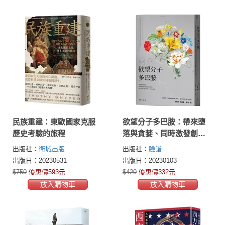
民族重建：東歐國家克服
欲望分子多巴胺：帶來墮
歷史考驗的旅程
落與貪婪、同時激發創意
和衝動的賀爾蒙，如何支
出版社：
衛城出版
出版社：
臉譜
配人類的情緒、行為及命
出版日：20230531
出版日：20230103
運
$750
優惠價593元
$420
優惠價332元
放入購物車
放入購物車