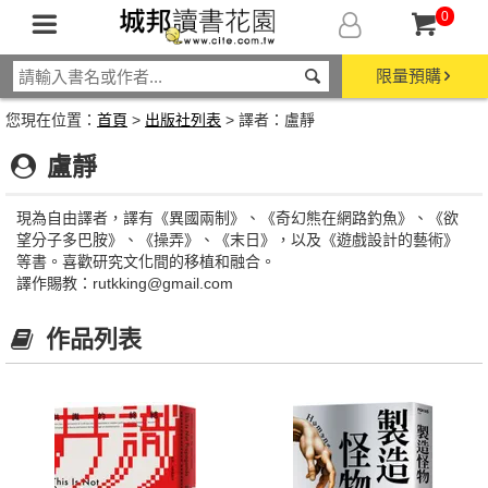
0
限量預購
您現在位置：
首頁
>
出版社列表
> 譯者：盧靜
盧靜
現為自由譯者，譯有《異國兩制》、《奇幻熊在網路釣魚》、《欲
望分子多巴胺》、《操弄》、《末日》，以及《遊戲設計的藝術》
等書。喜歡研究文化間的移植和融合。
譯作賜教：rutkking@gmail.com
作品列表