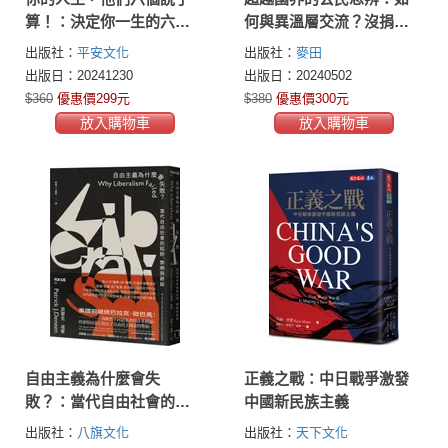
算！：決定你一生的六種
何與異溫層交流？沒捐錢
物質
給難民是錯的嗎？當代倫
出版社：
平安文化
出版社：
麥田
理學大師談全球化時代的
出版日：20241230
出版日：20240502
道德難題
$360
優惠價299元
$380
優惠價300元
放入購物車
放入購物車
自由主義為什麼會失
正義之戰：中日戰爭激發
敗？：當代自由社會的陷
中國新民族主義
阱、弊病與終結
出版社：
八旗文化
出版社：
天下文化