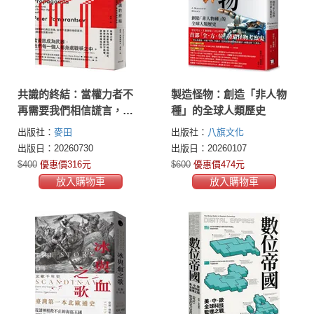
共識的終結：當權力者不
製造怪物：創造「非人物
再需要我們相信謊言，誰
種」的全球人類歷史
掌握現實的定義權，誰就
出版社：
麥田
出版社：
八旗文化
能操控政治
出版日：20260730
出版日：20260107
$400
優惠價316元
$600
優惠價474元
放入購物車
放入購物車