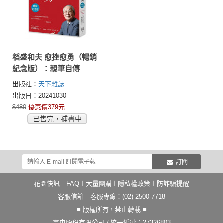
稻盛和夫 愈挫愈勇（暢銷
紀念版）：親筆自傳
出版社：
天下雜誌
出版日：20241030
$480
優惠價379元
已售完，補書中
訂閱
花園快訊
︱
FAQ
︱
大量團購
︱
隱私權政策
︱
防詐騙提醒
客服信箱
︱客服專線：(02) 2500-7718
■ 版權所有，禁止轉載 ■
書虫股份有限公司 / 統一編號：27326803