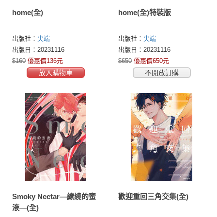
home(全)
home(全)特裝版
出版社：
尖端
出版社：
尖端
出版日：20231116
出版日：20231116
$160
優惠價136元
$650
優惠價650元
放入購物車
不開放訂購
Smoky Nectar—繚繞的蜜
歡迎重回三角交集(全)
液—(全)