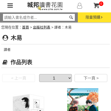
0
限量預購
您現在位置：
首頁
>
出版社列表
> 譯者：木易
木易
譯者
作品列表
< 上一頁
下一頁 >