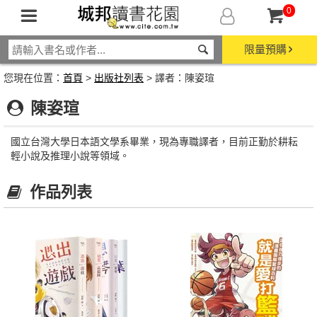
0
限量預購
您現在位置：
首頁
>
出版社列表
> 譯者：陳姿瑄
陳姿瑄
國立台灣大學日本語文學系畢業，現為專職譯者，目前正勤於耕耘
輕小說及推理小說等領域。
作品列表