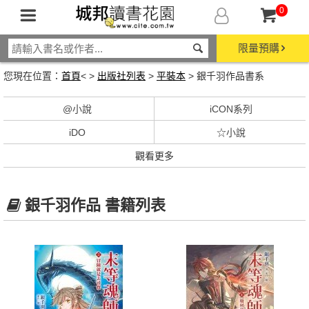
0
限量預購
您現在位置：
首頁
< >
出版社列表
>
平裝本
> 銀千羽作品書系
@小說
iCON系列
iDO
☆小說
觀看更多
銀千羽作品 書籍列表