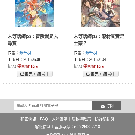
末等魂師(2)：冒險就是去
末等魂師(1)：廢材其實是
尋寶
土豪？
作者：
銀千羽
作者：
銀千羽
出版日：20160509
出版日：20160104
$220
優惠價183元
$220
優惠價183元
已售完，補書中
已售完，補書中
訂閱
花園快訊
︱
FAQ
︱
大量團購
︱
隱私權政策
︱
防詐騙提醒
客服信箱
︱客服專線：(02) 2500-7718
■ 版權所有，禁止轉載 ■