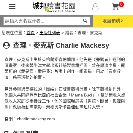
0
限量預購
您現在位置：
首頁
>
出版社列表
> 繪者：查理．麥克斯
查理．麥克斯 Charlie Mackesy
查理．麥克斯出生於英格蘭諾森伯蘭郡。他先是《旁觀者》週刊的
漫畫家，後來替牛津大學出版社繪製書籍插圖。曾在導演李察．寇
蒂斯的《愛是您，愛是我》片場上創作一組素描，用於「喜劇救
濟」慈善活動的拍賣。
另外參與過曼德拉的「團結」石版畫藝術計畫。除了藝術創作外，
他跟人共同經營尚比亞的社會企業「Mama Buci」，幫助無收入或
低收入家庭從事養蜂工作。他的國際暢銷書《男孩、鼴鼠、狐狸與
馬》改編為動畫電影，榮獲奧斯卡最佳動畫短片大獎。
官網：charliemackesy.com