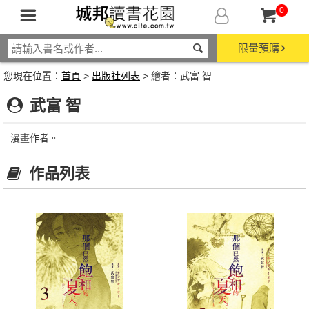
0
限量預購
您現在位置：
首頁
>
出版社列表
> 繪者：武富 智
武富 智
漫畫作者。
作品列表