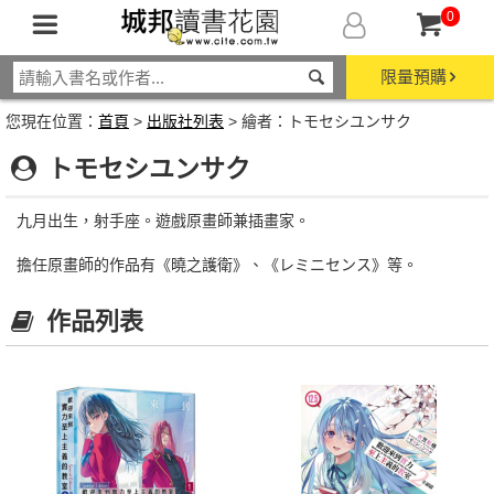
0
限量預購
您現在位置：
首頁
>
出版社列表
> 繪者：トモセシユンサク
トモセシユンサク
九月出生，射手座。遊戲原畫師兼插畫家。
擔任原畫師的作品有《曉之護衛》、《レミニセンス》等。
作品列表