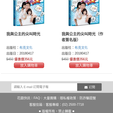
我與公主的尖叫時光
我與公主的尖叫時光（作
者簽名版）
出版社：
布克文化
出版社：
布克文化
出版日：20180417
出版日：20180417
$450
優惠價356元
$450
優惠價356元
放入購物車
放入購物車
訂閱
花園快訊
︱
FAQ
︱
大量團購
︱
隱私權政策
︱
防詐騙提醒
客服信箱
︱客服專線：(02) 2500-7718
■ 版權所有，禁止轉載 ■