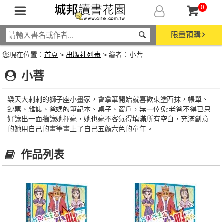
0
限量預購
您現在位置：
首頁
>
出版社列表
> 繪者：小菩
小菩
樂天大剌剌的獅子座小畫家，會拿筆開始就喜歡東塗西抹，帳單、
鈔票、雜誌、爸媽的筆記本、桌子、窗戶，無一倖免;老爸不得已只
好讓出一面牆讓她揮毫，她也毫不客氣得填滿所有空白，充滿創意
的她用自己的畫筆畫上了自己五顏六色的童年。
作品列表