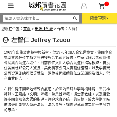
0
限量預購
您現在位置：
首頁
>
出版社列表
> 作者：左智仁
左智仁 Jeffrey Tzuoo
1963年出生於南投中興新村。於1978年加入合氣道協會，獲國際合
氣總會現任道主植芝守央授與合氣道五段位，中華民國合氣道協進
會授與合氣道六段位。目前擔任文化大學合氣道社指導教練。曾擔
任美商杜邦公司人資長、美商科慕公司人資副總經理，以及李長榮
公司資深副總經理等職位，退休後仍繼續擔任企業顧問及個人非營
利事業的志工。
左智仁從不間斷地修練合氣道，於國內曾拜師李清楠師範、王武雄
師範、王嘉銘（文明）師範、陳景雄師範、馮士家教練，以及接受
許多國際知名大師的指導。為追求身心統一的目標，於大學期間皈
依法鼓山創辦人聖嚴法師，法名果評，禪修與武道成為他一生努力
的志業。