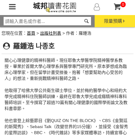
0
限量預購
您現在位置：
首頁
>
出版社列表
> 作者：羅鍾浩
羅鍾浩 나종호
關心心理健康的精神科醫師。現任耶魯大學醫學院精神醫學系教
授，畢業於首爾大學心理學系與醫學專門研究所。原本夢想成為臨
床心理學家，但在留學計畫受挫後，抱著「想要幫助內心受苦的
人」的想法，重新挑戰精神科醫師之路。
他取得了哈佛大學公共衛生碩士學位，並於梅約醫學中心和紐約大
學完成精神科住院醫師訓練，最終在耶魯大學完成成癮精神科專科
醫師培訓。至今撰寫了超過70篇有關心理健康的國際學術論文及教
科書章節。
他也曾登上綜藝節目《劉QUIZ ON THE BLOCK》、CBS《金賢廷
的新聞秀》、Sebasi Talk（改變世界的15分鐘），並接受《金智秀
的星際訪談》、BBC、《時代雜誌》等多家媒體專訪，持續宣導心