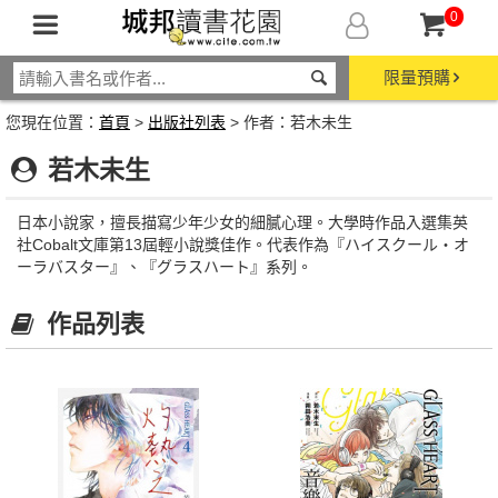
0
限量預購
您現在位置：
首頁
>
出版社列表
> 作者：若木未生
若木未生
日本小說家，擅長描寫少年少女的細膩心理。大學時作品入選集英
社Cobalt文庫第13屆輕小說獎佳作。代表作為『ハイスクール・オ
ーラバスター』、『グラスハート』系列。
作品列表